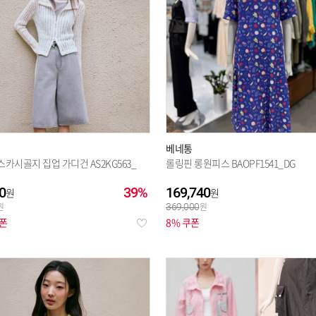
베네통
 스카시골지 집업 가디건 AS2KG563_
롤링핀 롱원피스 BAOPF1541_DG
0
39%
169,740
369,000
쿠폰
8% 쿠폰