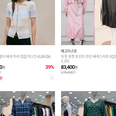
에고이스트
 멀티 배색 카라 집업가디건 AS2KG56
아웃 포켓 포인트 라인 배색스커트 EQ2
3_DG
0
39%
83,400
278,000
쿠폰