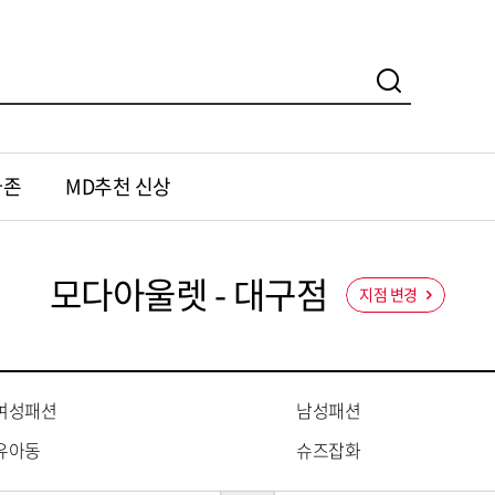
가존
MD추천 신상
모다아울렛 - 대구점
지점 변경
여성패션
남성패션
유아동
슈즈잡화