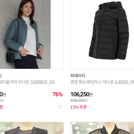
베네통
(665)
베스띠벨리
(1095)
벤
비비안
(1344)
샤틴
(324)
소
슈페리어
(1)
시슬리
(212)
써
아디다스
(447)
아디다스 골프
(201)
아르테
(665)
아이잗바바
(813)
알
애드호크
(95)
앤클라인
(1324)
언
에꼴리에
(414)
에스마켓
(15)
에
에스핏
(348)
엔비에이
(192)
엘
티
피에이티
디움카라 덕다운 1L8208101_DG
경량 튜브 패딩믹스 덕다운 1L82033_D
예작
(289)
올어바웃뉴
(112)
인
제이디엑스
(563)
조이너스
(236)
지
0
76%
106,250
0
498,000
지프키즈
(665)
캘빈클라인
(203)
크
쿠폰
15% 쿠폰
크록스
(65)
탠디
(1267)
트
파사디
(546)
팜스프링스
(27)
패
편집샵 에스마켓
(208)
폴햄키즈
(59)