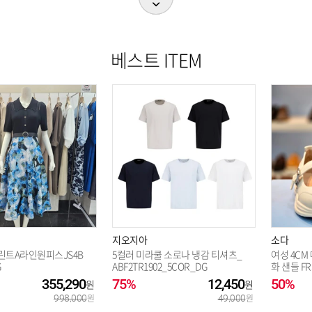
베스트 ITEM
지오지아
소다
트A라인원피스JS4B
5컬러 미라쿨 소로나 냉감 티셔츠_
여성 4CM
G
ABF2TR1902_5COR_DG
화 샌들 FR
355,290
75%
12,450
50%
998,000
49,000