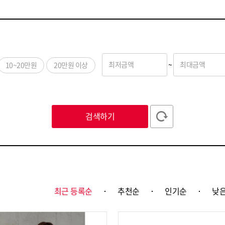
최저금액
~
최대금액
10~20만원
20만원 이상
ㅅ
ㅇ
ㅈ
ㅊ
ㅋ
ㅌ
ㅍ
ㅎ
ABC
123
검색하기
까스텔바작
(1297)
꼼빠니아
(179)
나
더아이잗컬렉션
(226)
더틸버리
(529)
데
라인
(710)
랩
(1085)
레
레노마수영복
(1)
레코브
(36)
로
리바이스
(1225)
리버클래시
(521)
리
최근 등록순
추천순
인기순
낮은
린
(1495)
링스골프
(511)
모
선택완료
미소페
(631)
바쏘옴므
(40)
반