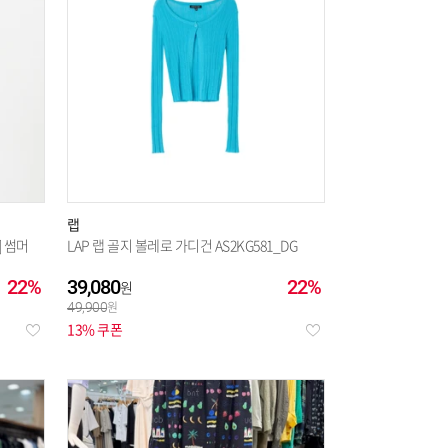
랩
] 썸머
LAP 랩 골지 볼레로 가디건 AS2KG581_DG
22%
39,080
22%
49,900
13% 쿠폰