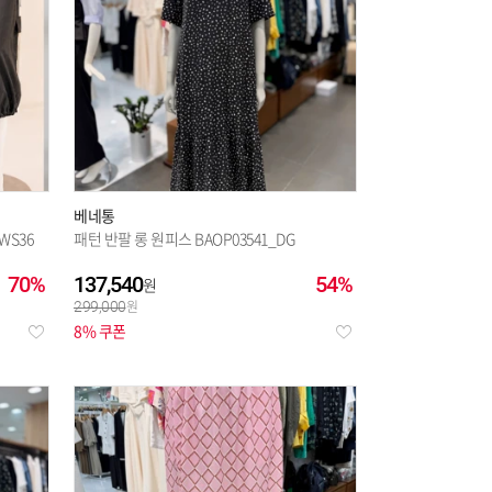
베네통
WS36
패턴 반팔 롱 원피스 BAOP03541_DG
70%
137,540
54%
299,000
8% 쿠폰