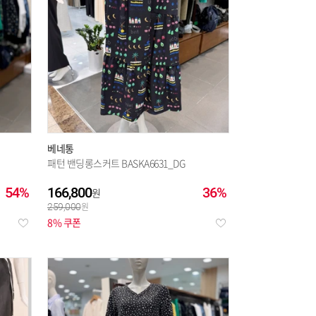
베네통
패턴 밴딩롱스커트 BASKA6631_DG
54%
166,800
36%
259,000
8% 쿠폰