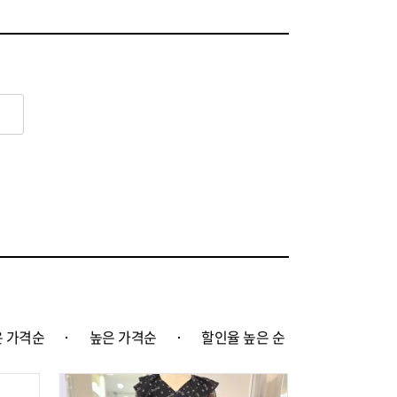
이스클랍
(61)
코
(278)
노마레이디
(39)
엠
(315)
스트
(640)
 가격순
높은 가격순
할인율 높은 순
조에스핀
(249)
에이크
(157)