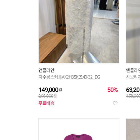
앤클라인
앤클라
자수롱스커트AX2H3SK2140-32_DG
시보리자켓
149,000
50%
63,20
298,000
158,00
무료배송