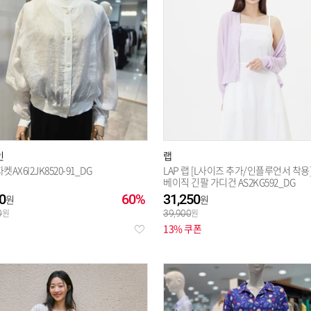
인
랩
AX6I2JK8520-91_DG
LAP 랩 [L사이즈 추가/인플루언서 착용
베이직 긴팔 가디건 AS2KG592_DG
0
60%
31,250
0
39,900
13% 쿠폰