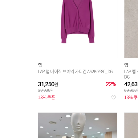
랩
랩
LAP 랩 베이직 브이넥 가디건 AS2KG580_DG
LAP 랩
DG
31,250
22%
42,63
39,900
69,900
13% 쿠폰
13% 