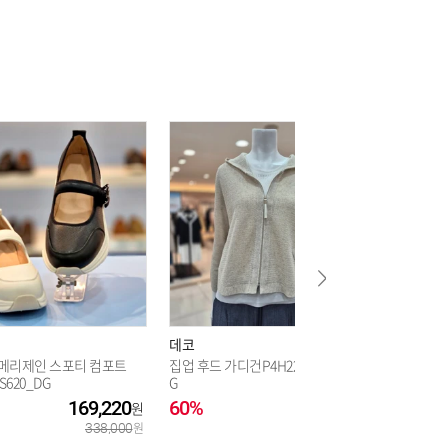
데코
피에르가
 메리제인 스포티 컴포트
집업 후드 가디건P4H22KCD010_D
피에르가르뎅 남
S620_DG
G
판 노턱 팬
169,220
60%
207,000
75%
338,000
518,000