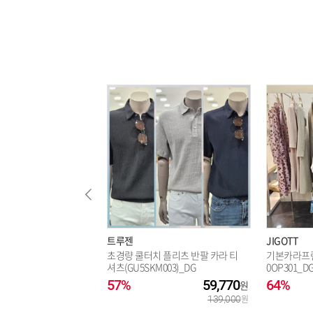
트루젠
JIGOTT
초경량 쿨터치 플리츠 반팔 카라 티
기본카라프린
셔츠(GU5SKM003)_DG
0OP301_D
57%
59,770
64%
139,000