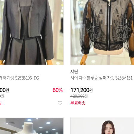
피에이티
(1245)
핑
(939)
행
후아유
(36)
힐크릭
(931)
B
JJ JIGOTT
(322)
KL
(506)
M
샤틴
라 자켓 S253B106_DG
시어 자수 블루종 점퍼 자켓 S253M151
00
60%
171,200
0
428,000
송
무료배송