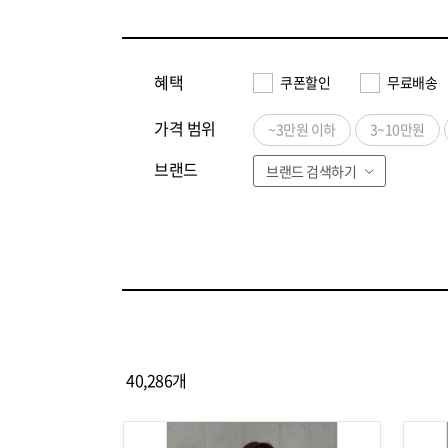
혜택
쿠폰할인
무료배송
가격 범위
~3만원 이하
3~10만원
브랜드
브랜드 검색하기
전체
ㄱ
ㄴ
ㄷ
ㄹ
ㅁ
ㅂ
기비/키이스
(283)
더아이잗
(285)
듀엘
(215)
레노마셔츠
(373)
르까프
(182)
40,286
개
리틀밥독
(315)
선택해제
무크
(350)