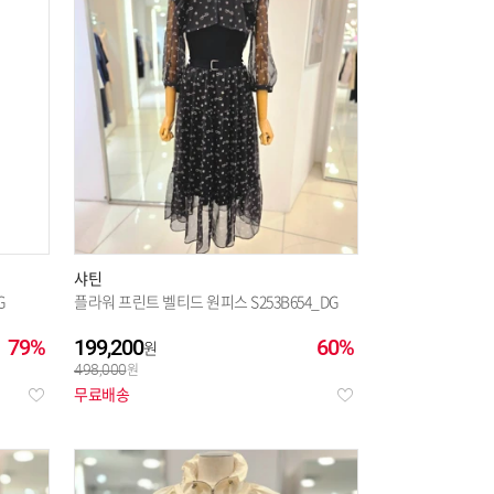
제프
(261)
다
(700)
드케이
(333)
아디다스 오리지널
(246)
래스카
(167)
더아머
(191)
스콰이아
(710)
르골프
(145)
샤틴
G
플라워 프린트 벨티드 원피스 S253B654_DG
디안
(213)
오지아
(141)
79%
199,200
60%
498,000
레송
(368)
무료배송
루젠
(324)
션갤러리
(1)
플라스틱아일랜드
(35)