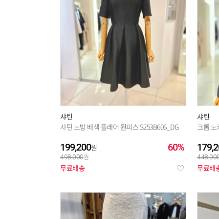
피에르가르뎅
(293)
행텐주니어
(130)
JIGOTT
(161)
샤틴
샤틴
샤틴 노방 배색 플레어 원피스 S253B606_DG
크롭 노카
199,200
60%
179,2
498,000
448,00
무료배송
무료배