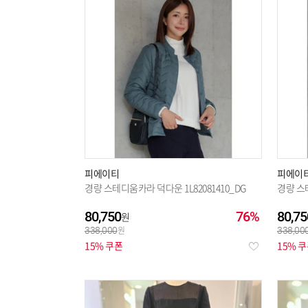
버커루
(443)
브렌우드
(129)
숲
(325)
써스데이아일랜드
(161)
아디다스 키즈
(283)
알렉시스 앤 제시뉴욕
(142)
에고이스트
(901)
에스키즈
(572)
피에이티
피에이
경량 스테디움카라 덕다운 1L82081410_DG
경량 스테
엠씨
(586)
잇미샤
(424)
80,750
76%
80,75
338,000
338,00
지프
(588)
15% 쿠폰
15% 
크로커다일레이디
(310)
파렌하이트
(58)
팬텀
(492)