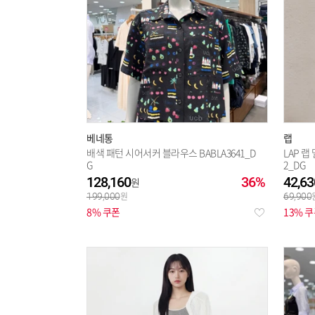
베네통
랩
배색 패턴 시어서커 블라우스 BABLA3641_D
LAP 랩
G
2_DG
128,160
36%
42,63
199,000
69,900
8% 쿠폰
13% 