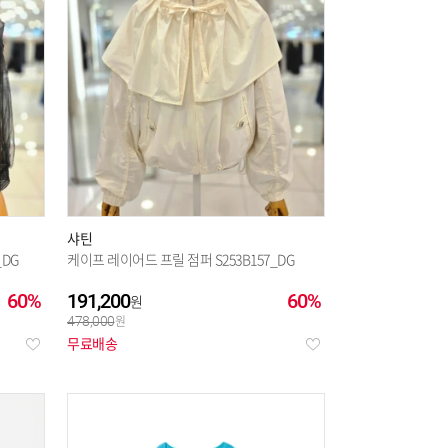
텐
(46)
CBG
(1251)
OJO
(333)
샤틴
_DG
케이프 레이어드 프릴 점퍼 S253B157_DG
60%
191,200
60%
478,000
무료배송