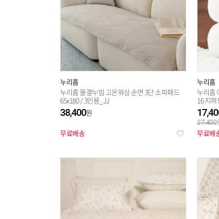
누리홈
누리홈
누리홈 물결누빔 고온워싱 순면 3단 소파패드
누리홈 
65x180 / 3인용_JJ
16 지퍼
38,400
17,40
27,400
무료배송
무료배