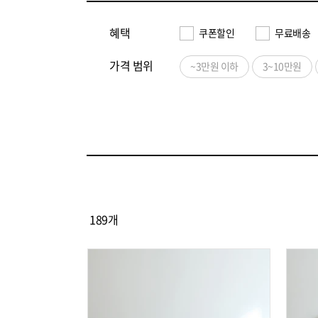
혜택
쿠폰할인
무료배송
가격 범위
~3만원 이하
3~10만원
189
개