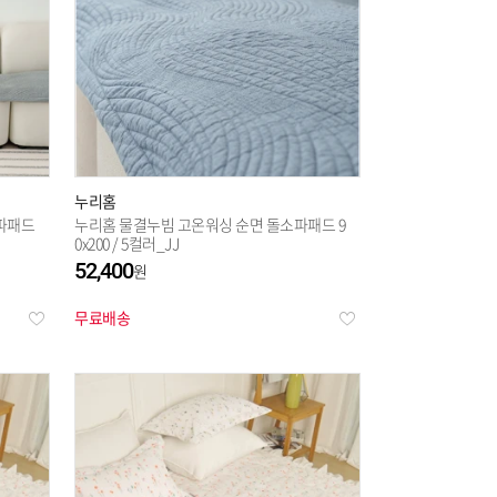
누리홈
소파패드
누리홈 물결누빔 고온워싱 순면 돌소파패드 9
0x200 / 5컬러_JJ
52,400
무료배송