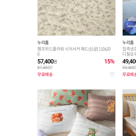
누리홈
누리홈
햄프위드플라워 시어서커 패드(싱글) 110x20
접촉냉감
0
디필로우 
루_JJ
57,400
15%
49,40
67,400
59,400
무료배송
무료배