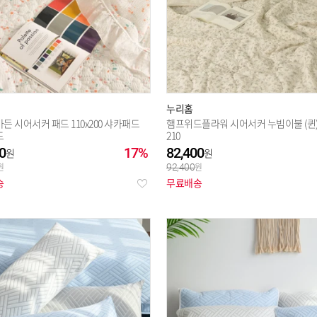
누리홈
든 시어서커 패드 110x200 샤카패드
햄프위드플라워 시어서커 누빔이불 (퀸) 
드
210
0
17%
82,400
92,400
송
무료배송