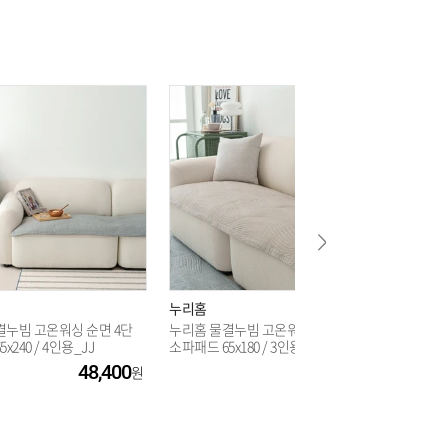
누리홈
누리홈
결누빔 고온워싱 순면 4단
누리홈 물결누빔 고온워싱 순면 3단
누리홈 
x240 / 4인용_JJ
소파패드 65x180 / 3인용_JJ
이오칩 4
48,400
38,400
36%