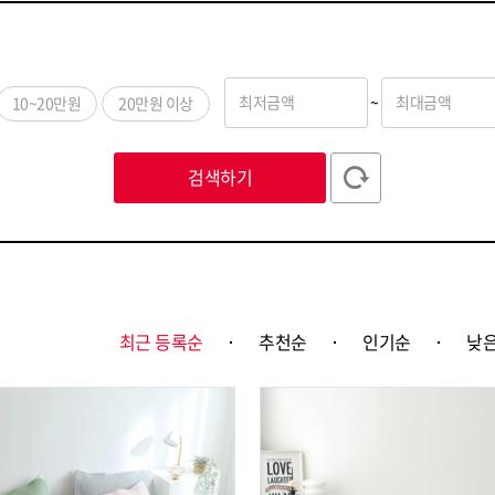
최저금액
~
최대금액
10~20만원
20만원 이상
검색하기
최근 등록순
추천순
인기순
낮은