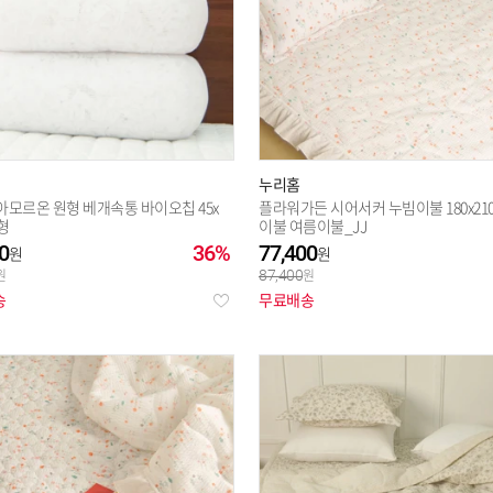
누리홈
아모르온 원형 베개속통 바이오칩 45x
플라워가든 시어서커 누빔이불 180x21
형
이불 여름이불_JJ
0
36%
77,400
87,400
송
무료배송