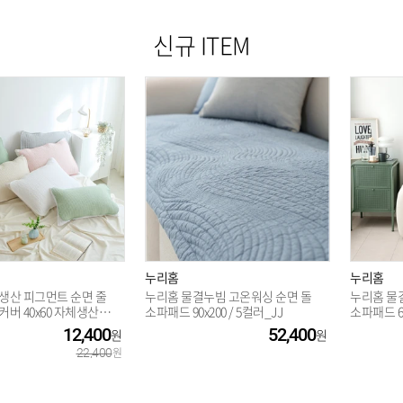
신규 ITEM
누리홈
누리홈
생산 피그먼트 순면 줄
누리홈 물결누빔 고온워싱 순면 돌
누리홈 물
버 40x60 자체생산 편
소파패드 90x200 / 5컬러_JJ
소파패드 65
12,400
52,400
22,400