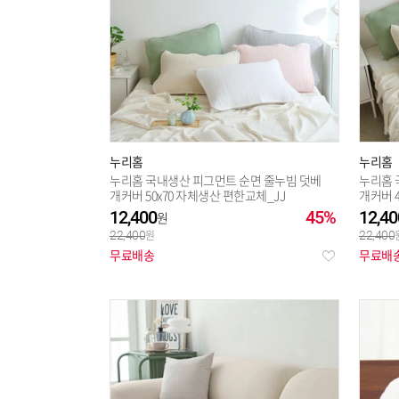
누리홈
누리홈
누리홈 국내생산 피그먼트 순면 줄누빔 덧베
누리홈 
개커버 50x70 자체생산 편한교체_JJ
개커버 4
12,400
45%
12,40
22,400
22,400
무료배송
무료배