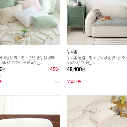
누리홈
국내생산 피그먼트 순면 줄누빔 덧베
누리홈 물결누빔 고온워싱 순면 4단 
0x60 자체생산 편한교체_JJ
65x240 / 4인용_JJ
0
45%
48,400
송
무료배송