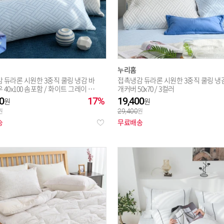
누리홈
 듀라론 시원한 3중직 쿨링 냉감 바
접촉냉감 듀라론 시원한 3중직 쿨링 냉
40x100 솜포함 / 화이트 그레이 블
개커버 50x70 / 3컬러
0
17%
19,400
29,400
송
무료배송