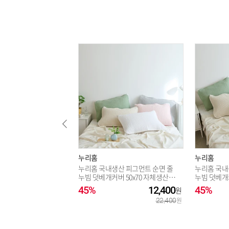
누리홈
누리홈
누리홈 국내생산 피그먼트 순면 줄
누리홈 국내
누빔 덧베개커버 50x70 자체생산 편
누빔 덧베개커
한교체_JJ
한교체_JJ
45%
12,400
45%
22,400