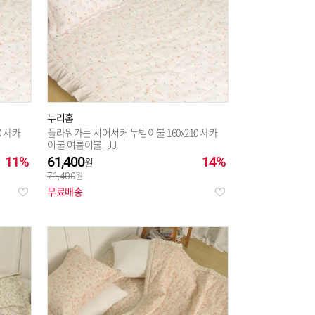
누리홈
0 샤카
플라워가든 시어서커 누빔이불 160x210 샤카
이불 여름이불_JJ
11%
61,400
14%
71,400
무료배송