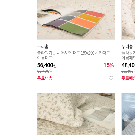
누리홈
누리홈
플라워가든 시어서커 패드 150x200 샤카패드
플라워가
여름패드
여름패
56,400
15%
48,40
66,400
58,400
무료배송
무료배