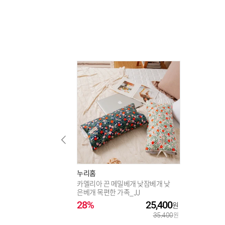
누리홈
카멜리아 끈 메밀베개 낮잠베개 낮
은베개 목편한 가족_JJ
28%
25,400
35,400