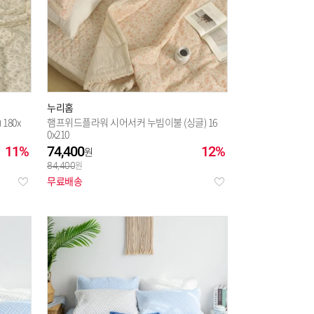
누리홈
180x
햄프위드플라워 시어서커 누빔이불 (싱글) 16
0x210
11%
74,400
12%
84,400
무료배송