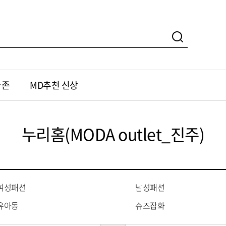
가존
MD추천 신상
누리홈(MODA outlet_진주)
여성패션
남성패션
유아동
슈즈잡화