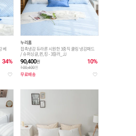
누리홈
감 베
접촉냉감 듀라론 시원한 3중직 쿨링 냉감패드
/ 슈퍼싱글,퀸,킹 - 3컬러_JJ
34%
90,400
10%
100,400
무료배송