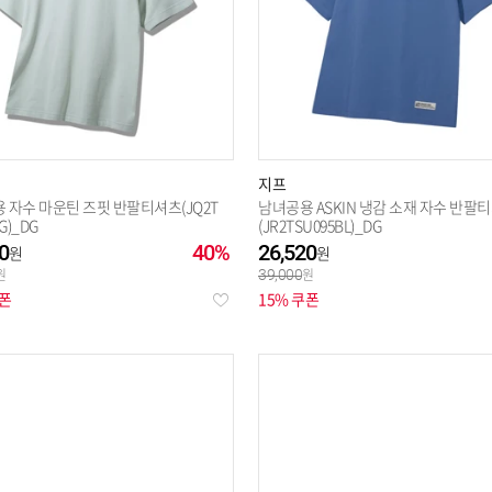
지프
 자수 마운틴 즈핏 반팔티셔츠(JQ2T
남녀공용 ASKIN 냉감 소재 자수 반팔
G)_DG
(JR2TSU095BL)_DG
0
40%
26,520
39,000
쿠폰
15% 쿠폰