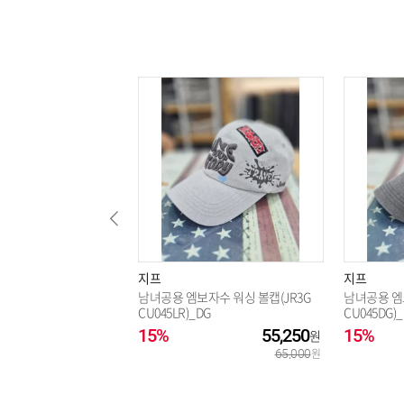
지프
지프
남녀공용 엠보자수 워싱 볼캡(JR3G
남녀공용 엠보
CU045LR)_DG
CU045DG)
15%
55,250
15%
65,000