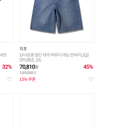
지프
티셔츠
남녀공용 밑단 데끼 버뮤다 데님 반바지(JQ2
DPU852)_DG
32%
70,810
45%
129,000
15% 쿠폰