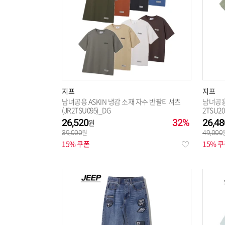
지프
지프
남녀공용 ASKIN 냉감 소재 자수 반팔티셔츠
남녀공용
(JR2TSU095)_DG
2TSU20
26,520
32%
26,48
39,000
49,000
15% 쿠폰
15% 