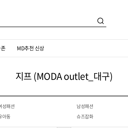
가존
MD추천 신상
지프 (MODA outlet_대구)
여성패션
남성패션
유아동
슈즈잡화