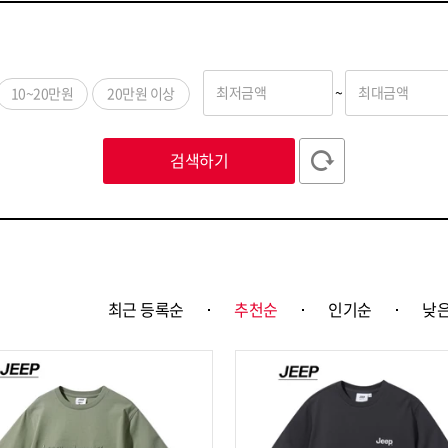
최저금액
~
최대금액
10~20만원
20만원 이상
검색하기
최근 등록순
추천순
인기순
낮은