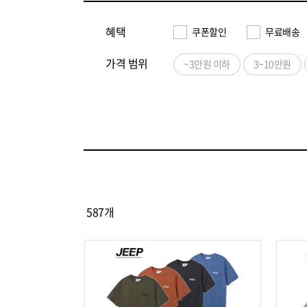
혜택
쿠폰할인
무료배송
가격 범위
~3만원 이하
3~10만원
587
개