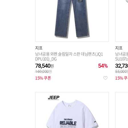
지프
지프
남녀공용 와펜 슬림일자 스판 데님팬츠(JQ1
남녀공용
DPU101)_DG
SU107L
78,540
54%
32,73
169,000
55,000
15% 쿠폰
15% 