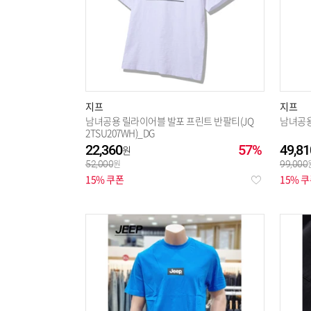
지프
지프
남녀공용 릴라이어블 발포 프린트 반팔티(JQ
남녀공용 
2TSU207WH)_DG
22,360
57%
49,81
52,000
99,000
15% 쿠폰
15% 