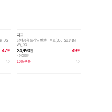
지프
)_DG
남녀공용 트레일 반팔티셔츠(JQ6TSU141M
W)_DG
47%
24,990
49%
49,000
15% 쿠폰