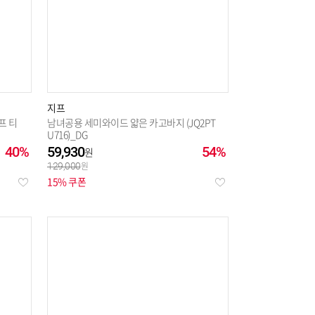
지프
프 티
남녀공용 세미와이드 얇은 카고바지 (JQ2PT
U716)_DG
40%
59,930
54%
129,000
15% 쿠폰