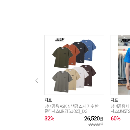
지프
지프
남녀공용 ASKIN 냉감 소재 자수 반
남녀공용 바
팔티셔츠(JR2TSU095)_DG
셔츠(JM5TS
32%
26,520
60%
39,000