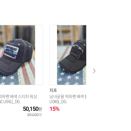
지프
지프
빅와펜 배색 스티치 워싱
남녀공용 빅와펜 배색 볼캡(JR3GC
남녀공용 
GCU041)_DG
U040)_DG
PTU723
50,150
15%
50,150
15%
59,000
59,000