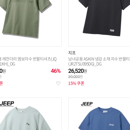
지프
 레전더리 엠보자수 반팔티셔츠(JQ
남녀공용 ASKIN 냉감 소재 자수 반팔
1KH)_DG
(JR2TSU095DG)_DG
0
46%
26,520
39,000
쿠폰
15% 쿠폰