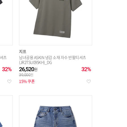
지프
티셔츠
남녀공용 ASKIN 냉감 소재 자수 반팔티셔츠
(JR2TSU095KH)_DG
32%
26,520
32%
39,000
15% 쿠폰