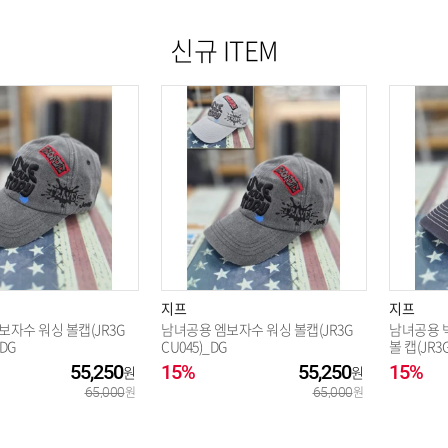
신규 ITEM
지프
지프
자수 워싱 볼캡(JR3G
남녀공용 엠보자수 워싱 볼캡(JR3G
남녀공용 
_DG
CU045)_DG
볼 캡(JR3
55,250
15%
55,250
15%
65,000
65,000