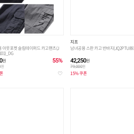
지프
 아웃포켓 슬림테이퍼드 카고팬츠(J
남녀공용 스판 카고 반바지(JQ2PTU893
01)_DG
0
55%
42,250
0
79,000
쿠폰
15% 쿠폰