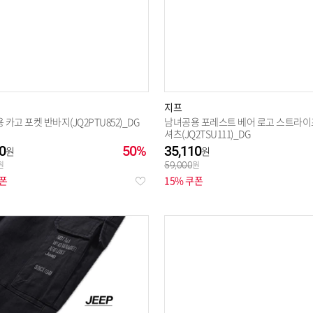
지프
카고 포켓 반바지(JQ2PTU852)_DG
남녀공용 포레스트 베어 로고 스트라이
셔츠(JQ2TSU111)_DG
0
50%
35,110
59,000
쿠폰
15% 쿠폰