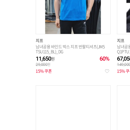
지프
지프
남녀공용 바인드 박스 지프 반팔티셔츠(JM5
남녀공용
TSU115_BL)_DG
Q1PTU1
11,650
60%
67,05
29,000
149,00
15% 쿠폰
15% 