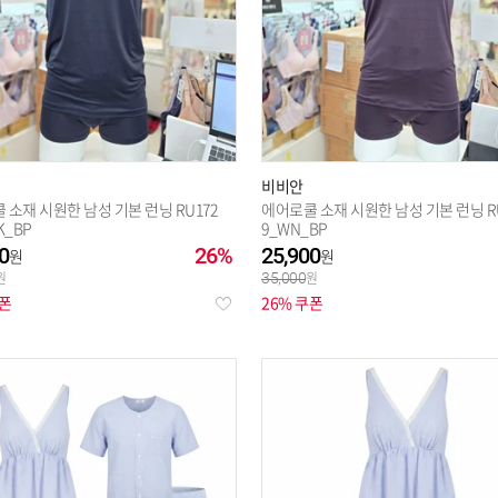
비비안
 소재 시원한 남성 기본 런닝 RU172
에어로쿨 소재 시원한 남성 기본 런닝 RU
K_BP
9_WN_BP
0
26%
25,900
35,000
쿠폰
26% 쿠폰