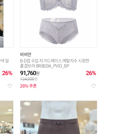
비비안
자넥 일
B-D컵 수입 자가드레이스 메탈자수 시원한
홑겹브라 BR0819A_PVIO_BP
26%
91,760
26%
124,000
26% 쿠폰