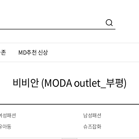
가존
MD추천 신상
비비안 (MODA outlet_부평)
여성패션
남성패션
유아동
슈즈잡화