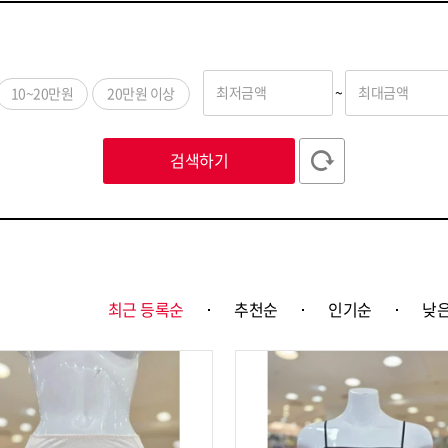
최저금액
~
최대금액
10~20만원
20만원 이상
검색하기
최근 등록순
추천순
인기순
낮은