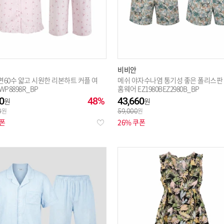
비비안
면60수 얇고 시원한 리본하트 커플 여
메쉬 야자수나염 통기성 좋은 폴리스판
WP8898R_BP
홈웨어 EZ1980BEZ2980B_BP
0
48%
43,660
0
59,000
쿠폰
26% 쿠폰