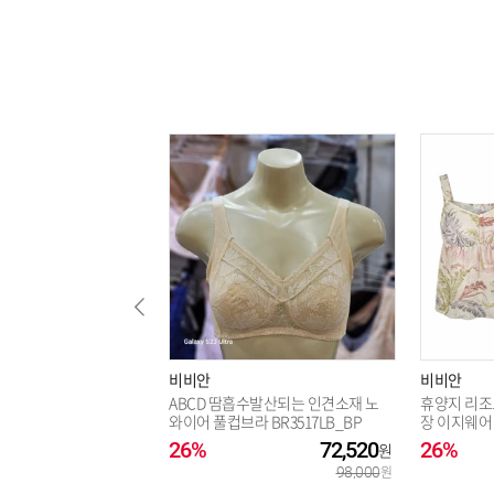
비비안
비비안
ABCD 땀흡수발산되는 인견소재 노
휴양지 리조
와이어 풀컵브라 BR3517LB_BP
장 이지웨어 
Z1973B_BP
26%
72,520
26%
98,000