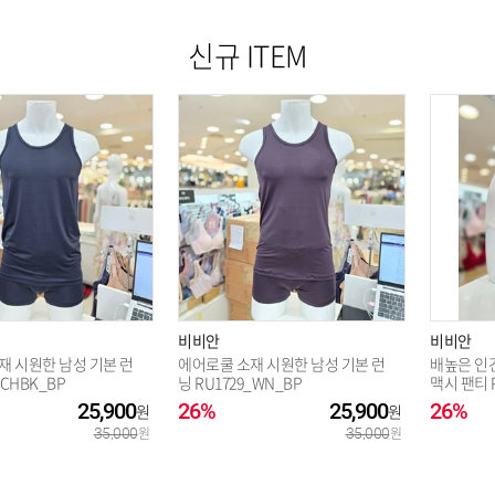
신규 ITEM
비비안
비비안
재 시원한 남성 기본 런
에어로쿨 소재 시원한 남성 기본 런
배높은 인
_CHBK_BP
닝 RU1729_WN_BP
맥시 팬티 P
25,900
26%
25,900
26%
35,000
35,000