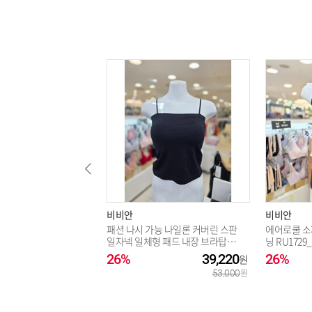
비비안
비비안
패션 나시 가능 나일론 커버린 스판
에어로쿨 소
일자넥 일체형 패드 내장 브라탑_R
닝 RU1729
U7015_BP
26%
39,220
26%
53,000