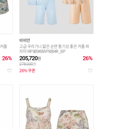
비비안
 커플
고급 우라기니 얇은 순면 통기성 좋은 커플 파
자마 MP8894BWP8894R_BP
26%
205,720
26%
278,000
26% 쿠폰