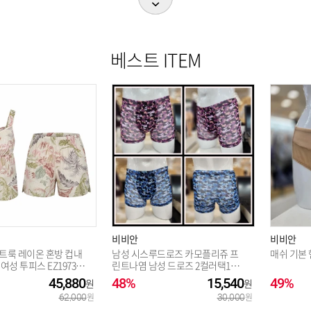
베스트 ITEM
비비안
비비안
트룩 레이온 혼방 컵내
남성 시스루드로즈 카모플리쥬 프
매쉬 기본 
여성 투피스 EZ1973TE
린트나염 남성 드로즈 2컬러택1PT
12006D_BP
45,880
48%
15,540
49%
62,000
30,000