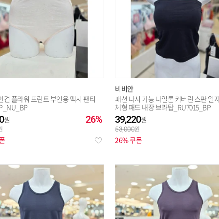
비비안
인견 플라워 프린트 부인용 맥시 팬티
패션 나시 가능 나일론 커버린 스판 일
6P_NU_BP
체형 패드 내장 브라탑_RU7015_BP
0
26%
39,220
53,000
쿠폰
26% 쿠폰