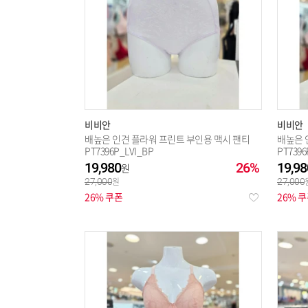
비비안
비비안
배높은 인견 플라워 프린트 부인용 맥시 팬티
배높은 
PT7396P_LVI_BP
PT739
19,980
26%
19,98
27,000
27,000
26% 쿠폰
26% 