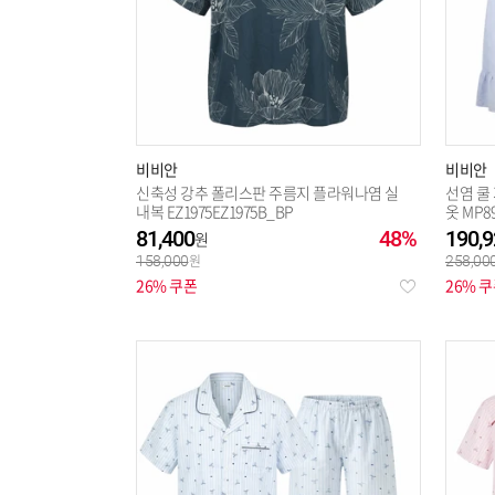
비비안
비비안
신축성 강추 폴리스판 주름지 플라워나염 실
선염 쿨
내복 EZ1975EZ1975B_BP
옷 MP8
81,400
48%
190,9
158,000
258,00
26% 쿠폰
26% 