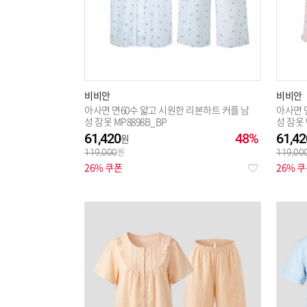
비비안
비비안
아사면 면60수 얇고 시원한 리본하트 커플 남
아사면 
성 잠옷 MP8898B_BP
성 잠옷 
61,420
48%
61,42
119,000
119,00
26% 쿠폰
26% 