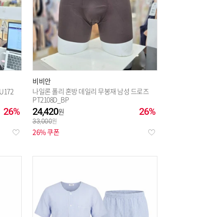
비비안
172
나일론 폴리 혼방 데일리 무봉재 남성 드로즈
PT2108D_BP
26%
24,420
26%
33,000
26% 쿠폰