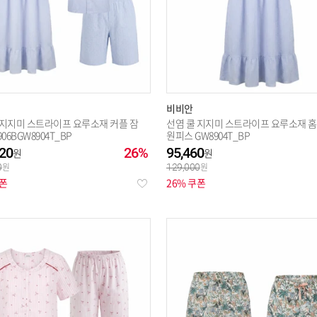
비비안
 지지미 스트라이프 요루소재 커플 잠
선염 쿨 지지미 스트라이프 요루소재 
906BGW8904T_BP
원피스 GW8904T_BP
20
26%
95,460
0
129,000
쿠폰
26% 쿠폰