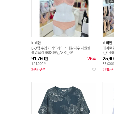
비비안
비비안
B-D컵 수입 자가드레이스 메탈자수 시원한
에어로쿨
홑겹브라 BR0819A_APRI_BP
9_CHB
91,760
26%
25,90
124,000
35,000
26% 쿠폰
26% 