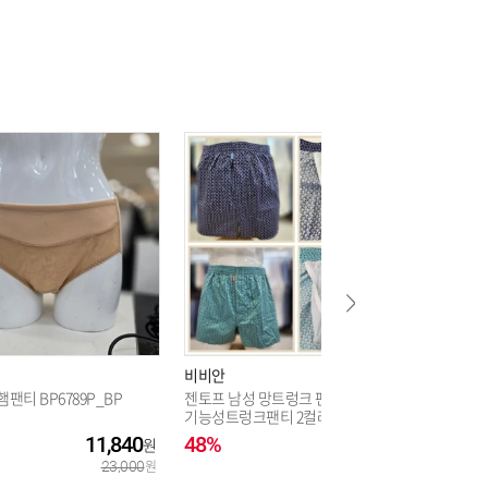
비비안
비비안
햄팬티 BP6789P_BP
젠토프 남성 망트렁크 팬티 실켓면
젠토프 
기능성트렁크팬티 2컬러택1TP899
트렁크팬티
2F_BP
11,840
48%
20,720
48%
23,000
40,000