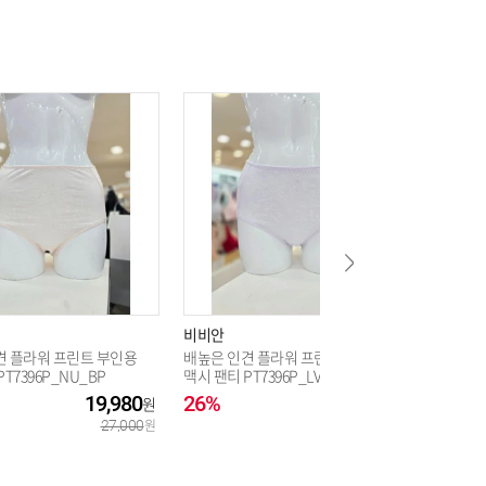
비비안
비비안
견 플라워 프린트 부인용
배높은 인견 플라워 프린트 부인용
나일론 폴
T7396P_NU_BP
맥시 팬티 PT7396P_LVI_BP
성 드로즈 
19,980
26%
19,980
26%
27,000
27,000