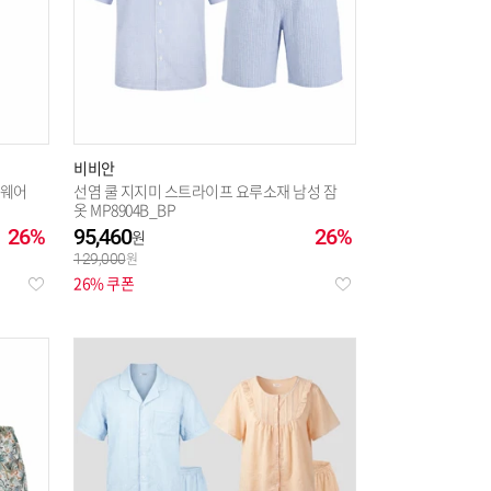
비비안
홈웨어
선염 쿨 지지미 스트라이프 요루소재 남성 잠
옷 MP8904B_BP
26%
95,460
26%
129,000
26% 쿠폰