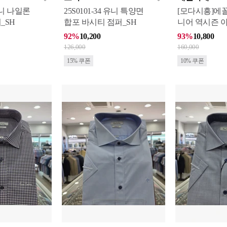
 유니 나일론
25S0101-34 유니 특양면
[모다시흥]에
_SH
합포 바시티 점퍼_SH
니어 역시즌 
음
92%
10,200
93%
10,800
126,000
160,000
15% 쿠폰
10% 쿠폰