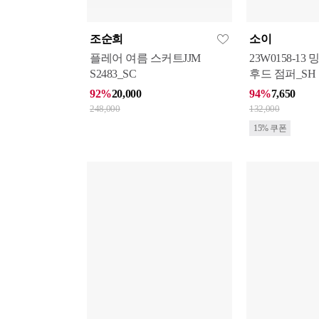
조순희
소이
플레어 여름 스커트JJM
23W0158-13
S2483_SC
후드 점퍼_SH
92%
20,000
94%
7,650
248,000
132,000
15% 쿠폰