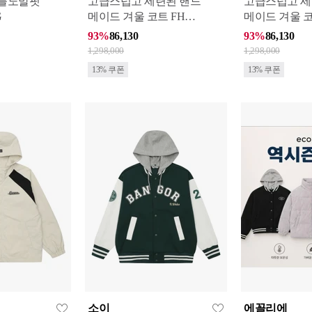
플노말핏
고급스럽고 세련된 핸드
고급스럽고 세
G
메이드 겨울 코트 FHW
메이드 겨울 코트 
C422 BE_BP
C422 PI_BP
93%
86,130
93%
86,130
1,298,000
1,298,000
13% 쿠폰
13% 쿠폰
소이
에꼴리에