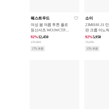
웨스트우드
소이
여성 봄 여름 투톤 폴로
23M0181-31 
등산셔츠 WO1WCTP41
판 크롭 아노락
4_GN
92%
12,450
92%
5,950
159,800
76,000
17% 쿠폰
15% 쿠폰