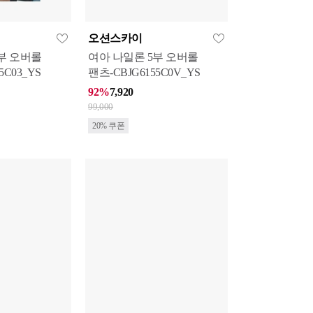
오션스카이
부 오버롤
여아 나일론 5부 오버롤
5C03_YS
팬츠-CBJG6155C0V_YS
92%
7,920
99,000
20% 쿠폰