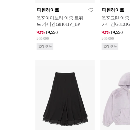
파렌하이트
파렌하이트
[S/S]아이보리 이중 트위
[S/S]그린 이
드 가디건G8101IV_BP
가디건G8101G
92%
19,550
92%
19,550
259,000
259,000
15% 쿠폰
15% 쿠폰