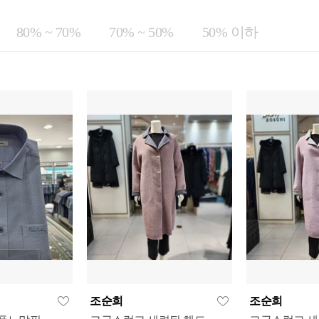
80% ~ 70%
70% ~ 50%
50% 이하
조순희
조순희