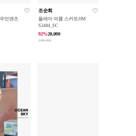
조순희
즈우먼팬츠
플레어 여름 스커트JJM
S2484_SC
92%
20,000
248,000