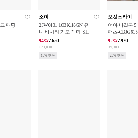
소이
오션스카이
 밍크 패딩
23W0131-18BK,16GN 유
여아 나일론 5
니 바시티 기모 점퍼_SH
팬츠-CBJG615
94%
7,650
92%
7,920
120,000
99,900
15% 쿠폰
20% 쿠폰