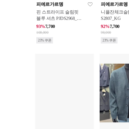
피에르가르뎅
피에르가르뎅
핀 스트라이프 슬림핏
니플잔체크슬
블루 셔츠 PJDS2968_K
S2807_KG
G
93%
7,700
92%
7,700
108,000
98,000
23% 쿠폰
23% 쿠폰