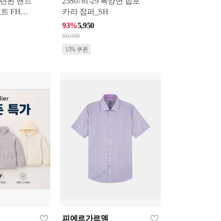
련된 핸드
25S0781-29 특양면 합포
FHW
카라 점퍼_SH
93%
5,950
86,000
15% 쿠폰
피에르가르뎅