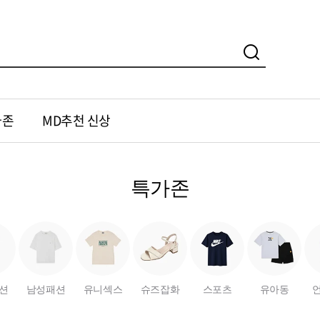
가존
MD추천 신상
특가존
션
남성패션
유니섹스
슈즈잡화
스포츠
유아동