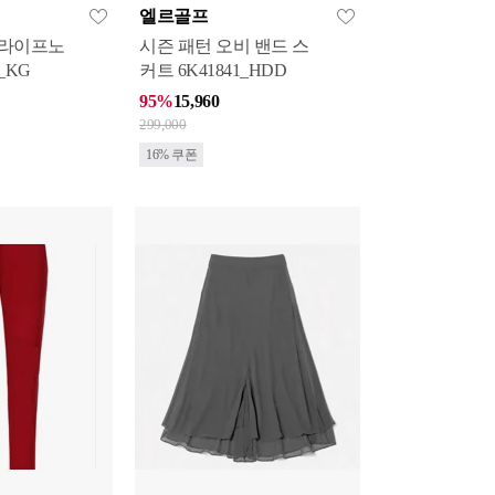
엘르골프
트라이프노
시즌 패턴 오비 밴드 스
_KG
커트 6K41841_HDD
95%
15,960
299,000
16% 쿠폰