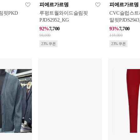
피에르가르뎅
피에르가르뎅
림핏PKD
루펑트월와이드슬림핏
CVC슬럽스
PJDS2952_KG
말핏PJDS2943
92%
7,700
93%
7,700
98,000
118,000
23% 쿠폰
23% 쿠폰