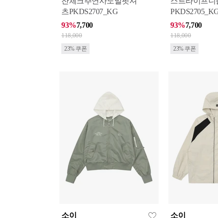
잔체크추연사노말핏셔
스트라이프니
츠PKDS2707_KG
PKDS2705_K
93%
7,700
93%
7,700
118,000
118,000
23% 쿠폰
23% 쿠폰
소이
소이