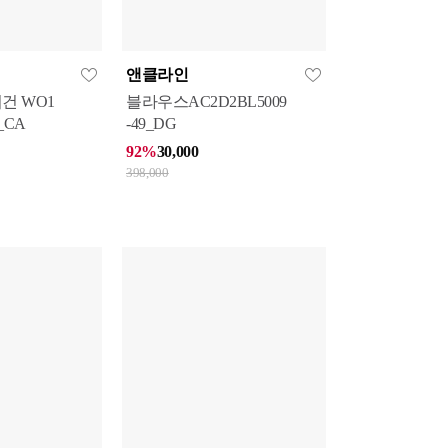
앤클라인
건 WO1
블라우스AC2D2BL5009
_CA
-49_DG
92%
30,000
398,000