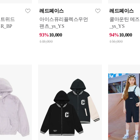
레드페이스
레드페이스
중 트위드
아이스퓨리플렉스우먼
쿨마운틴 메
R_BP
팬츠_ys_YS
_ys_YS
93%
10,000
94%
10,000
138,000
156,000