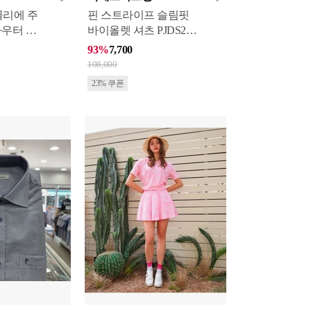
꼴리에 주
핀 스트라이프 슬림핏
아우터 모
바이올렛 셔츠 PJDS296
9_KG
93%
7,700
108,000
23% 쿠폰