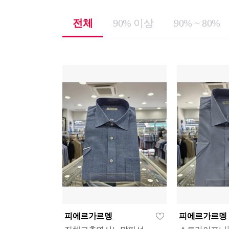
전체
90% 이상
90% ~ 80%
피에르가르뎅
피에르가르뎅