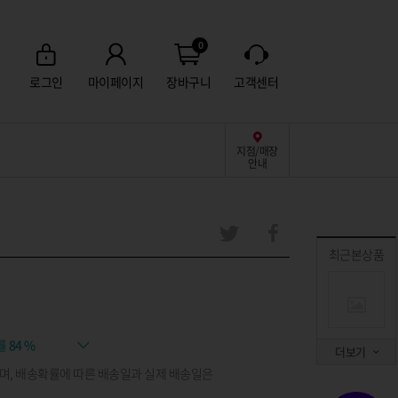
0
로그인
마이페이지
장바구니
고객센터
지점/매장
안내
최근본상품
률
84 %
더보기
며, 배송확률에 따른 배송일과 실제 배송일은