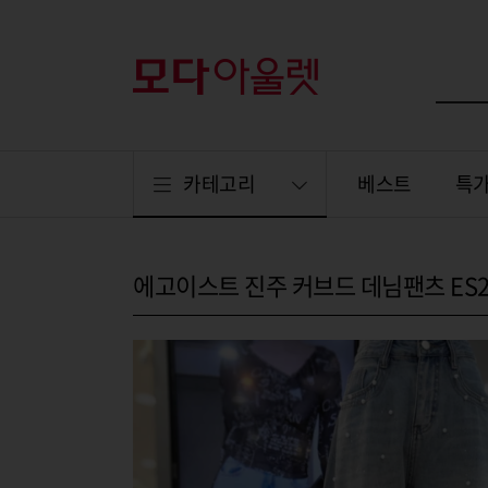
카테고리
베스트
특
에고이스트 진주 커브드 데님팬츠 ES2