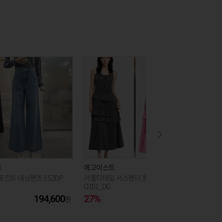
트
에고이스트
에고이스
포인트 데님팬츠 ES3DP
러플디테일 서스팬더 원피스 ES2T
배색 뷔스
O101_DG
H_CA
194,600
27%
189,000
50%