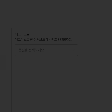
에고이스트
에고이스트 진주 커브드 데님팬츠 ES2EP101
옵션을 선택하세요
옵션명 1