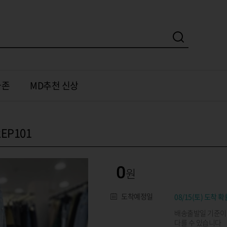
가존
MD추천 신상
EP101
0
도착예정일
08/15(토) 도착 확
배송출발일 기준이
다를 수 있습니다