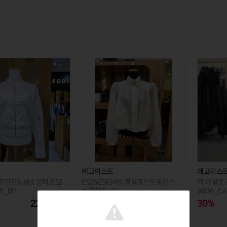
에고이스트
에고이스
인트링클숏점퍼/ES2
ES2WZ963셔링볼륨포인트밑단스
백 아일렛 
BP_BP
트링점퍼_DJ
360MI_CA
229,600
30%
208,600
30%