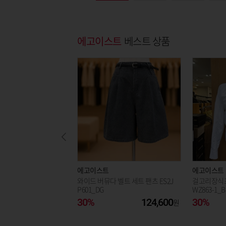
에고이스트
베스트 상품
에고이스트
에고이스트
와이드 버뮤다 벨트 세트 팬츠 ES2J
걸고리장식포
P601_DG
WZ863-1_
30%
124,600
30%