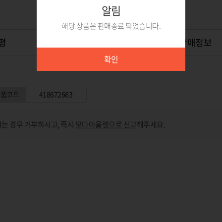
알림
해당 상품은 판매종료 되었습니다.
평
상품Q&A
0
위탁판매정보
확인
상품코드
418672663
는 경우 거부하시고, 즉시
모다아울렛으로 신고
해주세요.