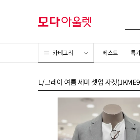
카테고리
베스트
특
L/그레이 여름 세미 셋업 자켓(JKME90