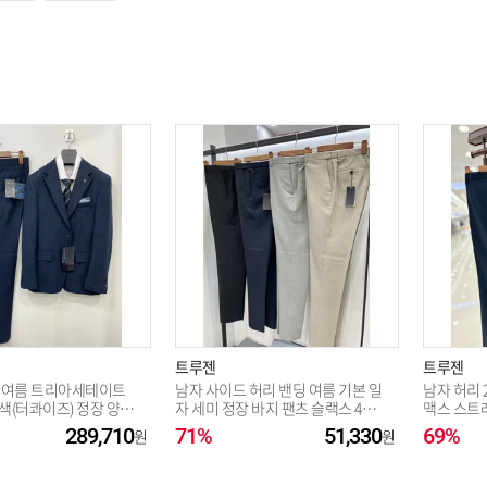
트루젠
트루젠
 여름 트리아세테이트
남자 사이드 허리 밴딩 여름 기본 일
남자 허리 
색(터콰이즈) 정장 양복
자 세미 정장 바지 팬츠 슬랙스 4컬
맥스 스트
 115사이즈 예복 면접용
러 - 허리 38인치_JK
팬츠 2컬러
289,710
71%
51,330
69%