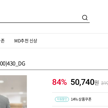
가존
MD추천 신상
0)430_DG
84%
50,740
319
14% 상품쿠폰
자동할인