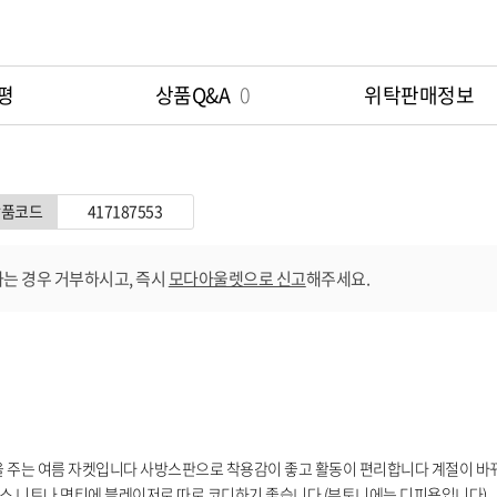
평
상품Q&A
0
위탁판매정보
상품코드
417187553
는 경우 거부하시고, 즉시
모다아울렛으로 신고
해주세요.