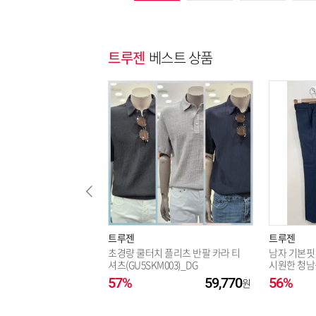
트루젠
베스트 상품
트루젠
트루젠
초경량 쿨터치 플리츠 반팔 카라 티
남자 기본핏
셔츠(GU5SKM003)_DG
시원한 청남
세트 / 90,
57%
59,770
56%
출