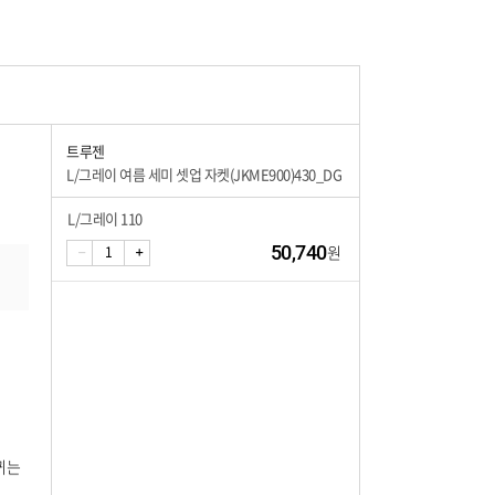
트루젠
L/그레이 여름 세미 셋업 자켓(JKME900)430_DG
L/그레이 110
50,740