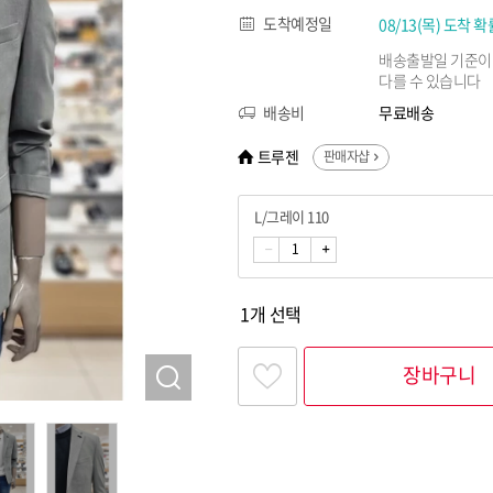
도착예정일
08/13(목) 도착 확
배송출발일 기준이
다를 수 있습니다
배송비
무료배송
트루젠
판매자샵
L/그레이 110
1개 선택
장바구니