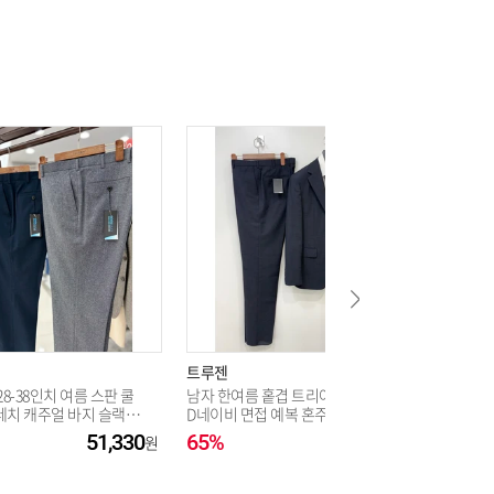
트루젠
트루젠
28-38인치 여름 스판 쿨
남자 한여름 홑겹 트리아세테이트
남자 여름
레치 캐주얼 바지 슬랙스
D네이비 면접 예복 혼주 빅사이즈
얼 정장 
정장 수트 양복 세트 허리 40인치_J
트 115
51,330
65%
234,030
72%
K