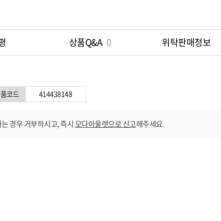
평
상품Q&A
0
위탁판매정보
상품코드
414438148
는 경우 거부하시고, 즉시
모다아울렛으로 신고
해주세요.