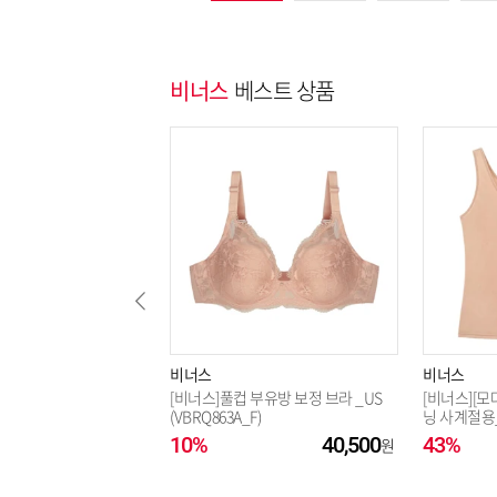
비너스
베스트 상품
비너스
비너스
[비너스]풀컵 부유방 보정 브라 _US
[비너스][모
(VBRQ863A_F)
닝 사계절용_U
10%
40,500
43%