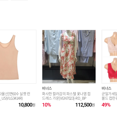
옵션 003.그레이 90
옵션 004.그레이 95
옵션 005.블랙 100
옵션 006.블랙 105
옵션 007.블랙 90
비너스
비너스
다울산]면60수 실켓 런
화사한 컬러감의 파스텔 꽃나염 컵
균일가세일
S(VLG3414R)
드레스 가운[VGN7023]-RD_BP
몰드 컵란쥬
10,800
10%
112,500
49%
옵션 008.스킨 90