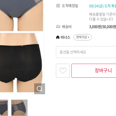
도착예정일
08/14(금) 도착 확
배송출발일 기준이
다를 수 있습니다
배송비
3,000원(50,00
비너스
판매자샵
옵션을 선택하세요
찾고싶은 옵션명을 입력해 주세요
장바구니
옵션명 1
옵션 001.그레이 100
옵션 002.그레이 105