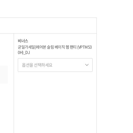
비너스
균일가세일)에어본 슬림 베이직 헴 팬티 (VPTM53
0H)_DJ
옵션을 선택하세요
옵션명 1
옵션 001.그레이 100
9,900
옵션 002.그레이 105
9,900