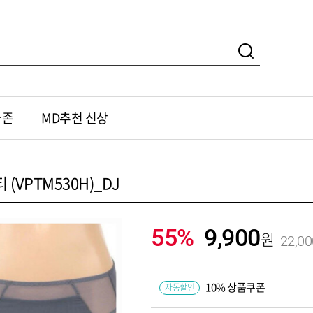
가존
MD추천 신상
(VPTM530H)_DJ
55%
9,900
22,00
10% 상품쿠폰
자동할인