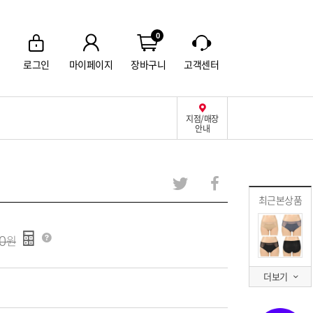
0
로그인
마이페이지
장바구니
고객센터
지점/매장
안내
최근본상품
0
더보기