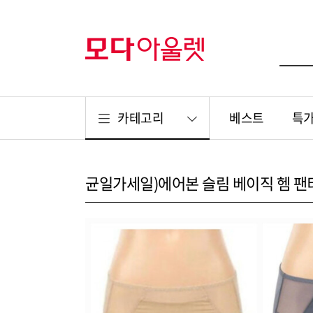
카테고리
베스트
특
균일가세일)에어본 슬림 베이직 헴 팬티 