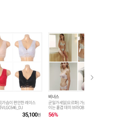
9,900
9,900
9,900
9,900
9,900
비너스
비너스
)가슴이 편안한 레이스
균일가세일)오르화) 가슴이작아보
9,900
파스텔 노
VLGC646_DJ
이는 홑겹 데미 브라OBR7859B,C,
B컵(VBR
컵_DJ
35,100
56%
58,500
10%
9,900