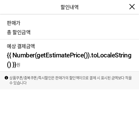
할인내역
판매가
{{ Number(discountInfo.price).toLocaleString
총 할인금액
() }}
{{ Number(getTotalDiscountPrice()).toLocale
예상 결제금액
String() }}
{{ Number(getEstimatePrice()).toLocaleString
() }}
상품쿠폰/중복쿠폰/즉시할인은 판매가의 할인액이므로 결제 시 표시된 금액보다 적을
수 있습니다