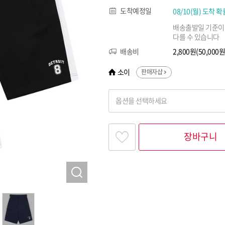
도착예정일
08/10(월) 도착 확
배송출발일 기준이
다를 수 있습니다
배송비
2,800원(50,00
소이
판매자샵
옵션을 선택하세요
찾고싶은 옵션명을 입력해 주세요
장바구니
옵션명 1
옵션 001.블랙 15(165)
옵션 002.블랙 17(175)