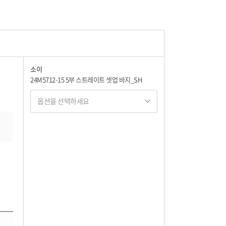
소이
24M5712-15 5부 스트레이트 셋업 바지_SH
옵션을 선택하세요
옵션명 1
옵션 001.블랙 15(165)
7,650
옵션 002.블랙 17(175)
7,650