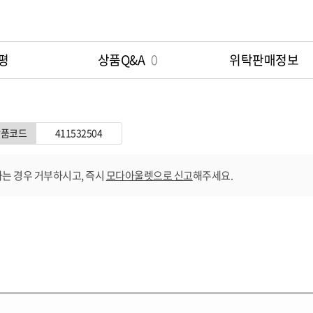
평
상품Q&A
0
위탁판매정보
상품코드
411532504
는 경우 거부하시고, 즉시
모다아울렛으로 신고
해주세요.