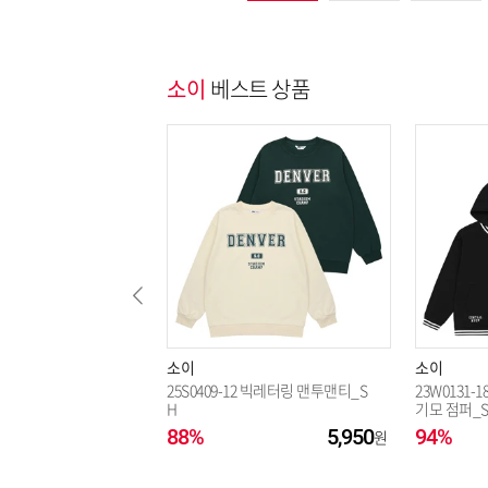
소이
베스트 상품
소이
소이
25S0409-12 빅레터링 맨투맨티_S
23W0131-
H
기모 점퍼_
88%
5,950
94%