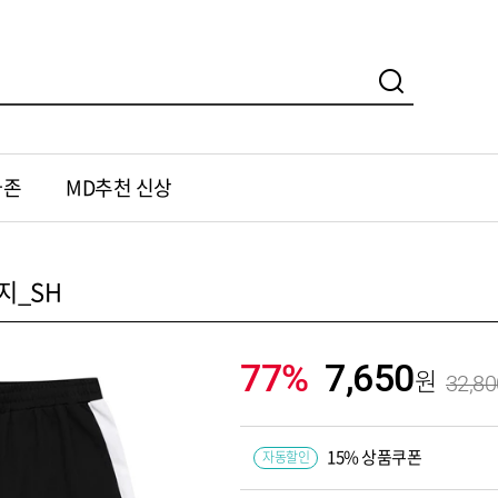
가존
MD추천 신상
바지_SH
77%
7,650
32,80
15% 상품쿠폰
자동할인