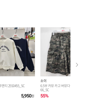
7,650
7,650
7,650
7,650
소이
소이
맨티 25S0455_SC
6.5부 카뮤 카고 버뮤다 바지 26M32
23W0134-14 오트밀 
66_SC
점퍼_SH
5,950
55%
24,660
91%