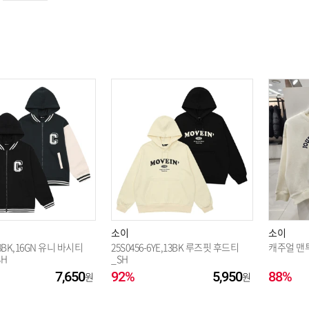
옵션 003.블루 11(145)
옵션 004.블루 15(165)
옵션 005.블루 9(130)
소이
소이
18BK,16GN 유니 바시티
25S0456-6YE,13BK 루즈핏 후드티
캐주얼 맨투
SH
_SH
7,650
92%
5,950
88%