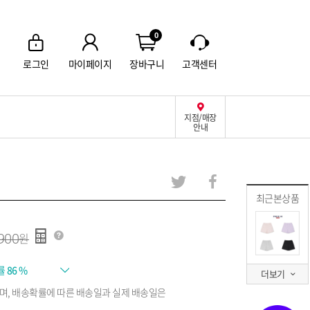
0
로그인
마이페이지
장바구니
고객센터
지점/매장
안내
최근본상품
900
률
86 %
더보기
며, 배송확률에 따른 배송일과 실제 배송일은