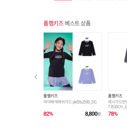
폴햄키즈
베스트 상품
폴햄키즈
폴햄키즈
여아배색래쉬가드 pkf2ts2500_DG
래시가드반바
T3510CH_
82%
8,800
78%