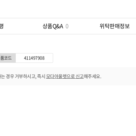
옵션 010.LPK 160
평
상품Q&A
0
위탁판매정보
옵션 011.LPP 120
옵션 012.LPP 130
상품코드
411497908
옵션 013.LPP 140
는 경우 거부하시고, 즉시
모다아울렛으로 신고
해주세요.
옵션 014.LPP 150
옵션 015.LPP 160
옵션 016.MGR 120