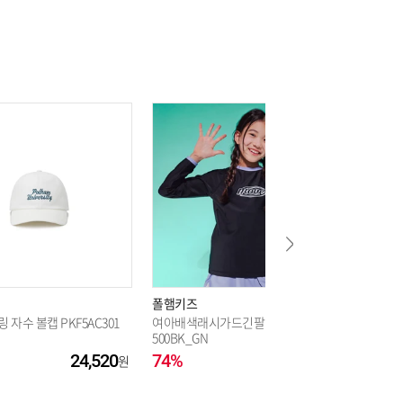
17,000
17,000
17,000
17,000
폴햄키즈
폴햄키즈
17,000
 자수 볼캡 PKF5AC301
여아배색래시가드긴팔티PKF2TS2
래쉬가드 상
500BK_GN
24,520
74%
12,900
82%
17,000