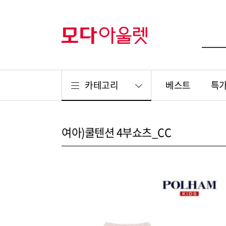
카테고리
베스트
특
여아)쿨텐션 4부쇼츠_CC