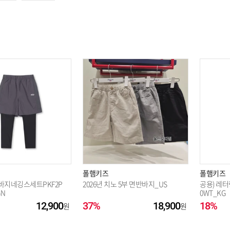
옵션 004.BK 150
옵션 005.BK 160
옵션 006.LPK 120
옵션 007.LPK 130
옵션 008.LPK 140
폴햄키즈
폴햄키즈
지네깅스세트PKF2P
2026년 치노 5부 면반바지_US
공용) 레터링
GN
0WT_KG
옵션 009.LPK 150
12,900
37%
18,900
18%