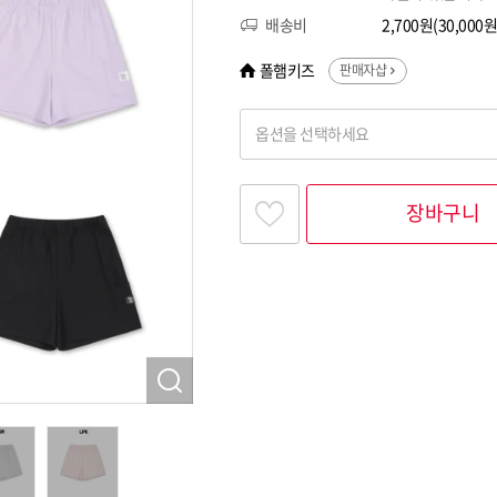
배송비
2,700원(30,00
폴햄키즈
판매자샵
옵션을 선택하세요
찾고싶은 옵션명을 입력해 주세요
장바구니
옵션명 1
옵션 001.BK 120
옵션 002.BK 130
옵션 003.BK 140