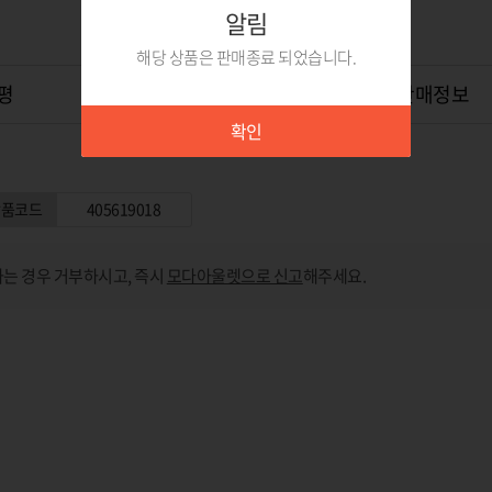
알림
해당 상품은 판매종료 되었습니다.
평
상품Q&A
0
위탁판매정보
확인
상품코드
405619018
는 경우 거부하시고, 즉시
모다아울렛으로 신고
해주세요.