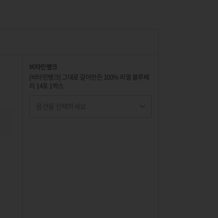
비타민뱅크
[비타민뱅크] 그대로 갈아만든 100% 리얼 블루베
리 14포 1박스
옵션을 선택하세요
옵션명 1