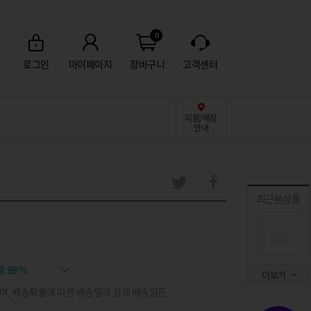
0
로그인
마이페이지
장바구니
고객센터
지점/매장
안내
최근본상품
률
99 %
더보기
며, 배송확률에 따른 배송일과 실제 배송일은