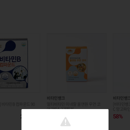
비타민뱅크
비타민뱅
 비타민B 컴파운드 90
멀티비타민 미네랄 올앤원 우먼 코
[비타민뱅
어 1박스 2개월분
C 망고파인
25,500
58%
20,400
58%