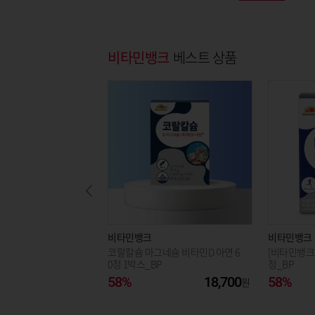
비타민뱅크
베스트 상품
비타민뱅크
비타민뱅크
코랄칼슘 마그네슘 비타민D 아연 6
[비타민뱅크]
0정 1박스_BP
정_BP
58%
18,700
58%