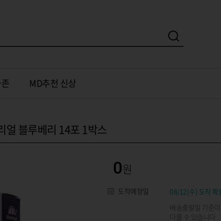
가존
MD추천 신상
리얼 블루베리 14포 1박스
0
도착예정일
08/12(수) 도착 확
배송출발일 기준이
다를 수 있습니다