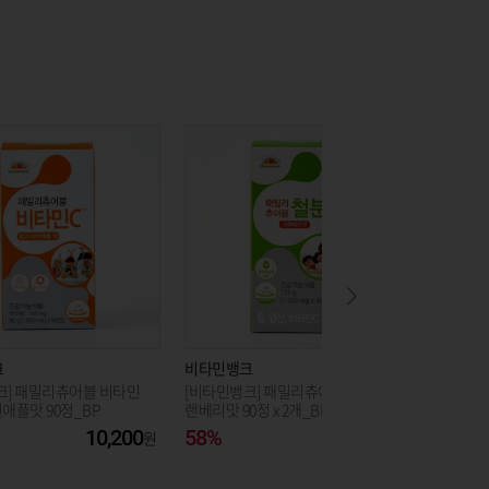
크
비타민뱅크
비타민뱅
크] 패밀리츄어블 비타민
[비타민뱅크] 패밀리츄어블 철분 크
[세노비스
애플맛 90정_BP
랜베리맛 90정 x 2개_BP
슐 x2팩_
10,200
58%
32,300
40%