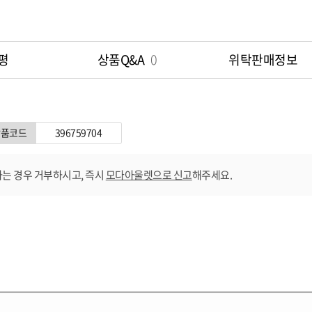
평
상품Q&A
0
위탁판매정보
상품코드
396759704
는 경우 거부하시고, 즉시
모다아울렛으로 신고
해주세요.