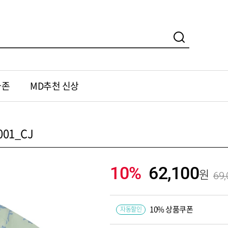
가존
MD추천 신상
01_CJ
10%
62,100
69,
10% 상품쿠폰
자동할인