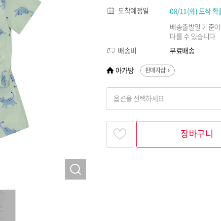
도착예정일
08/11(화) 도착 확
배송출발일 기준이
다를 수 있습니다
배송비
무료배송
아가방
판매자샵
옵션을 선택하세요
찾고싶은 옵션명을 입력해 주세요
장바구니
옵션명 1
옵션 001.MINT 100
옵션 002.MINT 110