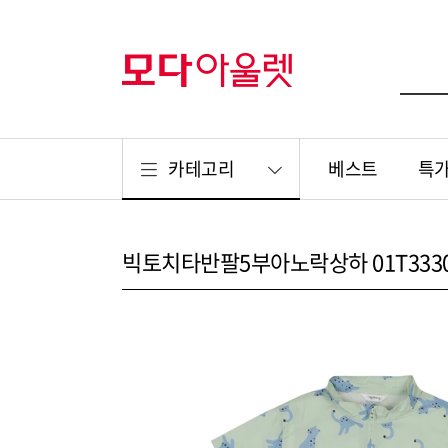
카테고리
베스트
특
빅토치타반팔5부아노락상하 01T3330