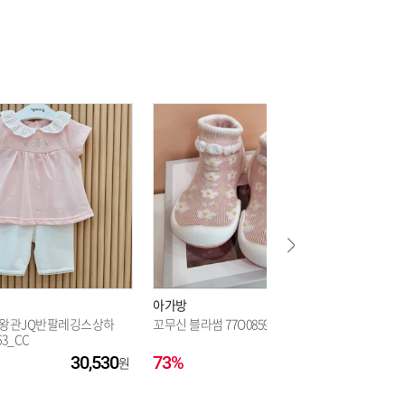
62,100
62,100
아가방
아가방
지왕관JQ반팔레깅스상하
꼬무신 블라썸 77O085932588_CJ
[가을]로
63_CC
3002_CC
30,530
73%
9,450
55%