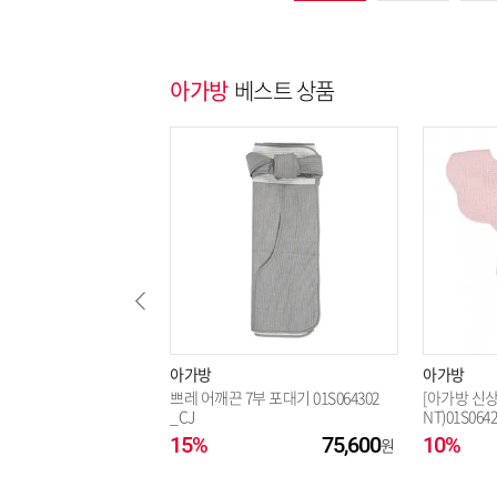
아가방
베스트 상품
아가방
아가방
쁘레 어깨끈 7부 포대기 01S064302
[아가방 신상
_CJ
NT)01S0642
15%
75,600
10%