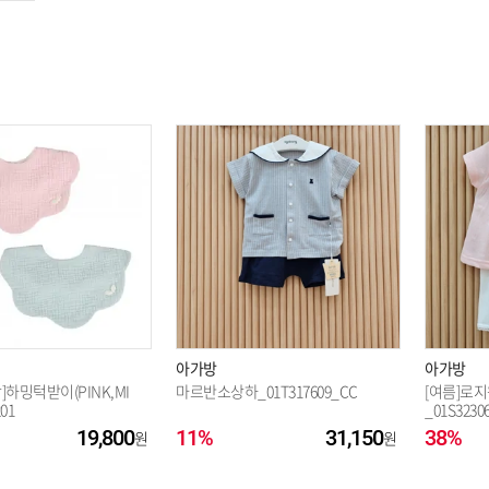
옵션 003.MINT 90
아가방
아가방
]하밍턱받이(PINK,MI
마르반소상하_01T317609_CC
[여름]로
01
_01S3230
19,800
11%
31,150
38%