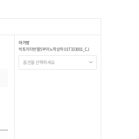
아가방
빅토치타반팔5부아노락상하 01T333001_CJ
옵션을 선택하세요
옵션명 1
옵션 001.MINT 100
62,100
옵션 002.MINT 110
62,100