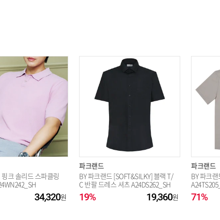
옵션 003.네이비 95
파크랜드
파크랜드
드 핑크 솔리드 스파클링
BY 파크랜드 [SOFT&SILKY] 블랙 T/
BY 파크
4WN242_SH
C 반팔 드레스 셔츠 A24DS262_SH
A24TS205
34,320
19%
19,360
71%