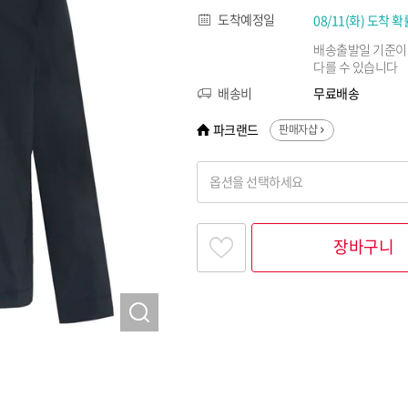
도착예정일
08/11(화) 도착 확
배송출발일 기준이
다를 수 있습니다
배송비
무료배송
파크랜드
판매자샵
옵션을 선택하세요
찾고싶은 옵션명을 입력해 주세요
장바구니
옵션명 1
옵션 001.네이비 100
옵션 002.네이비 105