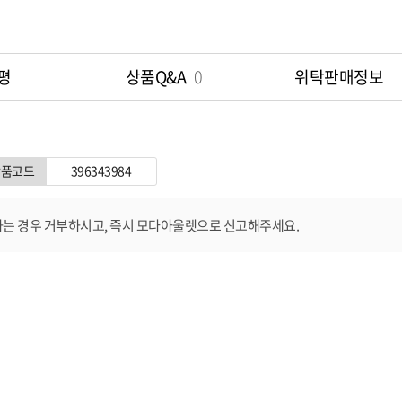
평
상품Q&A
0
위탁판매정보
상품코드
396343984
는 경우 거부하시고, 즉시
모다아울렛으로 신고
해주세요.