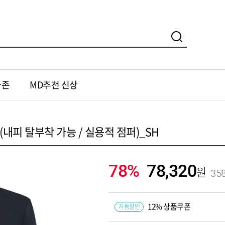
가존
MD추천 신상
(내피 탈부착 가능 / 실용적 점퍼)_SH
78%
78,320
358
12% 상품쿠폰
자동할인