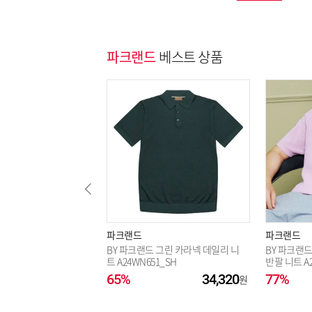
파크랜드
베스트 상품
파크랜드
파크랜드
BY 파크랜드 그린 카라넥 데일리 니
BY 파크랜
트 A24WN651_SH
반팔 니트 A2
65%
34,320
77%