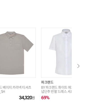
78,320
78,320
파크랜드
파크랜드
랜드 베이지 카라넥 티셔츠
BY 파크랜드 화이트 에코쿨맥스 스
BY 파크랜
_SH
냅단추 반팔 드레스 셔츠 _SH
쿨맥스 반
_SH
34,320
69%
21,120
57%