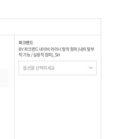
파크랜드
BY 파크랜드 네이비 라이너 탈착 점퍼 (내피 탈부
착 가능 / 실용적 점퍼)_SH
옵션을 선택하세요
옵션명 1
옵션 001.네이비 100
78,320
옵션 002.네이비 105
78,320