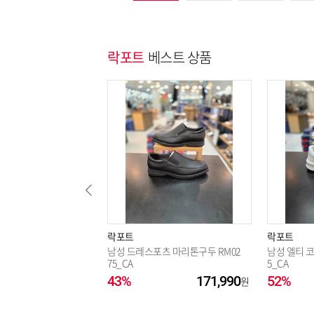
락포트
베스트 상품
락포트
락포트
남성 드레스포츠 마리톤구두 RM02
남성 엘티 코
75_CA
5_CA
43%
171,990
52%