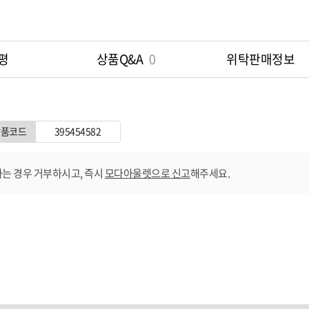
평
상품Q&A
0
위탁판매정보
상품코드
395454582
는 경우 거부하시고, 즉시
모다아울렛으로 신고
해주세요.