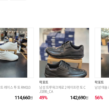
옵션 004.블랙 240
락포트
락포트
트 레이스 투 토 RM010
남성 트루워크제로 2 에이프런 토 C
남성 테슬 
J3395_CA
114,660
49%
142,690
56%