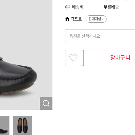
배송비
무료배송
락포트
판매자샵
옵션을 선택하세요
찾고싶은 옵션명을 입력해 주세요
장바구니
옵션명 1
옵션 001.블랙 225
옵션 002.블랙 230
옵션 003.블랙 235