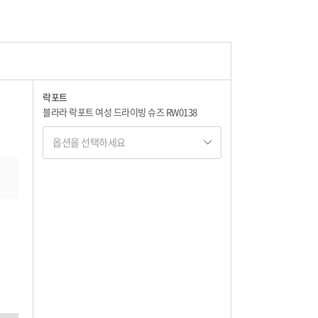
락포트
블라라 락포트 여성 드라이빙 슈즈 RW0138
옵션을 선택하세요
옵션명 1
옵션 001.블랙 225
165,000
옵션 002.블랙 230
165,000