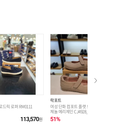
165,000
락포트
락포트
로드릭 로퍼 RM0111
여성 단화 컴포트 플랫 트루플렉스
여성 프로
체놀 메리제인 CJ4928_CA
259_CA
113,570
51%
122,310
56%