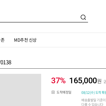
가존
MD추천 신상
0138
37%
165,000
2
도착예정일
08/12(수) 도착 확
배송출발일 기준이
다를 수 있습니다