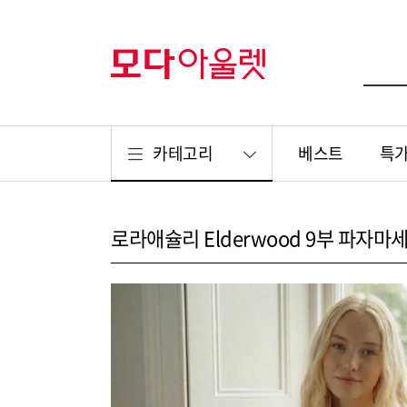
카테고리
베스트
특
로라애슐리 Elderwood 9부 파자마세트