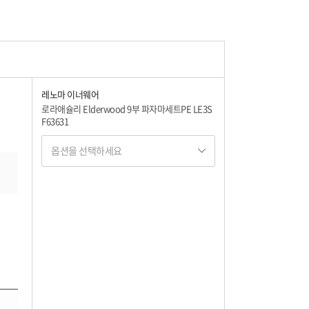
레노마 이너웨어
로라애슐리 Elderwood 9부 파자마세트PE LE3S
F63631
옵션을 선택하세요
옵션명 1
옵션 001.PE L
62,100
옵션 002.PE M
62,100