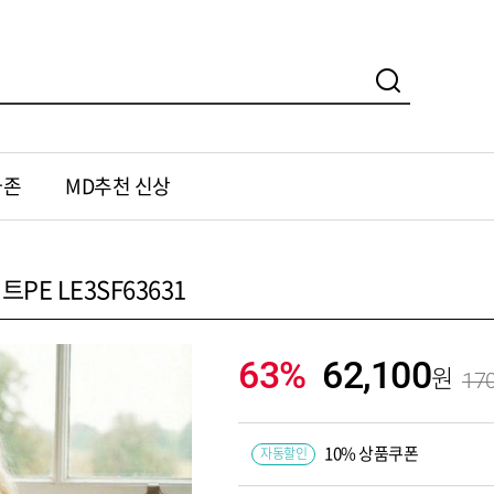
가존
MD추천 신상
PE LE3SF63631
63%
62,100
170
10% 상품쿠폰
자동할인