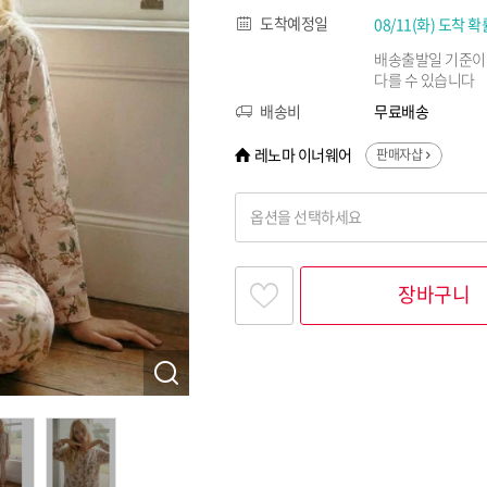
도착예정일
08/11(화) 도착 확
배송출발일 기준이
다를 수 있습니다
배송비
무료배송
레노마 이너웨어
판매자샵
옵션을 선택하세요
찾고싶은 옵션명을 입력해 주세요
장바구니
옵션명 1
옵션 001.PE L
옵션 002.PE M