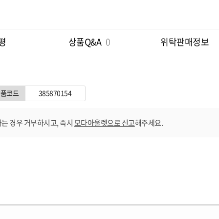
평
상품Q&A
0
위탁판매정보
상품코드
385870154
는 경우 거부하시고, 즉시
모다아울렛으로 신고
해주세요.