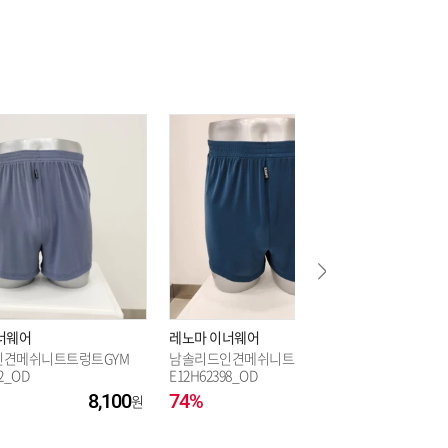
62,100
62,100
너웨어
레노마 이너웨어
레노마 
견메쉬니트트렁트GYM
남솔리드인견메쉬니트트렁트BGM
로라애슐
2_OD
E12H62398_OD
에코백
8,100
74%
8,100
30%