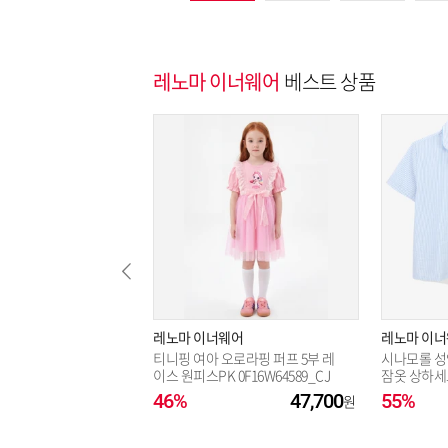
레노마 이너웨어
베스트 상품
레노마 이너웨어
레노마 이
티니핑 여아 오로라핑 퍼프 5부 레
시나모롤 성
이스 원피스PK 0F16W64589_CJ
잠옷 상하세트B
46%
47,700
55%