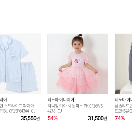
옵션 003.PE S
너웨어
레노마 이너웨어
레노마 이
인 스트라이프 파자마
티니핑 여아 샤 원피스 PK 0F16W6
남솔리드인
U 0F1SF64344_CJ
4278_CJ
E12H6240
35,550
54%
31,500
74%