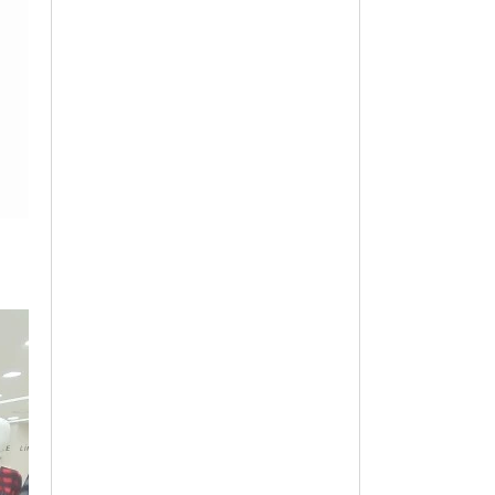
옵션 003.PE S
62,100