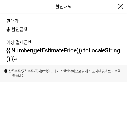
할인내역
판매가
{{ Number(discountInfo.price).toLocaleString
총 할인금액
() }}
{{ Number(getTotalDiscountPrice()).toLocale
예상 결제금액
String() }}
{{ Number(getEstimatePrice()).toLocaleString
() }}
상품쿠폰/중복쿠폰/즉시할인은 판매가의 할인액이므로 결제 시 표시된 금액보다 적을
수 있습니다