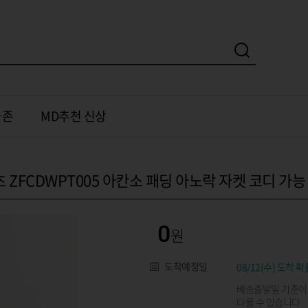
가존
MD추천 신상
ZFCDWPT005 아칸소 패딩 아노락 자켓 코디 가능
0
도착예정일
08/12(수) 도착 확
배송출발일 기준이
다를 수 있습니다