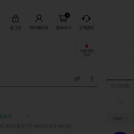
0
로그인
마이페이지
장바구니
고객센터
지점/매장
안내
최근본상품
률
87 %
더보기
며, 배송확률에 따른 배송일과 실제 배송일은