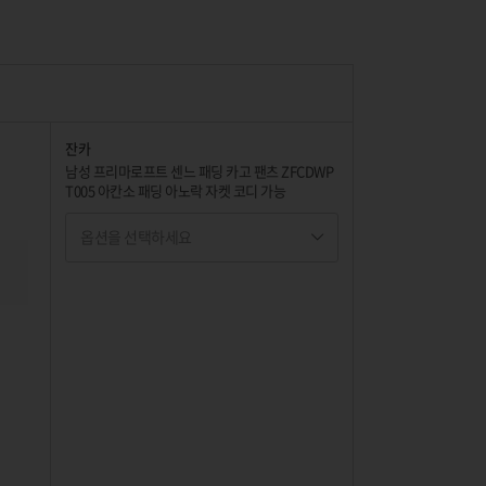
잔카
남성 프리마로프트 센느 패딩 카고 팬츠 ZFCDWP
T005 아칸소 패딩 아노락 자켓 코디 가능
옵션을 선택하세요
옵션명 1