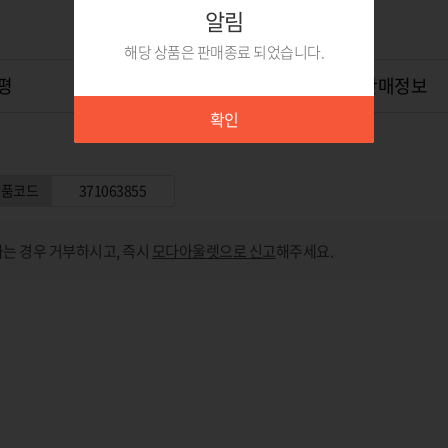
알림
해당 상품은 판매종료 되었습니다.
평
상품Q&A
0
위탁판매정보
확인
상품코드
371063855
는 경우 거부하시고, 즉시
모다아울렛으로 신고
해주세요.