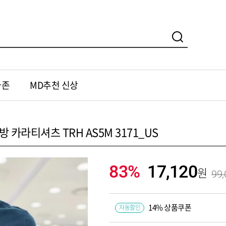
가존
MD추천 신상
 카라티셔츠 TRH AS5M 3171_US
83%
17,120
99,
14% 상품쿠폰
자동할인