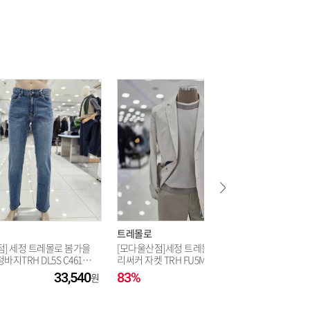
17,120
17,120
17,120
트레몰로
트레몰로
점] 세정 트레몰로 봄가을
[모다울산점]세정 트레몰로 여름 폴
[모다울산
지TRH DL5S C461_
리써커 자켓 TRH FU5M 3251_US
로넥니트 T
33,540
83%
59,340
66%