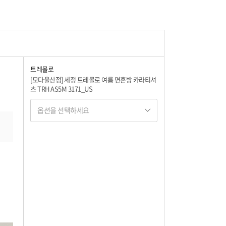
트레몰로
[모다울산점] 세정 트레몰로 여름 면혼방 카라티셔
츠 TRH AS5M 3171_US
옵션을 선택하세요
옵션명 1
옵션 001.다크그린(46) 100
17,120
옵션 002.다크그린(46) 105
17,120