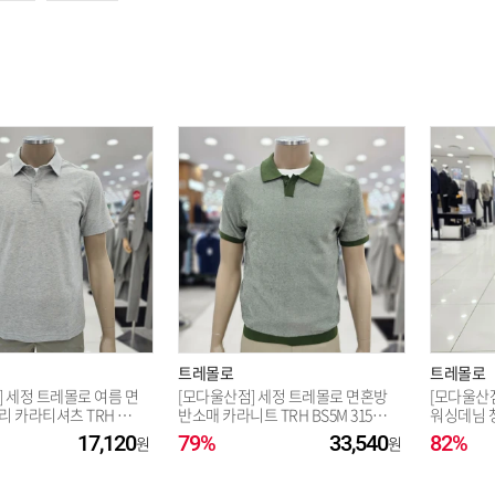
옵션 003.다크그린(46) 110
옵션 004.다크그린(46) 95
트레몰로
트레몰로
] 세정 트레몰로 여름 면
[모다울산점] 세정 트레몰로 면혼방
[모다울산
 카라티셔츠 TRH AS
반소매 카라니트 TRH BS5M 3151_
워싱데님 청바
S
US
US
17,120
79%
33,540
82%