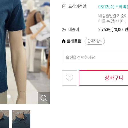
도착예정일
08/12(수) 도착 확
배송출발일 기준이
다를 수 있습니다
배송비
2,750원(70,00
트레몰로
판매자샵
옵션을 선택하세요
찾고싶은 옵션명을 입력해 주세요
장바구니
옵션명 1
옵션 001.다크그린(46) 100
옵션 002.다크그린(46) 105