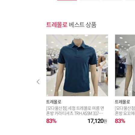
트레몰로
베스트 상품
트레몰로
트레몰로
[모다울산점] 세정 트레몰로 여름 면
[모다울산점
혼방 카라티셔츠 TRH AS5M 3171_
혼방 요꼬에리
US
5M 2181_U
83%
17,120
83%