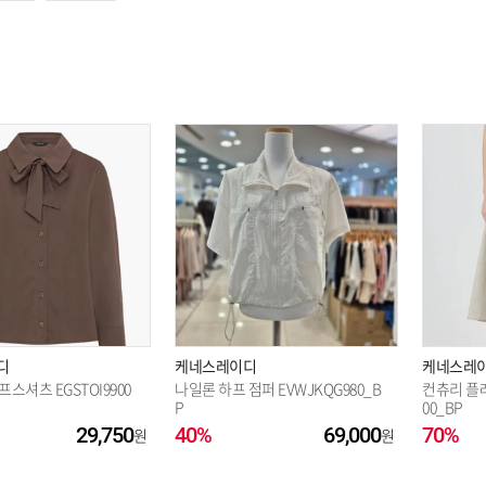
디
케네스레이디
케네스레
스셔츠 EGSTOI9900
나일론 하프 점퍼 EVWJKQG980_B
컨츄리 플레
P
00_BP
29,750
40%
69,000
70%