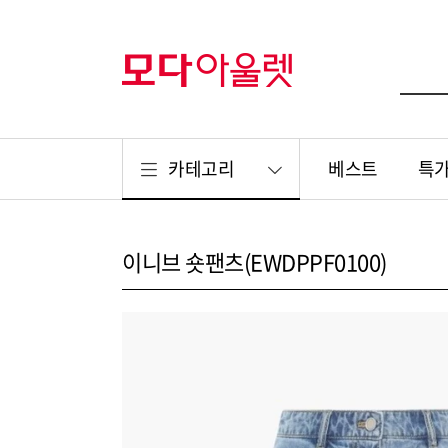
카테고리
베스트
특
이니브 숏팬츠(EWDPPF0100)