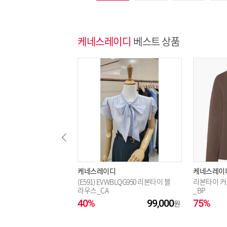
케네스레이디
베스트 상품
케네스레이디
케네스레이
(E591) EVWBLQG950 리본타이 블
리본타이 커프
라우스_CA
_BP
40%
99,000
75%