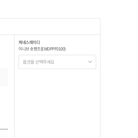
케네스레이디
이니브 숏팬츠(EWDPPF0100)
옵션을 선택하세요
옵션명 1
옵션 001.LBL 55
83,000
옵션 002.LBL 66
83,000