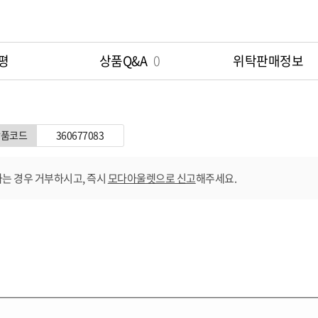
평
상품Q&A
0
위탁판매정보
상품코드
360677083
는 경우 거부하시고, 즉시
모다아울렛으로 신고
해주세요.