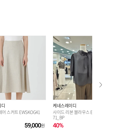
이디
케네스레이디
케네스레
어 스커트 EWSKOG41
사이드 리본 블라우스 EVWBLQG9
티엔토 폴리츠 
71_BP
80_BP
59,000
40%
99,000
40%