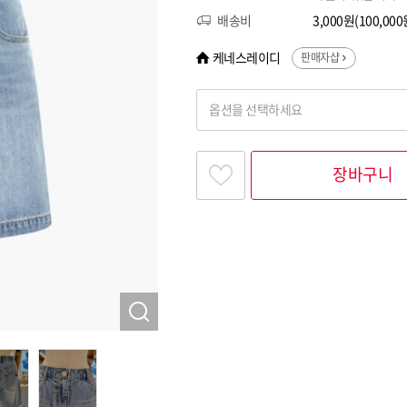
배송비
3,000원(100,0
케네스레이디
판매자샵
옵션을 선택하세요
찾고싶은 옵션명을 입력해 주세요
장바구니
옵션명 1
옵션 001.LBL 55
옵션 002.LBL 66
옵션 003.LBL 77