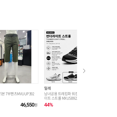
101,850
101,850
101,850
101,850
101,850
밀레
밀레
101,850
본 7부팬츠MVUUP392
남녀공용 트레킹화 워킹화 썬더라
엣지에어
이트 스트롤 MXUSB922_KJ
VUT269
46,550
44%
94,050
33%
101,850