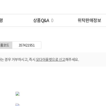
평
상품Q&A
0
위탁판매정보
상품코드
357421951
는 경우 거부하시고, 즉시
모다아울렛으로 신고
해주세요.