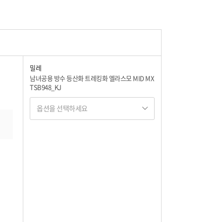
밀레
남녀공용 방수 등산화 트레킹화 엘라스모 MID MX
TSB948_KJ
옵션을 선택하세요
옵션명 1
옵션 001.BLACK 230
101,850
옵션 002.BLACK 235
101,850