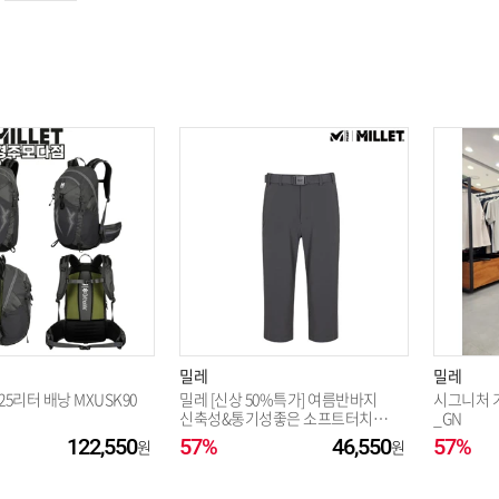
옵션 003.BLACK 240
옵션 004.BLACK 245
옵션 005.OLIVE 230
옵션 006.OLIVE 235
옵션 007.OLIVE 240
밀레
밀레
5리터 배낭 MXUSK90
밀레 [신상 50%특가] 여름반바지
시그니처 기
신축성&통기성좋은 소프트터치감
_GN
주머니지퍼 시그니처 쿨7부바지I_
122,550
57%
옵션 008.OLIVE 245
46,550
57%
US