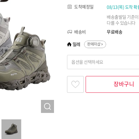
도착예정일
08/13(목) 도착 확
배송출발일 기준이
다를 수 있습니다
배송비
무료배송
밀레
판매자샵
옵션을 선택하세요
찾고싶은 옵션명을 입력해 주세요
장바구니
옵션명 1
옵션 001.BLACK 230
옵션 002.BLACK 235