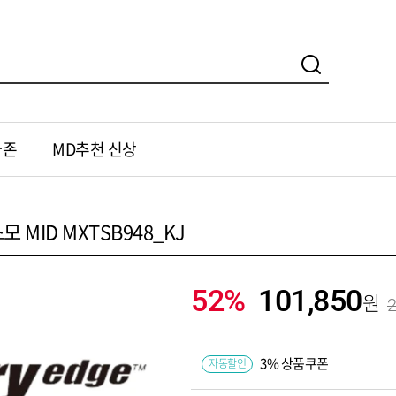
가존
MD추천 신상
MID MXTSB948_KJ
52%
101,850
2
3% 상품쿠폰
자동할인