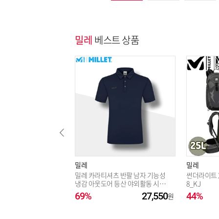
밀레
베스트 상품
밀레
밀레
밀레 카라티셔츠 반팔 남자 기능성
썬더라이트 2
냉감 아웃도어 등산 야외활동 시원
8_KJ
한 티_CA
69%
27,550
44%