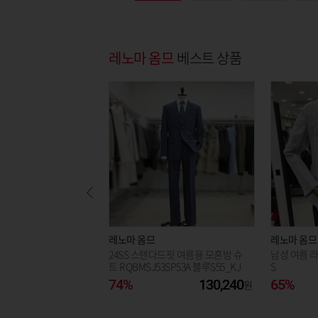
레노마 옴므
베스트 상품
레노마 옴므
레노마 옴므
24SS 스텐다드핏 여름용 모혼방 슈
남성 여름 
트 RQBMSJ53SP53A 블루S55_KJ
S
74%
130,240
65%