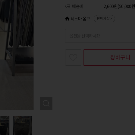
배송비
2,600원(50,00
레노마 옴므
판매자샵
옵션을 선택하세요
찾고싶은 옵션명을 입력해 주세요
장바구니
옵션명 1