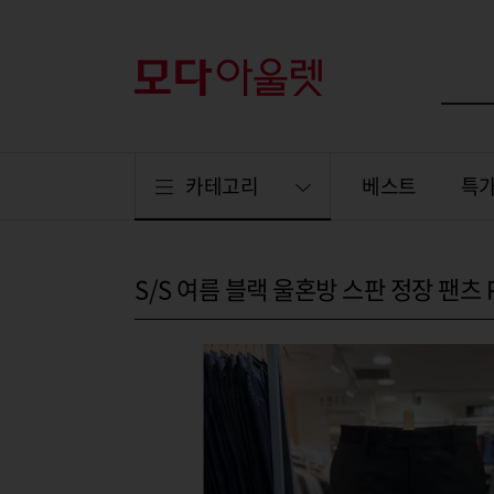
카테고리
베스트
특
S/S 여름 블랙 울혼방 스판 정장 팬츠 P