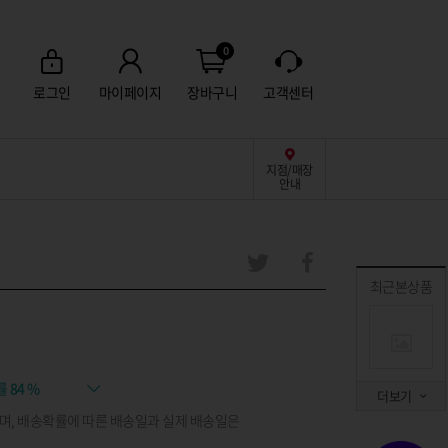
0
로그인
마이페이지
장바구니
고객센터
지점/매장
안내
최근본상품
률
84 %
더보기
며, 배송확률에 따른 배송일과 실제 배송일은