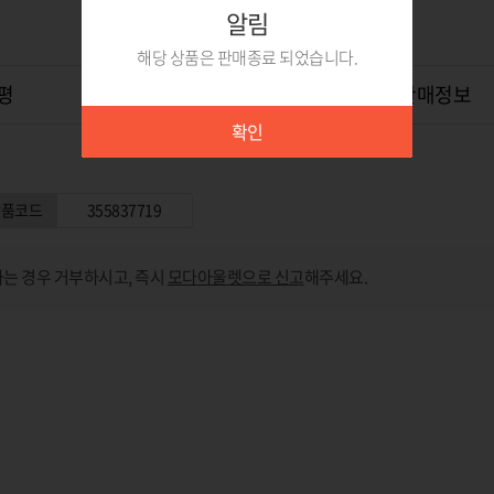
알림
해당 상품은 판매종료 되었습니다.
평
상품Q&A
0
위탁판매정보
확인
상품코드
355837719
는 경우 거부하시고, 즉시
모다아울렛으로 신고
해주세요.