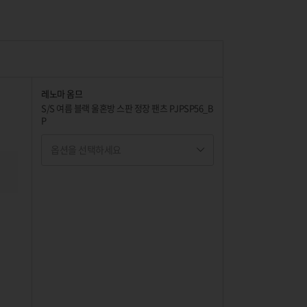
레노마 옴므
S/S 여름 블랙 울혼방 스판 정장 팬츠 PJPSP56_B
P
옵션을 선택하세요
옵션명 1