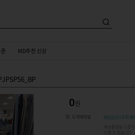
가존
MD추천 신상
JPSP56_BP
0
도착예정일
08/12(수) 도착 확
배송출발일 기준이
다를 수 있습니다