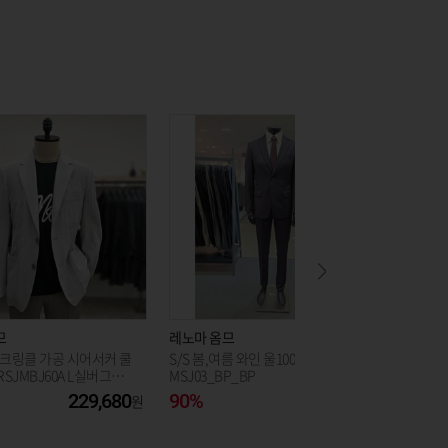
므
레노마 옴므
레노마 
핏 크링클 가공 시어서커 쿨
S/S 봄,여름 와인 울100% 정장 PA
25SS 
RSJMBJ60A L실버그레
MSJ03_BP_BP
RRIMSJ
229,680
90%
87,120
65%