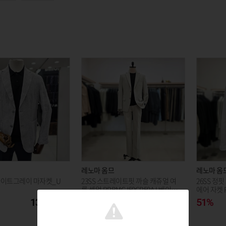
레노마 옴므
레노마 옴
라이트그레이 마자켓_U
23SS 스트레이트핏 까슬 캐쥬얼 여
26SS 정
름 셋업 RPBMCJ59CP59A L베이지
에어 자켓 
S82_KJ
이M03_KJ
139,920
84%
121,440
51%