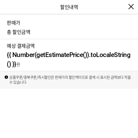
할인내역
판매가
{{ Number(discountInfo.price).toLocaleString
총 할인금액
() }}
{{ Number(getTotalDiscountPrice()).toLocale
예상 결제금액
String() }}
{{ Number(getEstimatePrice()).toLocaleString
() }}
상품쿠폰/중복쿠폰/즉시할인은 판매가의 할인액이므로 결제 시 표시된 금액보다 적을
수 있습니다