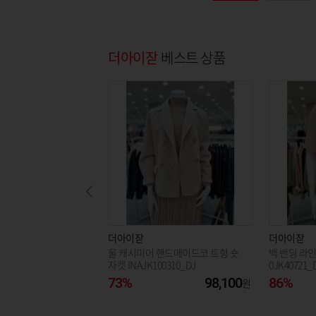
더아이잗
베스트 상품
더아이잗
더아이잗
울 캐시미어 핸드메이드코 트형 숏
백 밴딩 라인
자켓 INAJK100310_DJ
0JK40721_
73%
98,100
86%