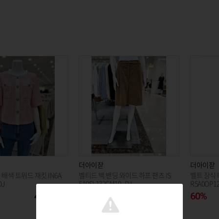
더아이잗
더아이잗
 배색 트위드 재킷 IN6A
벨티드 백 밴딩 와이드 하프 팬츠 IS
벨트 장식 
DJ
5A0SL132CM10_DJ
R5A0OP12
40,500
44%
99,600
60%