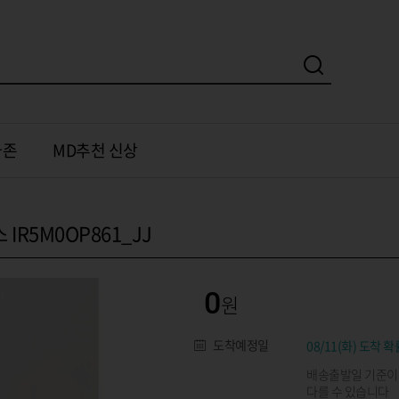
가존
MD추천 신상
IR5M0OP861_JJ
0
도착예정일
08/11(화) 도착 확
배송출발일 기준이
다를 수 있습니다