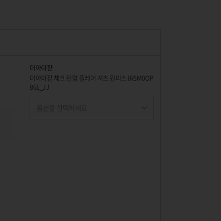
더아이잗
더아이잗 체크 턴업 플레어 셔츠 원피스 IR5M0OP
861_JJ
옵션을 선택하세요
옵션명 1