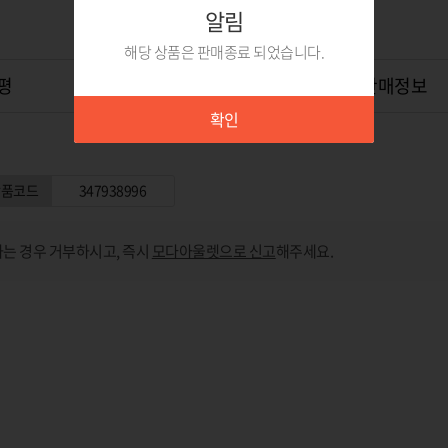
알림
해당 상품은 판매종료 되었습니다.
평
상품Q&A
0
위탁판매정보
확인
상품코드
347938996
는 경우 거부하시고, 즉시
모다아울렛으로 신고
해주세요.