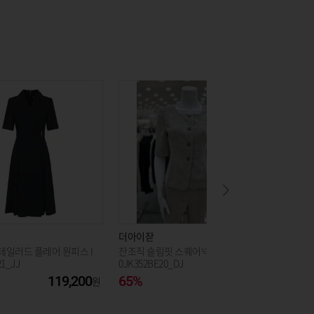
더아이잗
더아이잗
테일러드 플레어 원피스 I
잔조직 슬림핏 스퀘어넥 재킷 IS6M
프린지 글
1_JJ
0JK352BE20_DJ
0OP021-
119,200
65%
118,300
72%