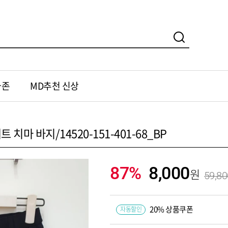
가존
MD추천 신상
치마 바지/14520-151-401-68_BP
87%
8,000
59,80
20% 상품쿠폰
자동할인