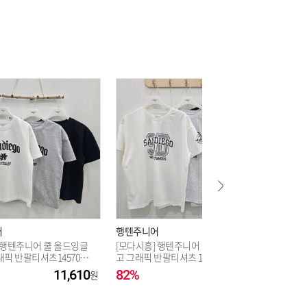
8,000
8,000
어
행텐주니어
행텐주니
]행텐주니어 쿨 올드잉글
[모다시흥] 행텐주니어 쿨링 샌디에
[시흥모
픽 반팔티셔츠14570-0
고 그래픽 반팔티셔츠 14520-031-4
심플 베이
1_SH
10-31_SH
414-31_
11,610
82%
7,200
55%