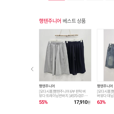
행텐주니어
베스트 상품
행텐주니어
행텐주니어
[모다시흥]행텐주니어 6부 핀턱 버
[모다시흥]
뮤다 트레이닝반바지 14570-037-40
버뮤다 데님 청
4-31_SH
02-10_SH
55%
17,910
63%