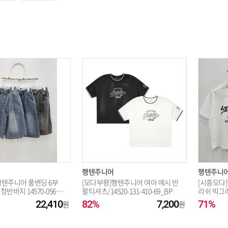
옵션 003.올리브(396) 17호(170)
행텐주니어
행텐주니
행텐주니어 풀밴딩 6부
[모다부평]행텐주니어 여아 메시 반
[시흥모다
반바지 14570-056-4
팔티셔츠/14520-131-410-69_BP
리쉬 빅그래
31-404-3
22,410
82%
7,200
71%