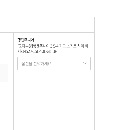
행텐주니어
[모다부평]행텐주니어 3.5부 카고 스커트 치마 바
지/14520-151-401-68_BP
옵션을 선택하세요
옵션명 1
옵션 001.올리브(396) 11호(140)
8,000
옵션 002.올리브(396) 13호(150)
8,000