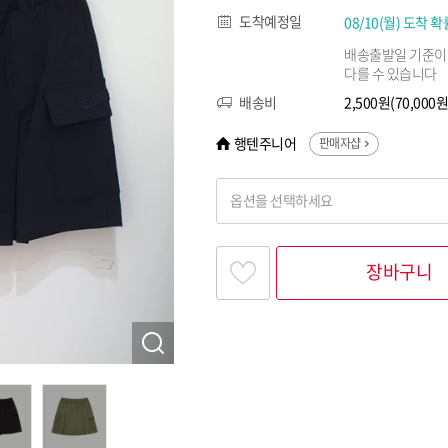
도착예정일
08/10(월) 도착 확
배송출발일 기준이
다를 수 있습니다
배송비
2,500원(70,00
행텐주니어
판매자샵
옵션을 선택하세요
찾고싶은 옵션명을 입력해 주세요
장바구니
옵션명 1
옵션 001.올리브(396) 11호(140)
옵션 002.올리브(396) 13호(150)