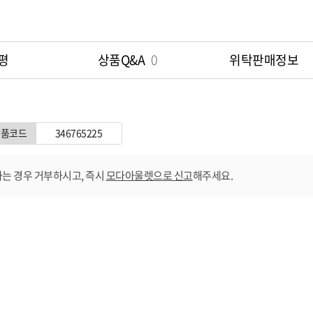
평
상품Q&A
0
위탁판매정보
상품코드
346765225
는 경우 거부하시고, 즉시
모다아울렛으로 신고
해주세요.