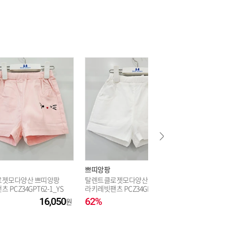
17,120
17,120
17,120
쁘띠앙팡
쁘띠앙팡
로젯모다양산 쁘띠앙팡
탈렌트클로젯모다양산 쁘띠앙팡
(모다시흥
PCZ34GPT62-1_YS
라키레빗팬츠 PCZ34GPT62_YS
A19_2 
16,050
62%
16,050
20%