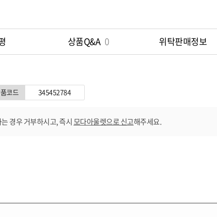
평
상품Q&A
0
위탁판매정보
상품코드
345452784
는 경우 거부하시고, 즉시
모다아울렛으로 신고
해주세요.