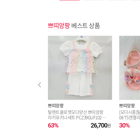
쁘띠앙팡
베스트 상품
쁘띠앙팡
쁘띠앙팡
탈렌트클로젯모다양산 쁘띠앙팡
[모다시흥]탈
라키유키나세트 PCZ39GUF102_Y
08 TS엔젤
S
63%
26,700
30%