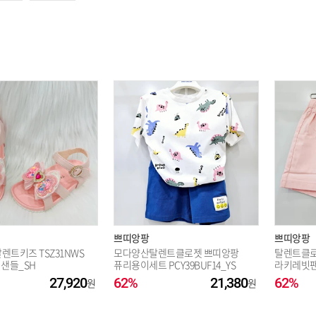
옵션 003.퍼플 130
옵션 004.퍼플 140
쁘띠앙팡
쁘띠앙팡
렌트키즈 TSZ31NWS
모다양산탈렌트클로젯 쁘띠앙팡
탈렌트클
리샌들_SH
퓨리용이세트 PCY39BUF14_YS
라키레빗팬츠 
27,920
62%
21,380
62%