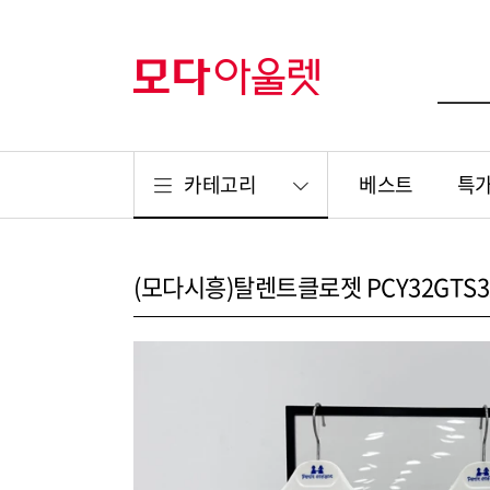
카테고리
베스트
특
(모다시흥)탈렌트클로젯 PCY32GTS