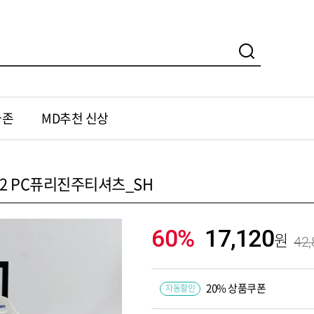
가존
MD추천 신상
32 PC퓨리진주티셔츠_SH
60%
17,120
42,
20% 상품쿠폰
자동할인