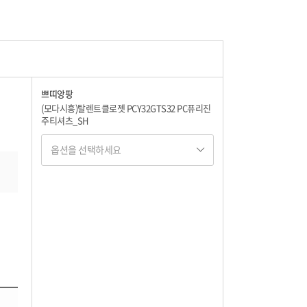
쁘띠앙팡
(모다시흥)탈렌트클로젯 PCY32GTS32 PC퓨리진
주티셔츠_SH
옵션을 선택하세요
옵션명 1
옵션 001.퍼플 110
17,120
옵션 002.퍼플 120
17,120