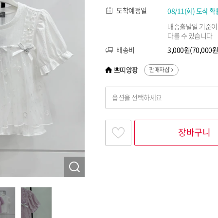
도착예정일
08/11(화) 도착 확
배송출발일 기준이
다를 수 있습니다
배송비
3,000원(70,00
쁘띠앙팡
판매자샵
옵션을 선택하세요
찾고싶은 옵션명을 입력해 주세요
장바구니
옵션명 1
옵션 001.퍼플 110
옵션 002.퍼플 120