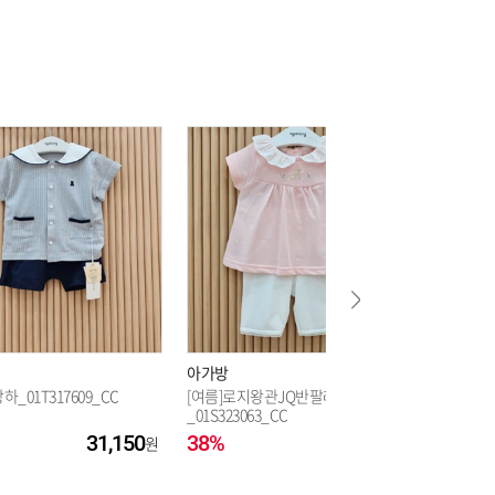
36,760
36,760
36,760
아가방
아가방
_01T317609_CC
[여름]로지왕관JQ반팔레깅스상하
[가을]로
_01S323063_CC
3002_CC
31,150
38%
30,530
55%