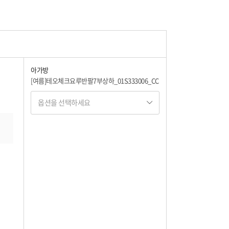
아가방
[여름]테오체크요루반팔7부상하_01S333006_CC
옵션을 선택하세요
옵션명 1
옵션 001.네이비 100
36,760
옵션 002.네이비 110
36,760