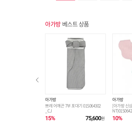
아가방
베스트 상품
아가방
아가방
쁘레 어깨끈 7부 포대기 01S064302
[아가방 신상
_CJ
NT)01S0642
15%
75,600
10%