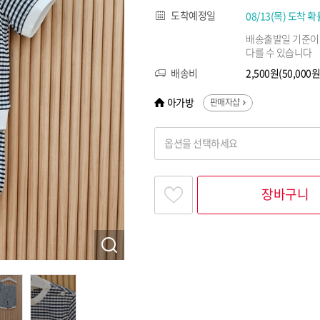
도착예정일
08/13(목) 도착 확
배송출발일 기준이
다를 수 있습니다
배송비
2,500원(50,00
아가방
판매자샵
옵션을 선택하세요
찾고싶은 옵션명을 입력해 주세요
장바구니
옵션명 1
옵션 001.네이비 100
옵션 002.네이비 110