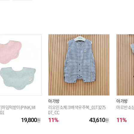
옵션 003.네이비 120
옵션 004.네이비 90
아가방
아가방
]하밍턱받이(PINK,MI
리오민소체크배색우주복_01T3275
마르반소상하
01
07_CC
19,800
11%
43,610
11%