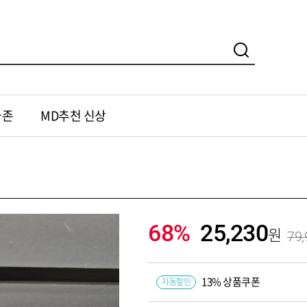
가존
MD추천 신상
68%
25,230
79,
13% 상품쿠폰
자동할인