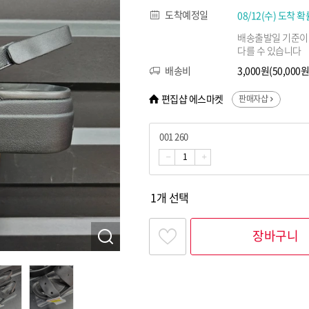
도착예정일
08/12(수) 도착 확
배송출발일 기준이
다를 수 있습니다
배송비
3,000원(50,00
편집샵 에스마켓
판매자샵
001 260
1개 선택
장바구니