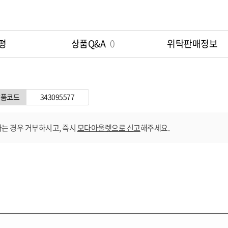
평
상품Q&A
0
위탁판매정보
상품코드
343095577
는 경우 거부하시고, 즉시
모다아울렛으로 신고
해주세요.