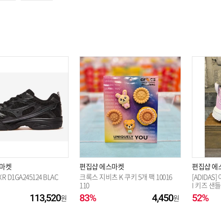
스마켓
편집샵 에스마켓
편집샵 에
R D1GA245124 BLAC
크록스 지비츠 K 쿠키 5개 팩 10016
[ADIDAS
110
I 키즈 샌들 
113,520
83%
4,450
52%