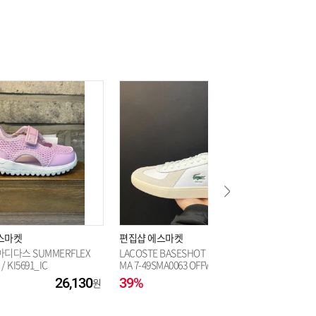
스마켓
편집샵 에스마켓
편집샵 
] 아디다스 SUMMERFLEX
LACOSTE BASESHOT PRO 125 3 S
EXR 레이
/ KI5691_IC
MA 7-49SMA0063 OFFWHT
P
26,130
39%
90,750
38%