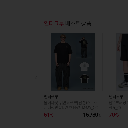
인터크루
베스트 상품
인터크루
인터크루
올어바웃뉴[인터크루] 남성)스트릿
남)4부러닝스
레터링반팔티셔츠 NA2TM32A_CC
ADY_CC
61%
15,730
70%