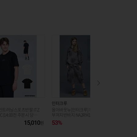
인터크루
인터크루
인트러닝스포츠반팔 ITZ
올어바웃뉴[인터크루] 유니)더티7
여성) 투턱
CC(14:00전 주문시 당일
부져지반바지 NA2RM11A_CC
L51AWH
공휴일제외)
15,010
53%
37,850
55%