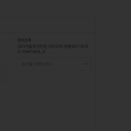
인터크루
[모다아울렛 인천점/ 인터크루] 여)벨로아기모후
드 ITW4TH53A_IC
옵션을 선택하세요
옵션명 1