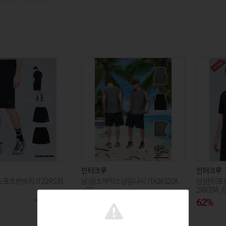
인터크루
인터크루
포츠반바지 ITZ2RS33
남성)소재믹스냉감나시 ITA2XS22A
남)센터포
_CC
2XR33A_
발송 주말
11,850
62%
15,010
62%