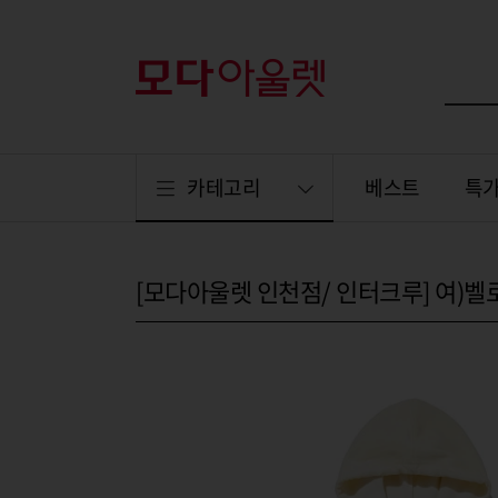
카테고리
베스트
특
[모다아울렛 인천점/ 인터크루] 여)벨로