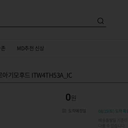
가존
MD추천 신상
아기모후드 ITW4TH53A_IC
0
도착예정일
08/15(토) 도착 확
배송출발일 기준이
다를 수 있습니다