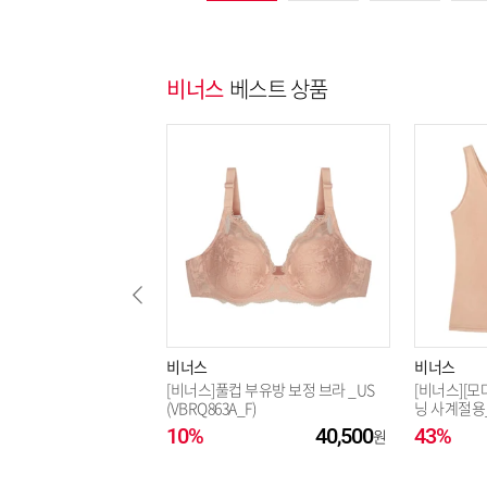
비너스
베스트 상품
비너스
비너스
[비너스]풀컵 부유방 보정 브라 _US
[비너스][모
(VBRQ863A_F)
닝 사계절용_U
10%
40,500
43%