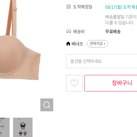
도착예정일
08/17(월) 도착 확
배송출발일 기준이
다를 수 있습니다
배송비
무료배송
비너스
판매자샵
옵션을 선택하세요
찾고싶은 옵션명을 입력해 주세요
장바구니
옵션명 1
옵션 001.블렉 70A
옵션 002.블렉 70B