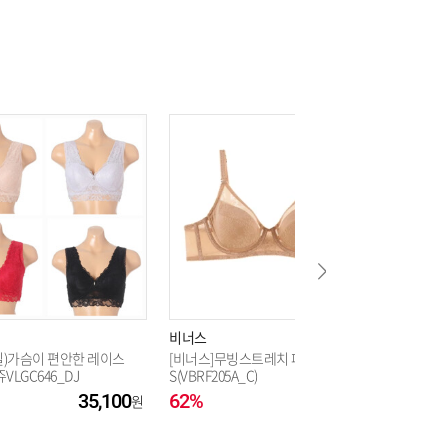
53,100
54,900
53,100
53,100
54,900
비너스
비너스
53,100
)가슴이 편안한 레이스
[비너스]무빙스트레치 패드브라_U
파스텔 노
VLGC646_DJ
S(VBRF205A_C)
B컵(VBR
35,100
62%
18,000
10%
54,900