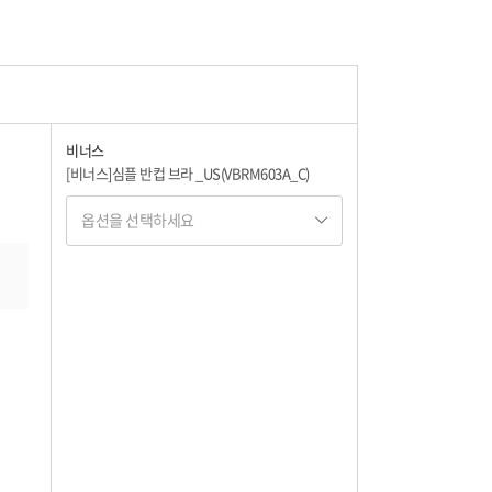
53,100
53,100
비너스
[비너스]심플 반컵 브라 _US(VBRM603A_C)
53,100
옵션을 선택하세요
옵션명 1
53,100
옵션 001.블렉 70A
53,100
54,900
옵션 002.블렉 70B
53,100
53,100