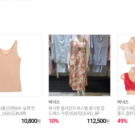
옵션 003.블렉 70C
옵션 004.블렉 75A
옵션 005.블렉 75B
옵션 006.블렉 75C
옵션 007.블렉 80A
비너스
비너스
다울산]면60수 실켓 런
화사한 컬러감의 파스텔 꽃나염 컵
균일가세일
S(VLG3414R)
드레스 가운[VGN7023]-RD_BP
몰드 컵란쥬
10,800
10%
옵션 008.블렉 80C
112,500
49%