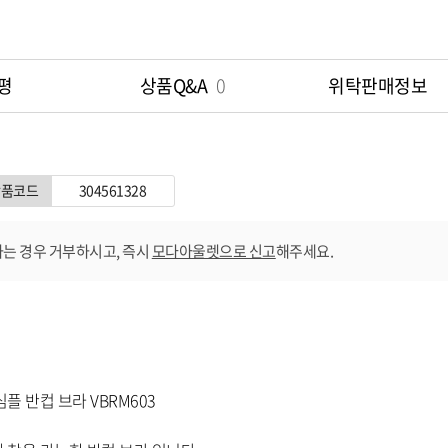
옵션 009.블렉 85A
평
상품Q&A
0
위탁판매정보
옵션 010.블렉 85B
옵션 011.스킨 70A
상품코드
304561328
옵션 012.스킨 70B
는 경우 거부하시고, 즉시
모다아울렛으로 신고
해주세요.
옵션 013.스킨 70C
옵션 014.스킨 75A
옵션 015.스킨 75B