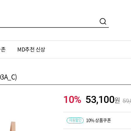
가존
MD추천 신상
3A_C)
10%
53,100
59,
10% 상품쿠폰
자동할인