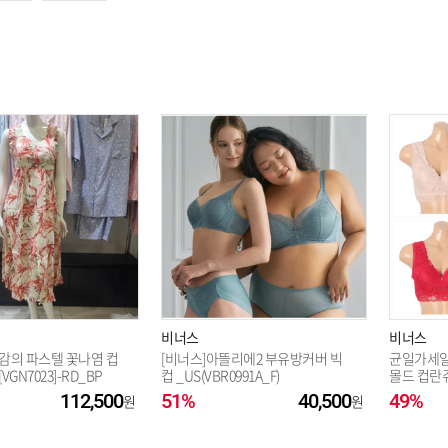
옵션 003.레드 80E
옵션 004.레드 85B
옵션 005.레드 85C
옵션 006.레드 85D
옵션 007.레드 85E
비너스
비너스
감의 파스텔 꽃나염 컵
[비너스]아뜰리에2 부유방커버 빅
균일가세일
GN7023]-RD_BP
컵 _US(VBR0991A_F)
몰드 컵란쥬
112,500
51%
40,500
49%
옵션 008.레드 90A