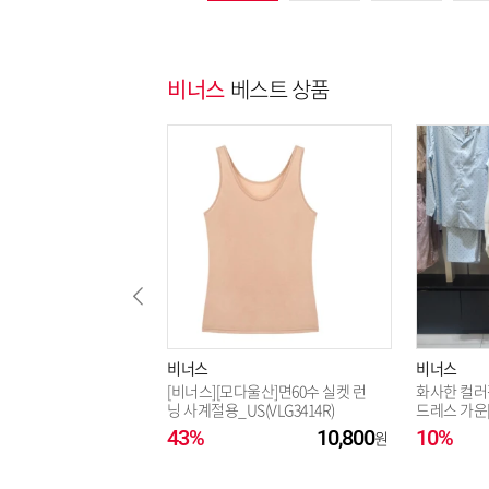
비너스
베스트 상품
비너스
비너스
[비너스][모다울산]면60수 실켓 런
화사한 컬러
닝 사계절용_US(VLG3414R)
드레스 가운[V
43%
10,800
10%