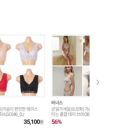
42,300
42,300
40,500
40,500
42,300
비너스
비너스
)가슴이 편안한 레이스
균일가세일)오르화) 가슴이작아보
42,300
파스텔 노
VLGC646_DJ
이는 홑겹 데미 브라OBR7859B,C,
B컵(VBR
컵_DJ
35,100
56%
58,500
10%
40,500