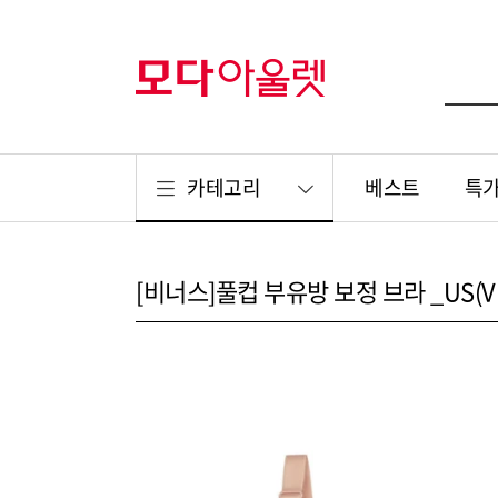
카테고리
베스트
특
[비너스]풀컵 부유방 보정 브라 _US(VB