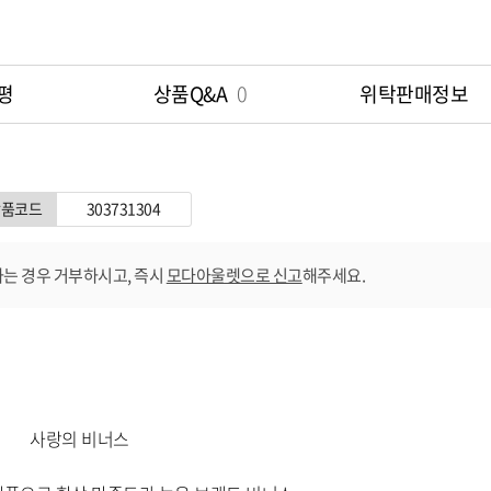
옵션 009.레드 90B
평
상품Q&A
0
위탁판매정보
옵션 010.레드 90D
옵션 011.블랙 75E
상품코드
303731304
옵션 012.블랙 80B
는 경우 거부하시고, 즉시
모다아울렛으로 신고
해주세요.
옵션 013.블랙 80C
옵션 014.블랙 80D