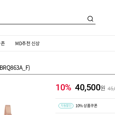
가존
MD추천 신상
RQ863A_F)
10%
40,500
45,
10% 상품쿠폰
자동할인