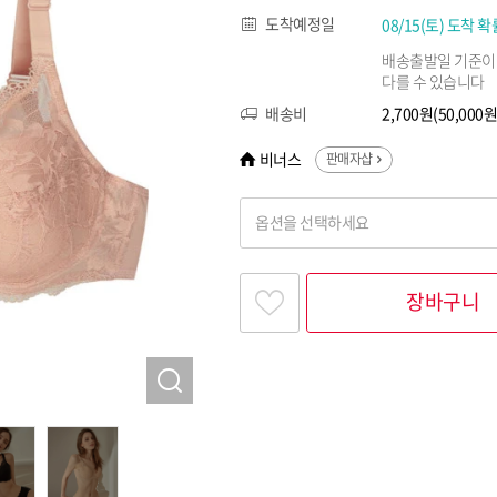
도착예정일
08/15(토) 도착 확
배송출발일 기준이
다를 수 있습니다
배송비
2,700원(50,00
비너스
판매자샵
옵션을 선택하세요
찾고싶은 옵션명을 입력해 주세요
장바구니
옵션명 1
옵션 001.레드 75E
옵션 002.레드 80D