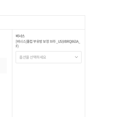
40,500
42,300
비너스
[비너스]풀컵 부유방 보정 브라 _US(VBRQ863A_
F)
42,300
옵션을 선택하세요
옵션명 1
40,500
옵션 001.레드 75E
40,500
42,300
옵션 002.레드 80D
42,300
42,300