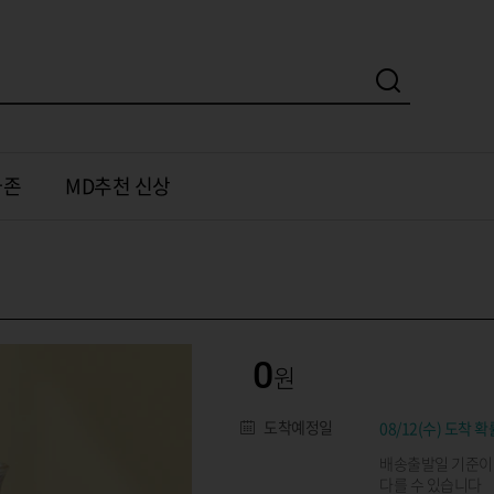
가존
MD추천 신상
0
도착예정일
08/12(수) 도착 확
배송출발일 기준이
다를 수 있습니다