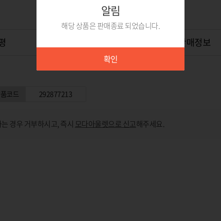
알림
해당 상품은 판매종료 되었습니다.
평
상품Q&A
0
위탁판매정보
확인
상품코드
292877213
는 경우 거부하시고, 즉시
모다아울렛으로 신고
해주세요.