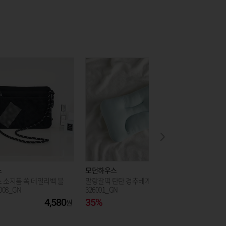
스
모던하우스
모던하우
 소지품 쏙 데일리백 블
말랑찰떡 탄탄 경추베개 35x55 FP1
스웰 알
008_GN
326001_GN
베개 경추형
4,580
35%
19,310
22%