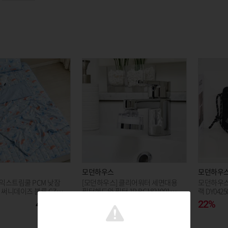
모던하우스
모던하우
 익스트림쿨 PCM 낮잠
[모던하우스] 클리어워터 세면대용
모던하우스
0 써니데이즈 블루 CZ02
필터헤드와 필터 1P BG1821001_G
랙 DY0425
N
44,530
3%
16,400
22%