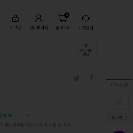
0
로그인
마이페이지
장바구니
고객센터
지점/매장
안내
최근본상품
률
90 %
더보기
며, 배송확률에 따른 배송일과 실제 배송일은