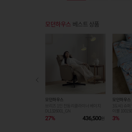
모던하우스
베스트 상품
모던하우스
모던하우스
브리즈 1인 전동리클라이너 베이지
3도씨) 슈퍼
DL1326001_GN
이불 10015
26025_GN
27%
436,500
3%