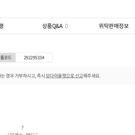
옵션 009.블랙 235
평
상품Q&A
0
위탁판매정보
옵션 010.블랙 240
옵션 011.블랙 245
상품코드
292295334
옵션 012.블랙 250
는 경우 거부하시고, 즉시
모다아울렛으로 신고
해주세요.
옵션 013.아이보리 225
옵션 014.아이보리 230
옵션 015.아이보리 235