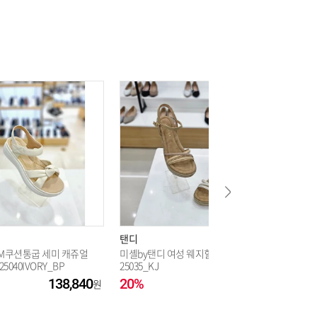
150,400
150,400
150,400
150,400
150,400
탠디
탠디
150,400
CM쿠션통굽 세미 캐쥬얼
미셸by탠디 여성 웨지힐 샌들 WPX
남성 컴포
040IVORY_BP
25035_KJ
Y26033
138,840
20%
142,400
20%
150,400