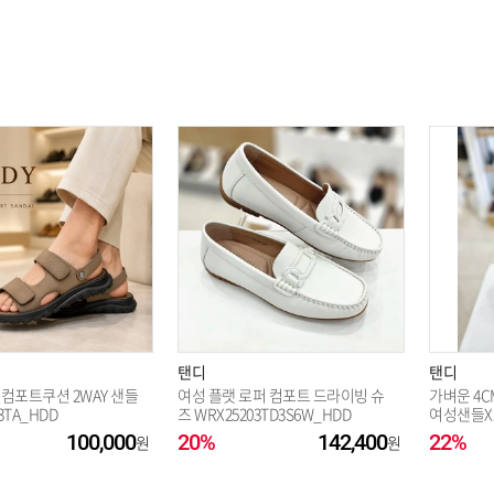
옵션 003.베이지 235
옵션 004.베이지 240
옵션 005.베이지 245
옵션 006.베이지 250
옵션 007.블랙 225
탠디
탠디
 컴포트쿠션 2WAY 샌들
여성 플랫 로퍼 컴포트 드라이빙 슈
가벼운 4
3TA_HDD
즈 WRX25203TD3S6W_HDD
여성샌들X25
100,000
20%
옵션 008.블랙 230
142,400
22%