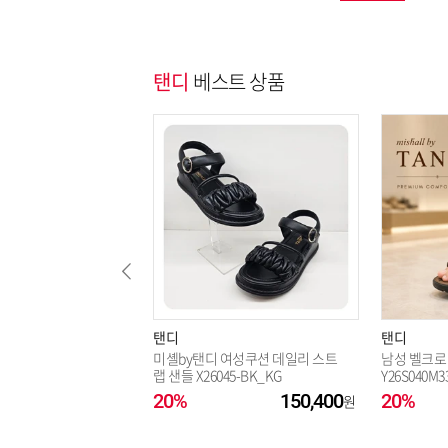
탠디
베스트 상품
탠디
탠디
미셸by탠디 여성쿠션 데일리 스트
남성 벨크로
랩 샌들 X26045-BK_KG
Y26S040M3
20%
150,400
20%