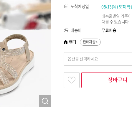
도착예정일
08/13(목) 도착 확
배송출발일 기준이
다를 수 있습니다
배송비
무료배송
탠디
판매자샵
옵션을 선택하세요
찾고싶은 옵션명을 입력해 주세요
장바구니
옵션명 1
옵션 001.베이지 225
옵션 002.베이지 230