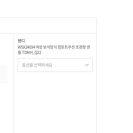
150,400
150,400
탠디
WSX24034 여성 보석장식 컴포트쿠션 초경량 샌
들 TDMH_Q22
150,400
옵션을 선택하세요
옵션명 1
150,400
옵션 001.베이지 225
150,400
150,400
옵션 002.베이지 230
150,400
150,400