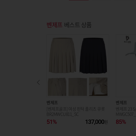
벤제프
베스트 상품
벤제프
벤제프
[벤제프골프] 여성 핀턱 플리츠 큐롯
벤제프 23 S
BR2MWCU811_SC
MWGC507_
51%
137,000
85%