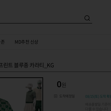
가존
MD추천 신상
프린트 블루종 카라티_KG
0
도착예정일
08/15(토) 도착 확
배송출발일 기준이
다를 수 있습니다