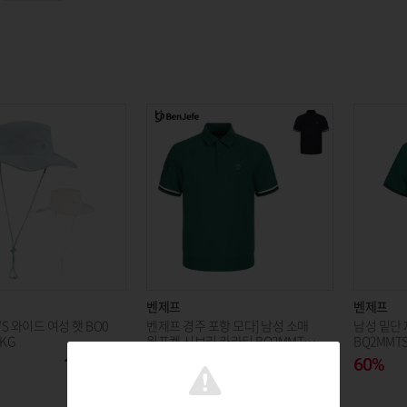
벤제프
벤제프
/S 와이드 여성 햇 BO0
벤제프 경주 포항 모다] 남성 소매
남성 밑단
KG
원포켓 시보리 카라티 BQ2MMTS3
BQ2MMTS
82_KJ
15,000
50%
105,000
60%