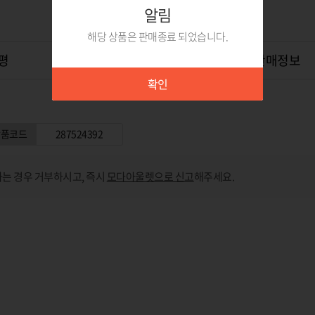
알림
해당 상품은 판매종료 되었습니다.
평
상품Q&A
0
위탁판매정보
확인
상품코드
287524392
는 경우 거부하시고, 즉시
모다아울렛으로 신고
해주세요.