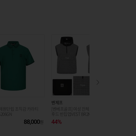
벤제프
벤제프
 제원단립 조직감 카라티
[벤베프골프] 여성 잔체크 포켓장식
[벤제프골
206GN
후드 반집업VEST BR2MWTV714_
큐롯 BR2
SC
88,000
44%
162,000
44%