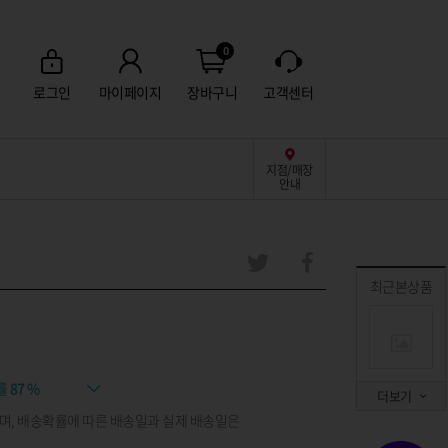
0
로그인
마이페이지
장바구니
고객센터
지점/매장
안내
최근본상품
률
87 %
더보기
며, 배송확률에 따른 배송일과 실제 배송일은