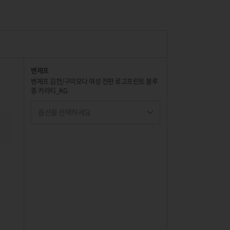
벤제프
벤제프 김천/구미모다 여성 전판 로고프린트 블루
종 카라티_KG
옵션을 선택하세요
옵션명 1