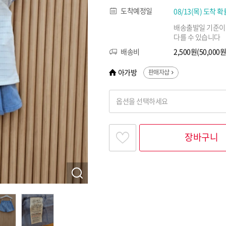
도착예정일
08/13(목) 도착 확
배송출발일 기준이
다를 수 있습니다
배송비
2,500원(50,00
아가방
판매자샵
옵션을 선택하세요
찾고싶은 옵션명을 입력해 주세요
장바구니
옵션명 1
옵션 001.블루 100
옵션 002.블루 110