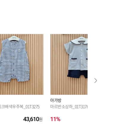
19,580
19,580
19,580
아가방
아가방
크배색우주복_01T3275
마르반소상하_01T317609_CC
[여름]
_01S323
43,610
11%
31,150
38%