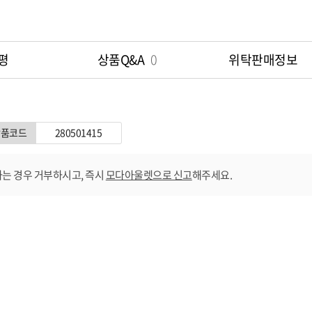
평
상품Q&A
0
위탁판매정보
상품코드
280501415
는 경우 거부하시고, 즉시
모다아울렛으로 신고
해주세요.