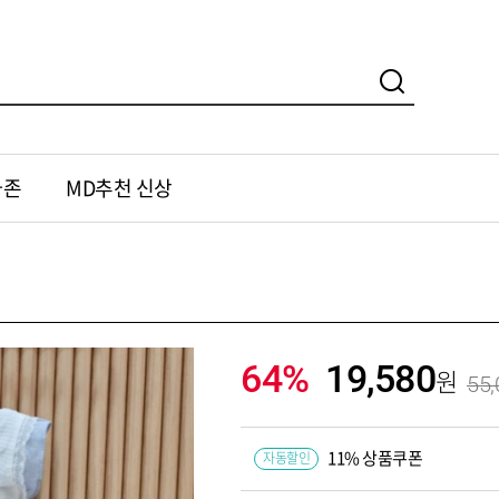
가존
MD추천 신상
64%
19,580
55,
11% 상품쿠폰
자동할인