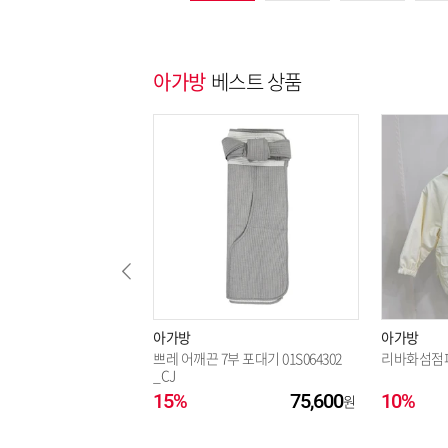
아가방
베스트 상품
아가방
아가방
쁘레 어깨끈 7부 포대기 01S064302
리바화섬점
_CJ
15%
75,600
10%