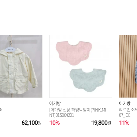
옵션 003.블루 80
옵션 004.블루 90
아가방
아가방
퍼
[아가방 신상]하밍턱받이(PINK,MI
리오민소체
NT)01S064201
07_CC
62,100
10%
19,800
11%