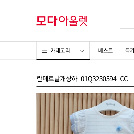
카테고리
베스트
특
란메르날개상하_01Q3230594_CC