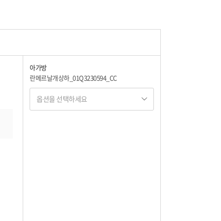
아가방
란메르날개상하_01Q3230594_CC
옵션을 선택하세요
옵션명 1
옵션 001.블루 100
19,580
옵션 002.블루 110
19,580