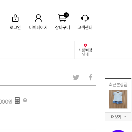
0
로그인
마이페이지
장바구니
고객센터
지점/매장
안내
최근본상품
000
더보기