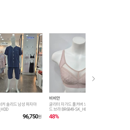
21,750
21,750
21,750
21,750
21,750
비비안
비비안
서커 솔리드 남성 파자마
글리터 자가드 풀커버 노와이어 몰
실리콘 흡
_HDD
드 브라 BR6849-SK_HDD
490_HD
96,750
48%
44,250
25%