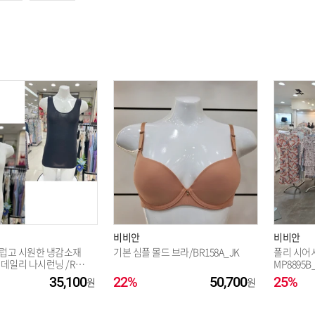
옵션 003.BG 95
옵션 004.BK 100
옵션 005.BK 90
옵션 006.BK 95
비비안
비비안
럽고 시원한 냉감소재
기본 심플 몰드 브라/BR158A_JK
폴리 시어
데일리 나시런닝 /RU7
MP8895B
35,100
22%
50,700
25%