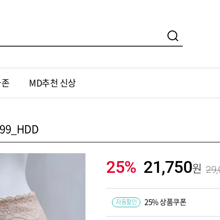
가존
MD추천 신상
99_HDD
25%
21,750
29,
25% 상품쿠폰
자동할인