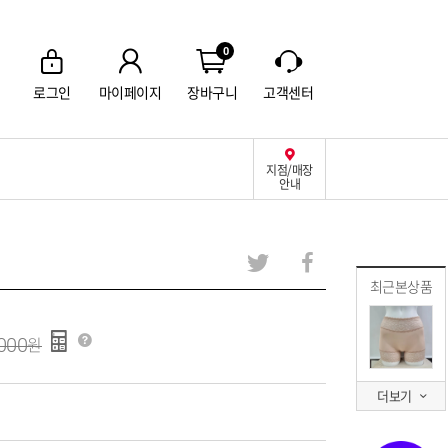
0
로그인
마이페이지
장바구니
고객센터
지점/매장
안내
최근본상품
000
더보기