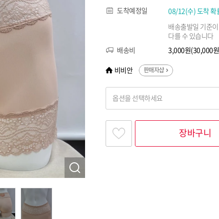
도착예정일
08/12(수) 도착 확
배송출발일 기준이
다를 수 있습니다
배송비
3,000원(30,00
비비안
판매자샵
옵션을 선택하세요
찾고싶은 옵션명을 입력해 주세요
장바구니
옵션명 1
옵션 001.BG 100
옵션 002.BG 90