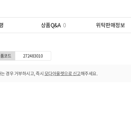
평
상품Q&A
0
위탁판매정보
상품코드
272483010
는 경우 거부하시고, 즉시
모다아울렛으로 신고
해주세요.