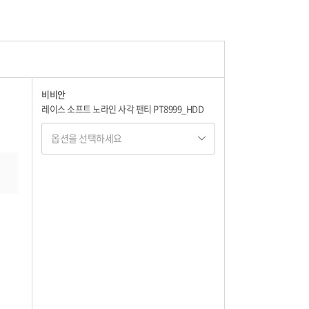
비비안
레이스 소프트 노라인 사각 팬티 PT8999_HDD
옵션을 선택하세요
옵션명 1
옵션 001.BG 100
21,750
옵션 002.BG 90
21,750