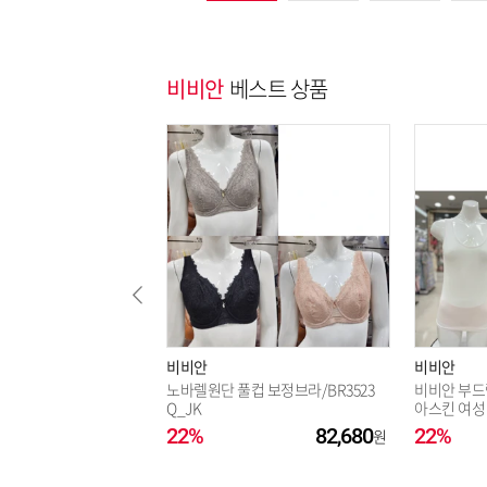
비비안
베스트 상품
비비안
비비안
노바렐원단 풀컵 보정브라/BR3523
비비안 부드
Q_JK
아스킨 여성 
221_JK
22%
82,680
22%