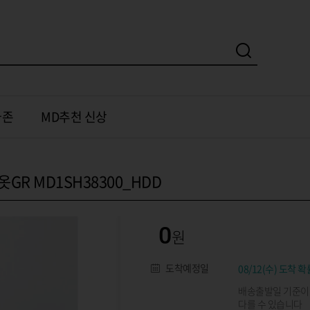
가존
MD추천 신상
R MD1SH38300_HDD
0
도착예정일
08/12(수) 도착 확
배송출발일 기준이
다를 수 있습니다