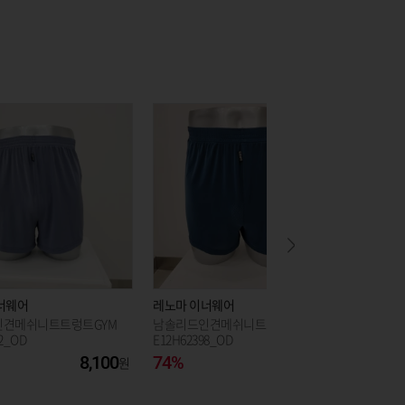
너웨어
레노마 이너웨어
레노마 
견메쉬니트트렁트GYM
남솔리드인견메쉬니트트렁트BGM
로라애슐
2_OD
E12H62398_OD
에코백
8,100
74%
8,100
30%