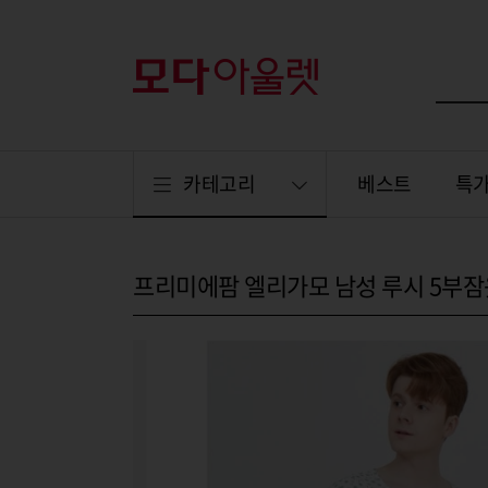
카테고리
베스트
특
프리미에팜 엘리가모 남성 루시 5부잠옷G