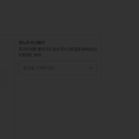
레노마 이너웨어
프리미에팜 엘리가모 남성 루시 5부잠옷GR MD1S
H38300_HDD
옵션을 선택하세요
옵션명 1