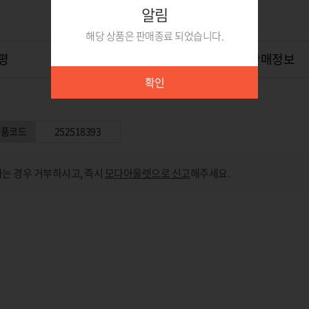
알림
해당 상품은 판매종료 되었습니다.
평
상품Q&A
0
위탁판매정보
확인
상품코드
252518393
는 경우 거부하시고, 즉시
모다아울렛으로 신고
해주세요.