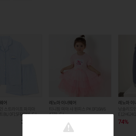
너웨어
레노마 이너웨어
레노마 이
인 스트라이프 파자마
티니핑 여아 샤 원피스 PK 0F16W6
남솔리드인
U 0F1SF64344_CJ
4278_CJ
E12H6240
35,550
54%
31,500
74%