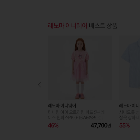
레노마 이너웨어
베스트 상품
레노마 이너웨어
레노마 이
티니핑 여아 오로라핑 퍼프 5부 레
시나모롤 성
이스 원피스PK 0F16W64589_CJ
잠옷 상하세트B
46%
47,700
55%