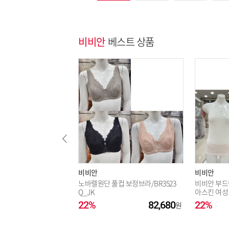
비비안
베스트 상품
비비안
비비안
노바렐원단 풀컵 보정브라/BR3523
비비안 부드
Q_JK
아스킨 여성 
221_JK
22%
82,680
22%