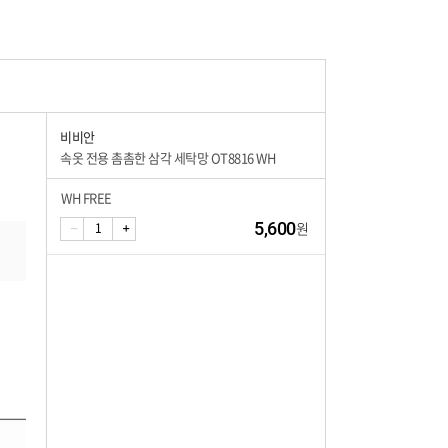
비비안
속옷 전용 촘촘한 삼각 세탁망 OT8816 WH
WH FREE
5,600