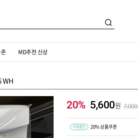
가존
MD추천 신상
6 WH
20%
5,600
7,000
20% 상품쿠폰
자동할인