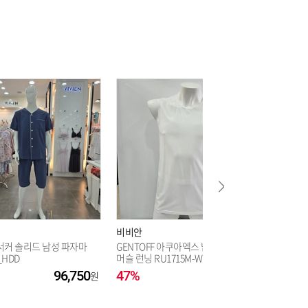
비비안
비비안
서커 솔리드 남성 파자마
GENTOFF 아쿠아엑스 남성 기능성
글리터 
_HDD
머슬 런닝 RU1715M-WH_HDD
드 브라 B
96,750
47%
24,000
48%