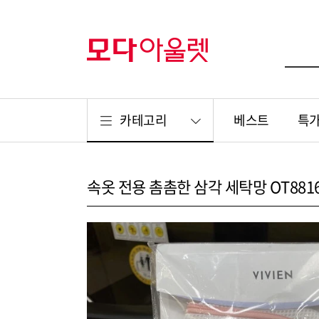
카테고리
베스트
특
속옷 전용 촘촘한 삼각 세탁망 OT881