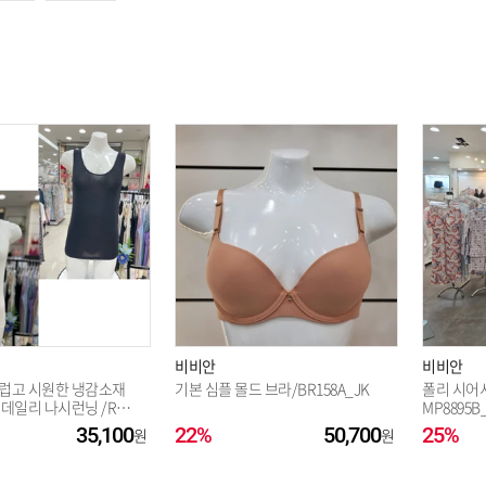
비비안
비비안
럽고 시원한 냉감소재
기본 심플 몰드 브라/BR158A_JK
폴리 시어
데일리 나시런닝 /RU7
MP8895B
35,100
22%
50,700
25%