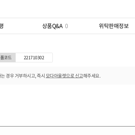
평
상품Q&A
0
위탁판매정보
상품코드
221710302
는 경우 거부하시고, 즉시
모다아울렛으로 신고
해주세요.