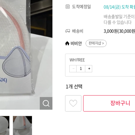
도착예정일
08/14(금) 도착 확
배송출발일 기준이
다를 수 있습니다
배송비
3,000원(30,00
비비안
판매자샵
WH FREE
1개 선택
장바구니