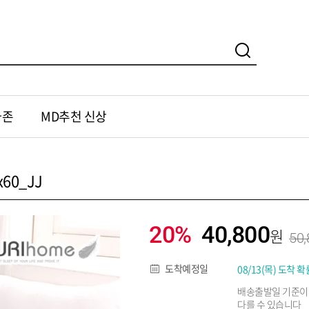
가존
MD추천 신상
60_JJ
20%
40,800
50,
도착예정일
08/13(목) 도착 확
배송출발일 기준이
다를 수 있습니다