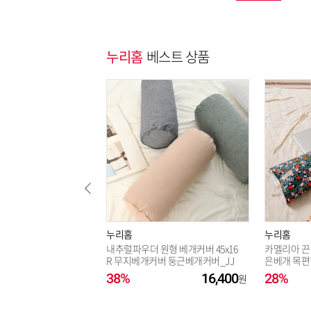
누리홈
베스트 상품
누리홈
누리홈
내추럴파우더 원형 베개커버 45x16
카멜리아 끈
R 무지베개커버 둥근베개커버_JJ
은베개 목편
38%
16,400
28%