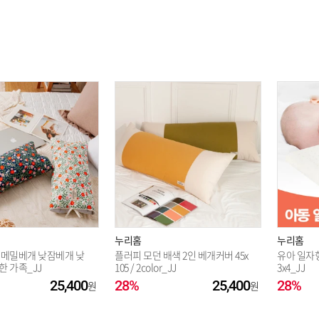
누리홈
누리홈
 메밀베개 낮잠베개 낮
플러피 모던 배색 2인 베개커버 45x
유아 일자형
한 가족_JJ
105 / 2color_JJ
3x4_JJ
25,400
28%
25,400
28%