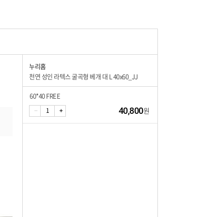
누리홈
천연 성인 라텍스 굴곡형 베개 대 L 40x60_JJ
60*40 FREE
40,800