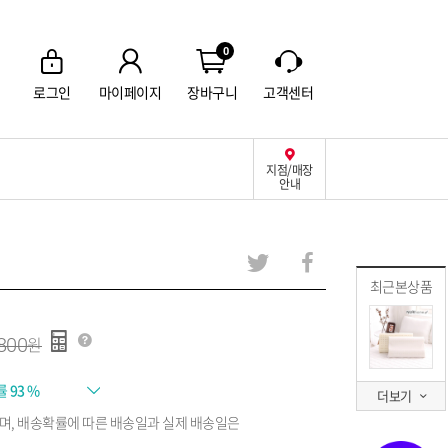
0
로그인
마이페이지
장바구니
고객센터
지점/매장
안내
최근본상품
800
률
93 %
더보기
며, 배송확률에 따른 배송일과 실제 배송일은