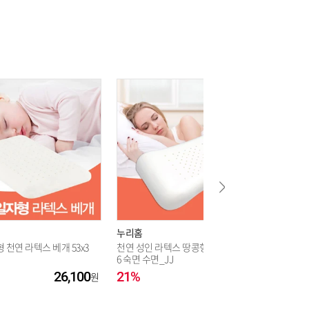
누리홈
누리홈
 천연 라텍스 베개 53x3
천연 성인 라텍스 땅콩형 베개 38x5
천연 성인
6 숙면 수면_JJ
30x50_J
26,100
21%
37,700
26%