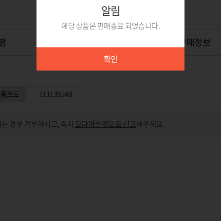
알림
해당 상품은 판매종료 되었습니다.
평
상품Q&A
0
위탁판매정보
확인
상품코드
111138249
는 경우 거부하시고, 즉시
모다아울렛으로 신고
해주세요.