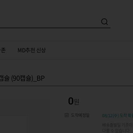
가존
MD추천 신상
슐 (90캡슐)_BP
0
도착예정일
08/12(수) 도착 확
배송출발일 기준이
다를 수 있습니다