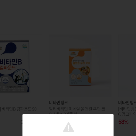
비타민뱅크
비타민뱅
 비타민B 컴파운드 90
멀티비타민 미네랄 올앤원 우먼 코
[비타민뱅
어 1박스 2개월분
C 망고파인
25,500
58%
20,400
58%