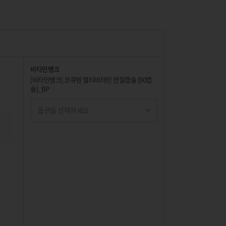
비타민뱅크
[비타민뱅크] 코큐텐 멀티비타민 연질캡슐 (90캡
슐)_BP
옵션을 선택하세요
옵션명 1