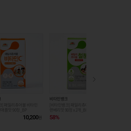
크
비타민뱅크
비타민뱅
크] 패밀리츄어블 비타민
[비타민뱅크] 패밀리츄어블 철분 크
[세노비스
애플맛 90정_BP
랜베리맛 90정 x 2개_BP
슐 x2팩_
10,200
58%
32,300
40%