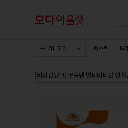
카테고리
베스트
특
[비타민뱅크] 코큐텐 멀티비타민 연질캡