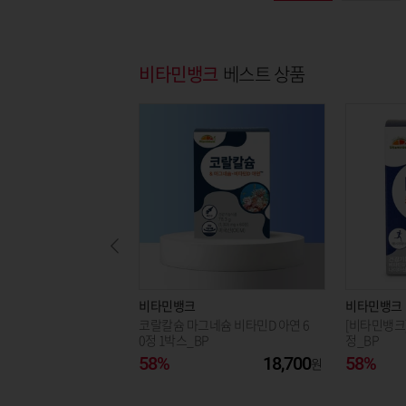
비타민뱅크
베스트 상품
비타민뱅크
비타민뱅크
코랄칼슘 마그네슘 비타민D 아연 6
[비타민뱅크]
0정 1박스_BP
정_BP
58%
18,700
58%