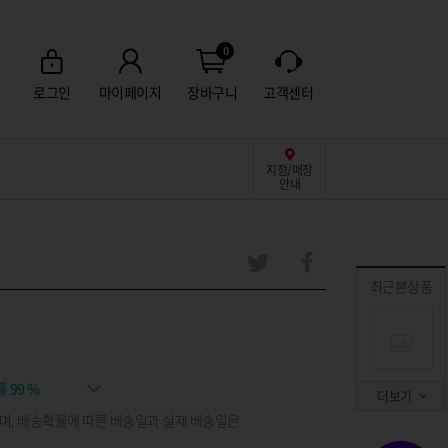
0
로그인
마이페이지
장바구니
고객센터
지점/매장
안내
최근본상품
률
99 %
더보기
며, 배송확률에 따른 배송일과 실제 배송일은