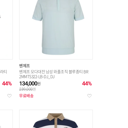
벤제프
카라티
벤제프 모다대전 남성 와플조직 블루종티 BR
2MMTS322-LB-DJ_DJ
44%
134,000
44%
239,000
무료배송