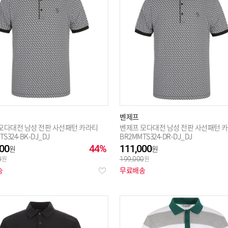
벤제프
모다대전 남성 전판 사선패턴 카라티
벤제프 모다대전 남성 전판 사선패턴 
S324-BK-DJ_DJ
BR2MMTS324-DR-DJ_DJ
00
44%
111,000
0
199,000
송
무료배송