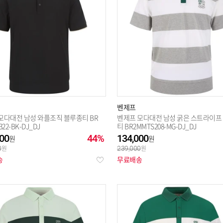
벤제프
모다대전 남성 와플조직 블루종티 BR
벤제프 모다대전 남성 굵은 스트라이프
22-BK-DJ_DJ
티 BR2MMTS208-MG-DJ_DJ
00
44%
134,000
0
239,000
송
무료배송