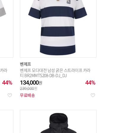
벤제프
 카라
벤제프 모다대전 남성 굵은 스트라이프 카라
티 BR2MMTS208-DB-DJ_DJ
44%
134,000
44%
239,000
무료배송