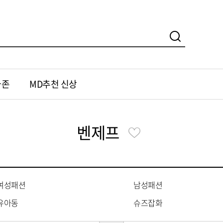
가존
MD추천 신상
벤제프
여성패션
남성패션
유아동
슈즈잡화