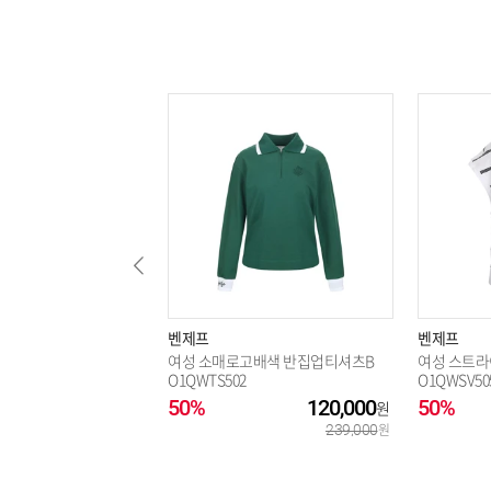
벤제프
벤제프
여성 소매로고배색 반집업티셔츠B
여성 스트라
O1QWTS502
O1QWSV50
50%
120,000
50%
239,000