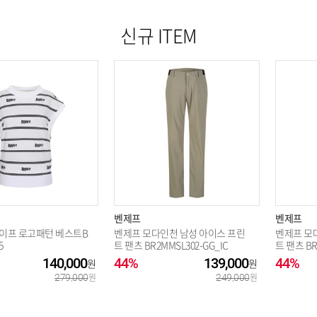
신규 ITEM
벤제프
벤제프
이프 로고패턴 베스트B
벤제프 모다인천 남성 아이스 프린
벤제프 모
5
트 팬츠 BR2MMSL302-GG_IC
트 팬츠 BR
140,000
44%
139,000
44%
279,000
249,000