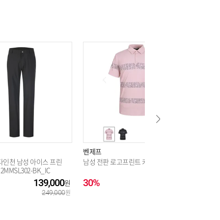
벤제프
벤제프
다인천 남성 아이스 프린
남성 전판 로고프린트 카라티셔츠
남성 소
2MMSL302-BK_IC
139,000
30%
125,000
44%
249,000
179,000