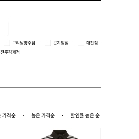
구리남양주점
곤지암점
대전점
전주김제점
 가격순
높은 가격순
할인율 높은 순