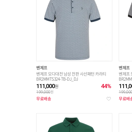
벤제프
벤제프
벤제프 모다대전 남성 전판 사선패턴 카라티
벤제프 
BR2MMTS324-TB-DJ_DJ
BR2MMT
111,000
44%
111,0
199,000
199,00
무료배송
무료배