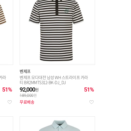
벤제프
 카라
벤제프 모다대전 남성 WH 스트라이프 카라
티 BR2MMTS312-BK-DJ_DJ
51%
92,000
51%
189,000
무료배송