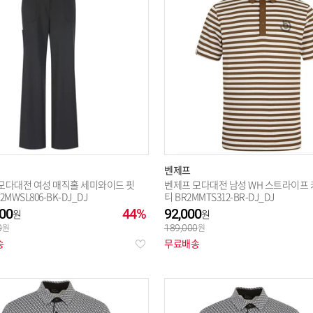
벤제프
모다대전 여성 매직홀 세미와이드 핏
벤제프 모다대전 남성 WH 스트라이프
2MWSL806-BK-DJ_DJ
티 BR2MMTS312-BR-DJ_DJ
00
44%
92,000
0
189,000
송
무료배송