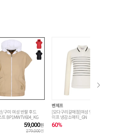
벤제프
벤제프
천/구미 여성 반팔 후드
[모다구리갈매점]여성 앞판 스트라
벤제프 경
트 BP1MWTV604_KG
이프 냉감소매티_GN
라이프 소
801_KJ
59,000
60%
80,000
70%
279,000
199,000