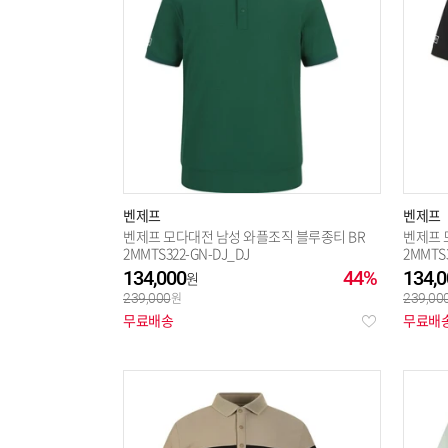
벤제프
벤제프
벤제프 모다대전 남성 와플조직 블루종티 BR
벤제프 
2MMTS322-GN-DJ_DJ
2MMTS3
134,000
44%
134,0
239,000
239,00
무료배송
무료배