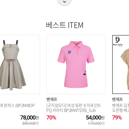
베스트 ITEM
벤제프
벤제프
 원피스 (BP2MWOP
[곤지암모다] 여성 등판 숫자포인트
벤제프 김
PQ 카라티 BP2MWTS701_GJA
오픈형 베스
78,000
70%
54,000
79%
389,000
179,000