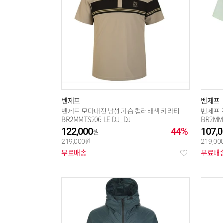
벤제프
벤제프
벤제프 모다대전 남성 가슴 컬러배색 카라티
벤제프 
BR2MMTS206-LE-DJ_DJ
BR2MMT
122,000
44%
107,0
219,000
219,00
무료배송
무료배