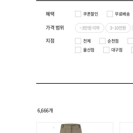
혜택
쿠폰할인
무료배송
가격 범위
~3만원 이하
3~10만원
지점
전체
순천점
울산점
대구점
6,666
개