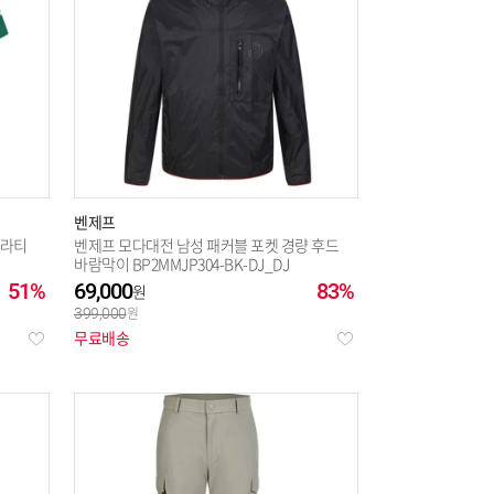
벤제프
카라티
벤제프 모다대전 남성 패커블 포켓 경량 후드
바람막이 BP2MMJP304-BK-DJ_DJ
51%
69,000
83%
399,000
무료배송