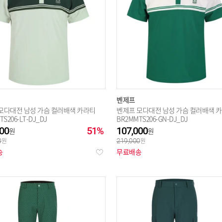
벤제프
모다대전 남성 가슴 컬러배색 카라티
벤제프 모다대전 남성 가슴 컬러배색 
S206-LT-DJ_DJ
BR2MMTS206-GN-DJ_DJ
00
51%
107,000
0
219,000
송
무료배송