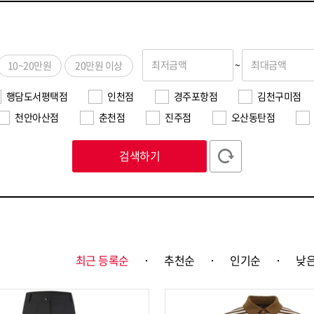
최저금액
~
최대금액
10~20만원
20만원 이상
행담도서평택점
인천점
경주포항점
김천구미점
천안아산점
춘천점
진주점
오산동탄점
검색하기
최근 등록순
추천순
인기순
낮은