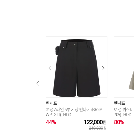
벤제프
벤제프
여성 A라인 5부 기장 반바지 (BR2M
여성 뷔스티에
WPT811)_HDD
705)_HDD
44%
122,000
80%
219,000