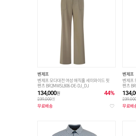
벤제프
벤제프
벤제프 모다대전 여성 매직홀 세미와이드 핏
벤제프 
팬츠 BR2MWSL806-DE-DJ_DJ
팬츠 BR
134,000
44%
134,0
239,000
239,00
무료배송
무료배