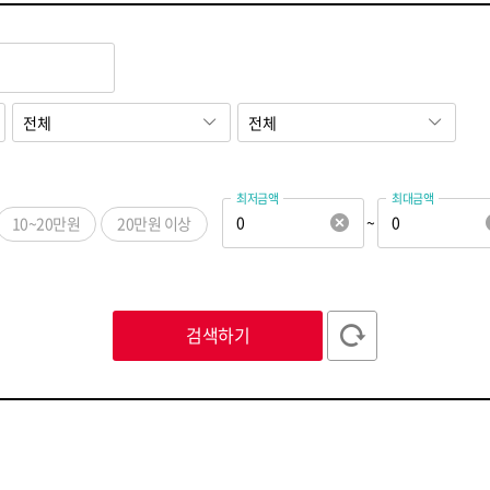
최저금액
최대금액
~
10~20만원
20만원 이상
ㅅ
ㅇ
ㅈ
ㅊ
ㅋ
ㅌ
ㅍ
ㅎ
ABC
123
검색하기