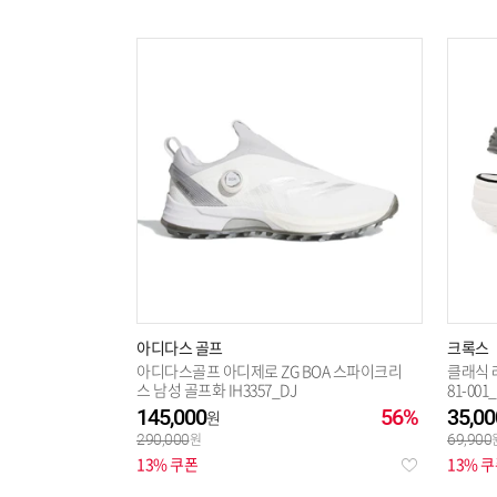
아디다스 골프
크록스
아디다스골프 아디제로 ZG BOA 스파이크리
클래식 
스 남성 골프화 IH3357_DJ
81-001
145,000
56%
35,00
290,000
69,900
13% 쿠폰
13% 