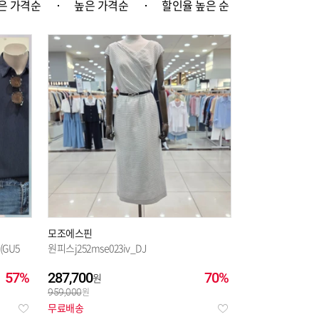
은 가격순
높은 가격순
할인율 높은 순
모조에스핀
GU5
원피스j252mse023iv_DJ
57%
287,700
70%
959,000
무료배송