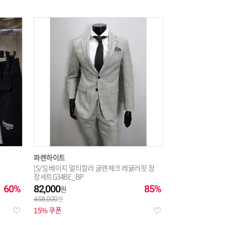
파렌하이트
[S/S] 베이지 멀티칼라 글렌체크 레귤러핏 정
장세트G34BE_BP
60%
82,000
85%
458,000
15% 쿠폰