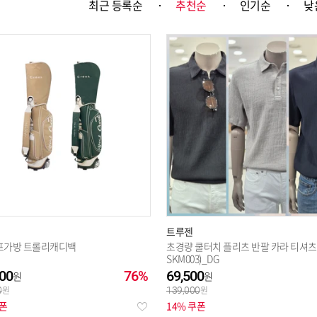
최근 등록순
추천순
인기순
낮
선택완료
트루젠
프가방 트롤리캐디백
초경량 쿨터치 플리츠 반팔 카라 티셔츠(
SKM003)_DG
00
76%
69,500
0
139,000
쿠폰
14% 쿠폰