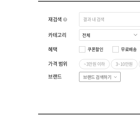
재검색
결과 내 검색
카테고리
혜택
쿠폰할인
무료배송
가격 범위
~3만원 이하
3~10만원
브랜드
브랜드 검색하기
전체
ㄱ
ㄴ
ㄷ
ㄹ
ㅁ
ㅂ