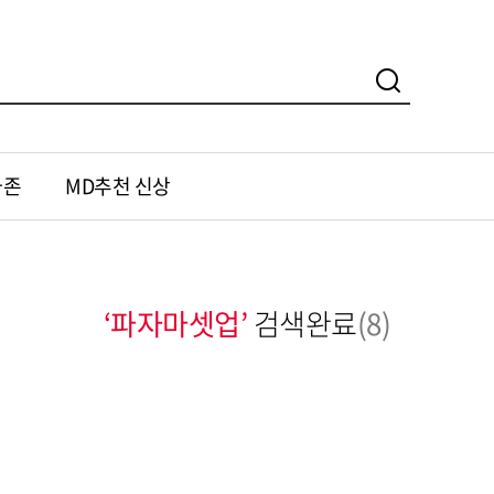
가존
MD추천 신상
‘파자마셋업’
검색완료
(8)