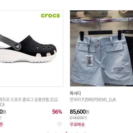
파사디
레트로 스포츠 클로그 공용샌들 2112
반바지 P25MSP591M1_GJA
_CA
0
56%
85,600
214,000
쿠폰
무료배송