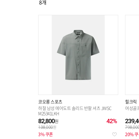
8
개
선택해제
코오롱 스포츠
힐크릭
하절 남성 에어도트 솔리드 반팔 셔츠 JWSC
여성골
M25341LKH
82,800
42%
239,4
138,000
798,00
3% 쿠폰
20% 