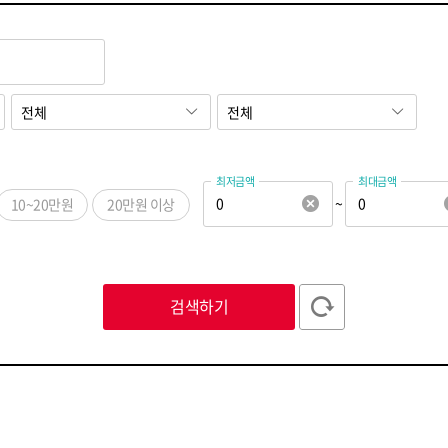
최저금액
최대금액
~
10~20만원
20만원 이상
ㅅ
ㅇ
ㅈ
ㅊ
ㅋ
ㅌ
ㅍ
ㅎ
ABC
123
검색하기