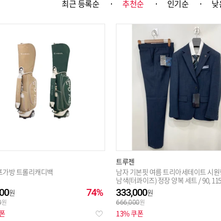
최근 등록순
추천순
인기순
낮
선택완료
트루젠
프가방 트롤리캐디백
남자 기본핏 여름 트리아세테이트 시원
남색(터콰이즈) 정장 양복 세트 / 90, 1
즈 예복 면접용 출
00
74%
333,000
0
666,000
쿠폰
13% 쿠폰