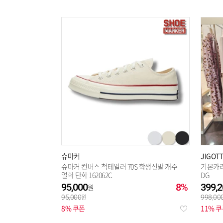
슈마커
JIGOTT
슈마커 컨버스 척테일러 70S 학생신발 캐주
기본카라
얼화 단화 162062C
DG
95,000
8%
399,2
95,000
998,00
8% 쿠폰
11% 