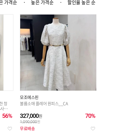
은 가격순
높은 가격순
할인율 높은 순
모조에스핀
한 청
볼륨소매 플레어 원피스__CA
15사이
56%
327,000
70%
1,090,000
무료배송