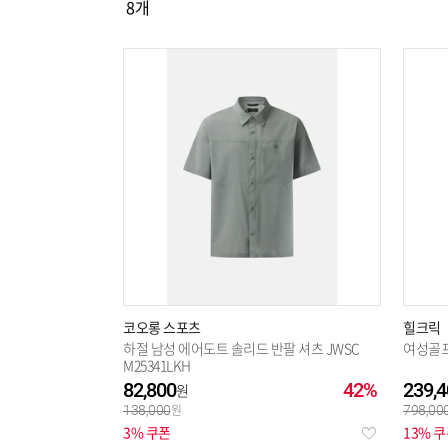
8
개
선택해제
코오롱 스포츠
힐크릭
하절 남성 에어도트 솔리드 반팔 셔츠 JWSC
여성골
M25341LKH
82,800
42%
239,4
138,000
798,00
3% 쿠폰
13% 