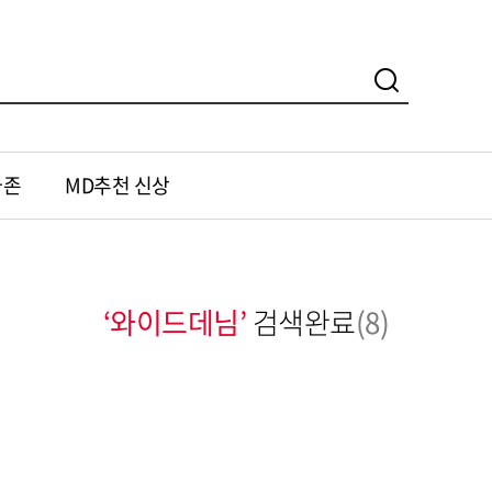
가존
MD추천 신상
‘와이드데님’
검색완료
(8)