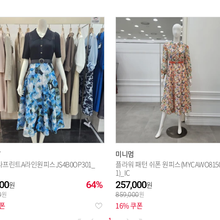
미니멈
프린트A라인원피스JS4B0OP301_
플라워 패턴 쉬폰 원피스(MYCAWO8150
1)_IC
00
64%
257,000
0
859,000
쿠폰
16% 쿠폰