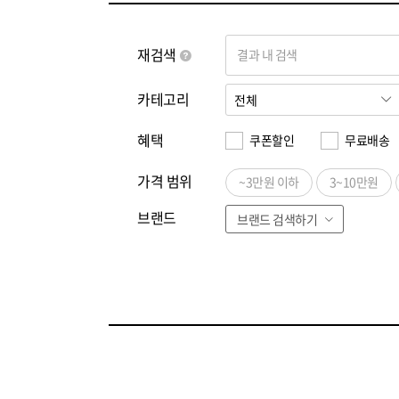
재검색
결과 내 검색
카테고리
혜택
쿠폰할인
무료배송
가격 범위
~3만원 이하
3~10만원
브랜드
브랜드 검색하기
전체
ㄱ
ㄴ
ㄷ
ㄹ
ㅁ
ㅂ