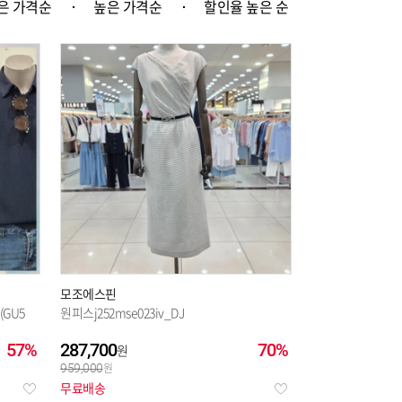
은 가격순
높은 가격순
할인율 높은 순
모조에스핀
GU5
원피스j252mse023iv_DJ
57%
287,700
70%
959,000
무료배송