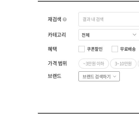
재검색
결과 내 검색
카테고리
혜택
쿠폰할인
무료배송
가격 범위
~3만원 이하
3~10만원
브랜드
브랜드 검색하기
전체
ㄱ
ㄴ
ㄷ
ㄹ
ㅁ
ㅂ