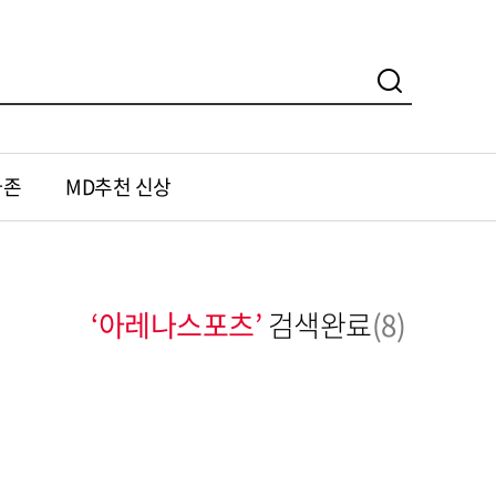
가존
MD추천 신상
‘아레나스포츠’
검색완료
(8)