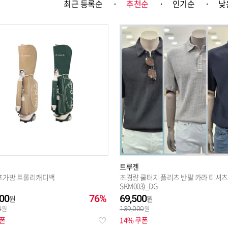
최근 등록순
추천순
인기순
낮
선택완료
트루젠
프가방 트롤리캐디백
초경량 쿨터치 플리츠 반팔 카라 티셔츠(
SKM003)_DG
00
76%
69,500
0
139,000
쿠폰
14% 쿠폰