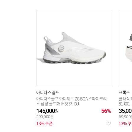
아디다스 골프
크록스
아디다스골프 아디제로 ZG BOA 스파이크리
클래식 
스 남성 골프화 IH3357_DJ
81-001
145,000
56%
35,00
290,000
69,900
13% 쿠폰
13% 