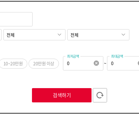
최저금액
최대금액
~
10~20만원
20만원 이상
ㅅ
ㅇ
ㅈ
ㅊ
ㅋ
ㅌ
ㅍ
ㅎ
ABC
123
검색하기