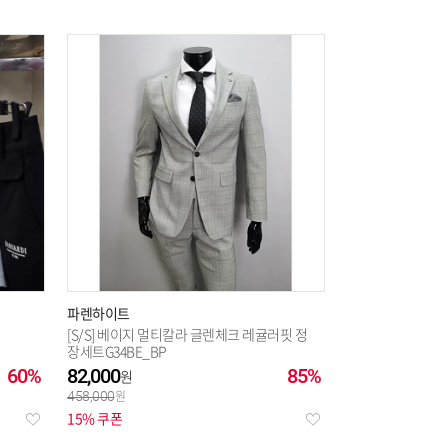
파렌하이트
[S/S] 베이지 멀티칼라 글렌체크 레귤러핏 정
장세트G34BE_BP
60%
82,000
85%
458,000
15% 쿠폰