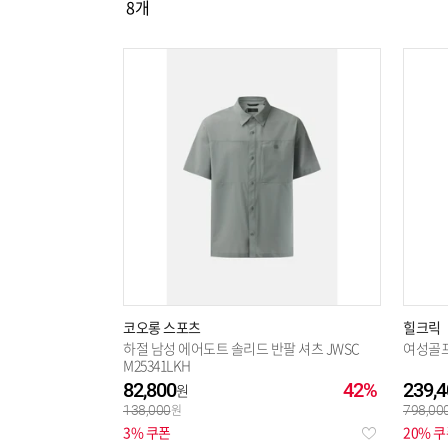
8
개
선택해제
코오롱 스포츠
힐크릭
하절 남성 에어도트 솔리드 반팔 셔츠 JWSC
여성골
M25341LKH
82,800
42%
239,4
138,000
798,00
3% 쿠폰
20% 