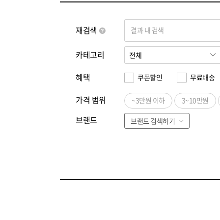
재검색
결과 내 검색
카테고리
혜택
쿠폰할인
무료배송
가격 범위
~3만원 이하
3~10만원
브랜드
브랜드 검색하기
전체
ㄱ
ㄴ
ㄷ
ㄹ
ㅁ
ㅂ