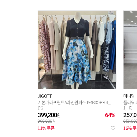
JIGOTT
미니멈
기본카라프린트A라인원피스JS4B0OP301_
플라워 패
DG
1)_IC
399,200
64%
257,0
998,000
859,00
11% 쿠폰
16% 