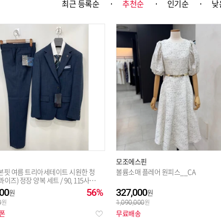
최근 등록순
추천순
인기순
낮
선택완료
모조에스핀
본핏 여름 트리아세테이트 시원한 청
볼륨소매 플레어 원피스__CA
이즈) 정장 양복 세트 / 90, 115사이
 면접용 출
00
56%
327,000
0
1,090,000
쿠폰
무료배송