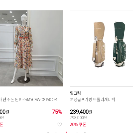
힐크릭
턴 쉬폰 원피스(MYCAWO8150 OR
여성골프가방 트롤리캐디백
00
75%
239,400
0
798,000
쿠폰
20% 쿠폰