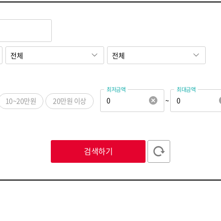
최저금액
최대금액
~
10~20만원
20만원 이상
ㅅ
ㅇ
ㅈ
ㅊ
ㅋ
ㅌ
ㅍ
ㅎ
ABC
123
검색하기