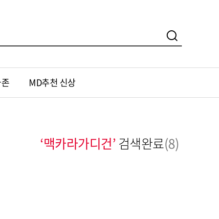
가존
MD추천 신상
‘맥카라가디건’
검색완료
(8)