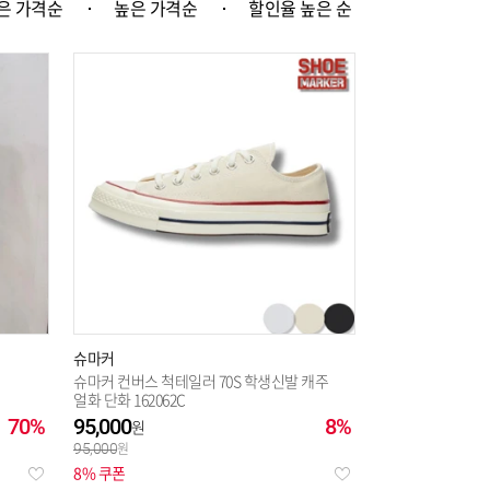
은 가격순
높은 가격순
할인율 높은 순
슈마커
슈마커 컨버스 척테일러 70S 학생신발 캐주
얼화 단화 162062C
70%
95,000
8%
95,000
8% 쿠폰