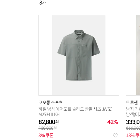
8
개
선택해제
코오롱 스포츠
트루젠
하절 남성 에어도트 솔리드 반팔 셔츠 JWSC
남자 기
M25341LKH
남색(터콰
즈 예복
82,800
42%
333,0
138,000
666,00
3% 쿠폰
13% 