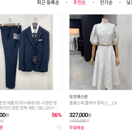
최근 등록순
추천순
인기순
낮
선택완료
모조에스핀
본핏 여름 트리아세테이트 시원한 청
볼륨소매 플레어 원피스__CA
이즈) 정장 양복 세트 / 90, 115사이
 면접용 출
00
56%
327,000
0
1,090,000
쿠폰
무료배송