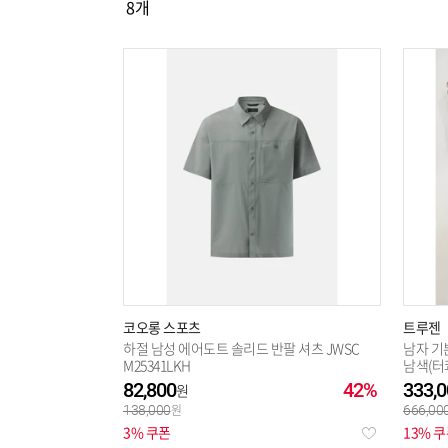
8
개
선택해제
코오롱 스포츠
트루젠
하절 남성 에어도트 솔리드 반팔 셔츠 JWSC
남자 기
M25341LKH
남색(터콰
즈 예복
82,800
42%
333,0
138,000
666,00
3% 쿠폰
13% 