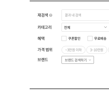
재검색
결과 내 검색
카테고리
혜택
쿠폰할인
무료배송
가격 범위
~3만원 이하
3~10만원
브랜드
브랜드 검색하기
전체
ㄱ
ㄴ
ㄷ
ㄹ
ㅁ
ㅂ