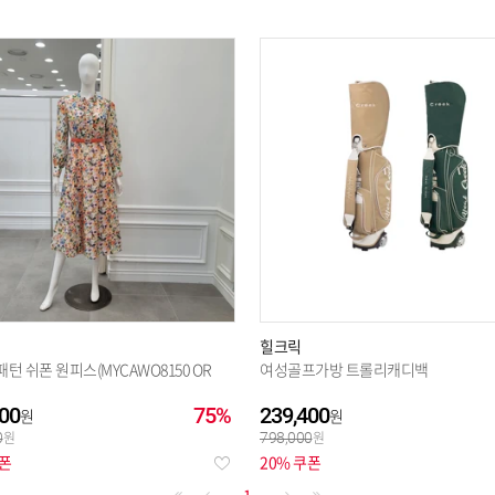
힐크릭
턴 쉬폰 원피스(MYCAWO8150 OR
여성골프가방 트롤리캐디백
00
75%
239,400
0
798,000
쿠폰
20% 쿠폰