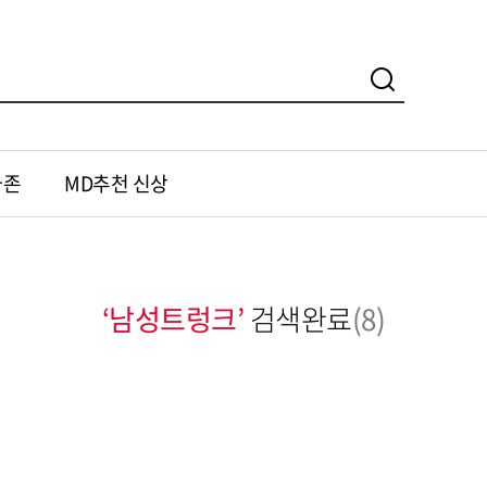
가존
MD추천 신상
‘남성트렁크’
검색완료
(8)