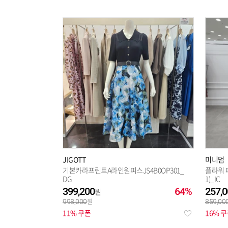
JIGOTT
미니멈
기본카라프린트A라인원피스JS4B0OP301_
플라워 패
DG
1)_IC
399,200
64%
257,0
998,000
859,00
11% 쿠폰
16% 