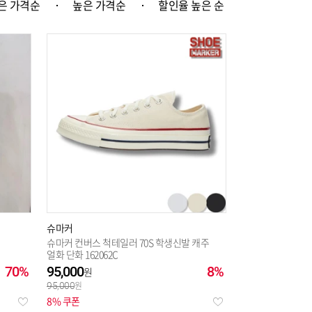
은 가격순
높은 가격순
할인율 높은 순
슈마커
슈마커 컨버스 척테일러 70S 학생신발 캐주
얼화 단화 162062C
70%
95,000
8%
95,000
8% 쿠폰