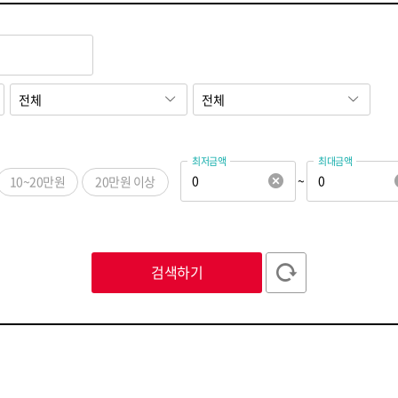
최저금액
최대금액
~
10~20만원
20만원 이상
ㅅ
ㅇ
ㅈ
ㅊ
ㅋ
ㅌ
ㅍ
ㅎ
ABC
123
검색하기