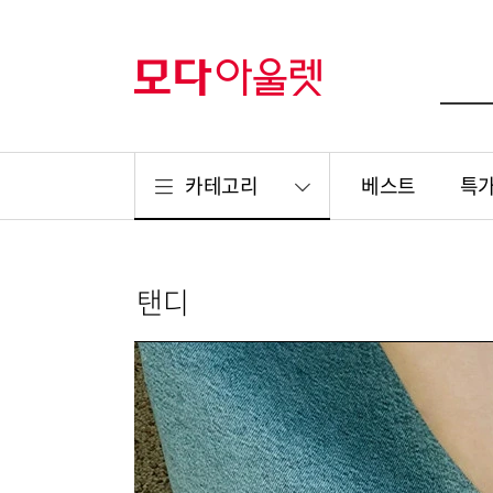
카테고리
베스트
특
탠디