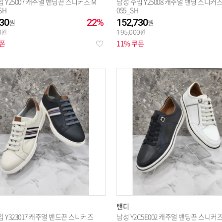
 Y25007 캐주얼 밴딩끈 스니커즈 M
남성 수입 Y25008 캐주얼 밴딩 스니커즈
SH
055_SH
30
22%
152,730
0
195,000
쿠폰
11% 쿠폰
탠디
 Y323017 캐주얼 밴드끈 스니커즈
남성 Y2C5E002 캐주얼 밴딩끈 스니커즈