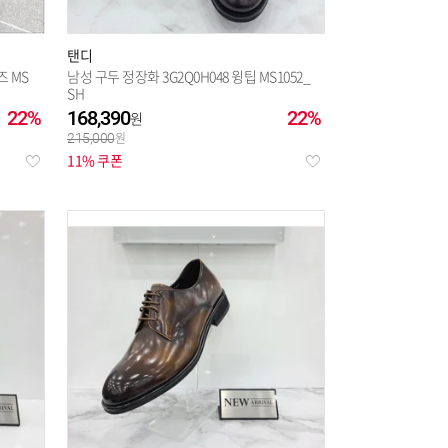
탠디
즈 MS
남성 구두 정장화 3G2Q0H048 윙팁 MS1052_
SH
22%
168,390
22%
215,000
11% 쿠폰