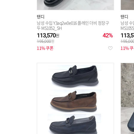
탠디
탠디
남성 수입 Y3aq2w0e016 플레인 더비 정장구
남성 수입
두 MS1052_SH
MS105
113,570
42%
113,5
195,000
195,00
11% 쿠폰
11% 