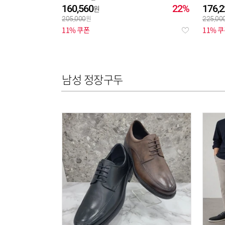
160,560
22%
176,2
205,000
225,00
11% 쿠폰
11% 
남성 정장구두