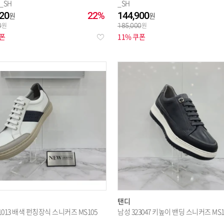
5_SH
_SH
20
22%
144,900
0
185,000
쿠폰
11% 쿠폰
탠디
1013 배색 펀칭장식 스니커즈 MS105
남성 323047 키높이 밴딩 스니커즈 MS1