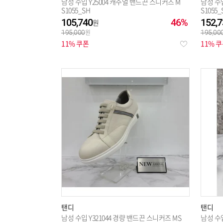
남성 수입 Y25004 캐주얼 밴드끈 스니커즈 M
남성 수입
S1055_SH
S1055_
105,740
46%
152,7
195,000
195,00
11% 쿠폰
11% 
탠디
탠디
남성 수입 Y321044 경량 밴드끈 스니커즈 MS
남성 수입