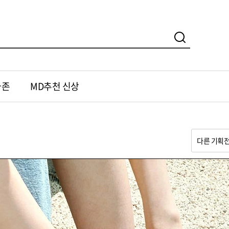
가존
MD추천 신상