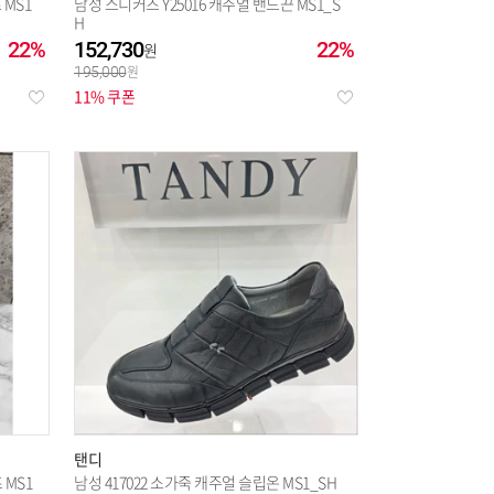
 MS1
남성 스니커즈 Y25016 캐주얼 밴드끈 MS1_S
H
22%
152,730
22%
195,000
11% 쿠폰
탠디
 MS1
남성 417022 소가죽 캐주얼 슬립온 MS1_SH