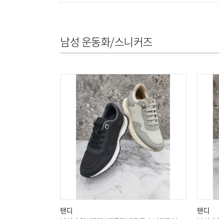
남성 운동화/스니커즈
탠디
탠디