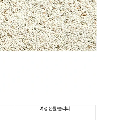
여성 샌들/슬리퍼