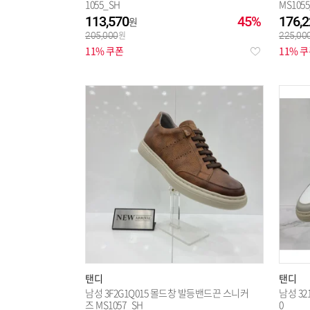
1055_SH
MS105
113,570
45%
176,2
205,000
225,00
11% 쿠폰
11% 
탠디
탠디
남성 3F2G1Q015 몰드창 발등밴드끈 스니커
남성 32
즈 MS1057_SH
0