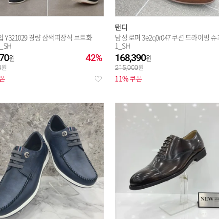
탠디
 Y321029 경량 삼색띠장식 보트화
남성 로퍼 3e2q0r047 쿠션 드라이빙 슈
5_SH
1_SH
70
42%
168,390
0
215,000
쿠폰
11% 쿠폰