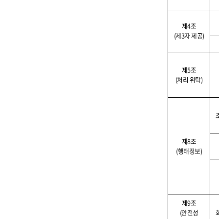
제
4
조
(
제
3
자 제공
)
제
5
조
(
처리 위탁
)
제
8
조
(
행태정보
)
제
9
조
(
안전성