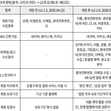
19
개 항목
(
총칙
~
고지의 의무
) → 12
개 조
(
제
1
조
~
제
12
조
)
항목
개정 전
(v2.1.5, 2025.04.23)
개정 후
(v2.1.6, 2026.0
이름
,
휴대전화번호
,
생년
회원가입
성명
,
비밀번호
,
이메일
,
휴대전화번호
,
내
/
외국인
, CI, DI,
비밀번호
,
수집항목
CI
이디
SNS
간편가입
네이버
,
페이스북
,
카카오
네이버
,
카카오
,
애
(
선택
)
아이디
,
이름
,
성별
,
생
원등급
,
가입일시
,
휴대전
마케팅
/
광고
-
내
/
외국인정보
,
이메일
,
구매
수신동의
수집
/
맞춤형 혜택
·
광고성 
목적
휴대전화번호
,
이메일 수집
1:1
문의하기
-
MS
답변 알림 목적 
비회원 처리목적
상품구매 및 결제 서비스 이용 시
'
본인 확인
', '
상담 업무
'
명
비회원 보유기간
기산 기준 불명확
'
법정 의무 보유기간까지
'
이용 계약 종료 시까
제휴 입점사
보유기간 명시 없음
단, 관계 법령에 따른 보존이 