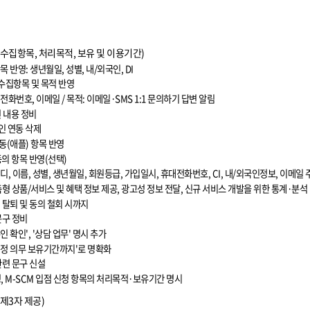
 수집항목
,
처리목적
,
보유 및 이용기간
)
목 반영
:
생년월일
,
성별
,
내
/
외국인
, DI
수집항목 및 목적 반영
대전화번호
,
이메일
/
목적
:
이메일
·SMS 1:1
문의하기 답변 알림
 내용 정비
인 연동 삭제
동
(
애플
)
항목 반영
의 항목 반영
(
선택
)
이디
,
이름
,
성별
,
생년월일
,
회원등급
,
가입일시
,
휴대전화번호
, CI,
내
/
외국인정보
,
이메일 
춤형 상품
/
서비스 및 혜택 정보 제공
,
광고성 정보 전달
,
신규 서비스 개발을 위한 통계
·
분석
 탈퇴 및 동의 철회 시까지
문구 정비
인 확인
', '
상담 업무
'
명시 추가
정 의무 보유기간까지
'
로 명확화
관련 문구 신설
청
, M-SCM
입점 신청 항목의 처리목적
·
보유기간 명시
 제
3
자 제공
)