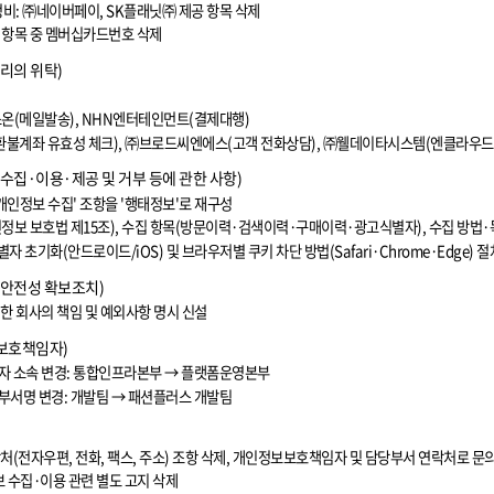
정비
:
㈜네이버페이
, SK
플래닛㈜ 제공 항목 삭제
 항목 중 멤버십카드번호 삭제
리의 위탁
)
스온
(
메일발송
), NHN
엔터테인먼트
(
결제대행
)
환불계좌 유효성 체크
),
㈜브로드씨엔에스
(
고객 전화상담
),
㈜웰데이타시스템
(
엔클라우드
 수집
·
이용
·
제공 및 거부 등에 관한 사항
)
개인정보 수집
'
조항을
'
행태정보
'
로 재구성
정보 보호법 제
15
조
),
수집 항목
(
방문이력
·
검색이력
·
구매이력
·
광고식별자
),
수집 방법
·
별자 초기화
(
안드로이드
/iOS)
및 브라우저별 쿠키 차단 방법
(Safari·Chrome·Edge)
절
 안전성 확보조치
)
한 회사의 책임 및 예외사항 명시 신설
보호책임자
)
자 소속 변경
:
통합인프라본부
→
플랫폼운영본부
부서명 변경
:
개발팀
→
패션플러스 개발팀
락처
(
전자우편
,
전화
,
팩스
,
주소
)
조항 삭제
,
개인정보보호책임자 및 담당부서 연락처로 문의
보 수집
·
이용 관련 별도 고지 삭제