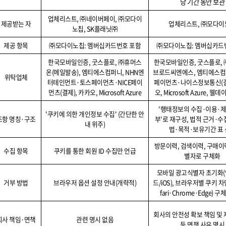
당 기간 동안 보관
업체리스트
,
㈜네이버페이
,
㈜모다이
제공받는 자
업체리스트
,
㈜모다이
노칩
, SK
플래닛㈜
제공 항목
㈜모다이노칩
:
멤버십카드번호 포함
㈜모다이노칩
:
멤버십카드
한국모바일인증
,
굿스플로
,
㈜휴머스
한국모바일인증
,
굿스플로
,
온
(
메일발송
),
엠티에스컴퍼니
, NHN
엔
브로드씨엔에스
,
엠티에스컴
위탁업체
터테인먼트
·
토스페이먼츠
·NICE
페이
페이먼츠
·
나이스정보통신
(
먼츠
(
결제
),
카카오
, Microsoft Azure
오
, Microsoft Azure,
웰데
'
행태정보의 수집
·
이용
·
제
'
쿠키에 의한 개인정보 수집
' (
간단한 안
조항 명칭
·
구조
부
'
로 재구성
,
법적 근거
·
수
내 위주
)
법
·
목적
·
보유기간 표
방문이력
,
검색이력
,
구매이
수집 항목
쿠키를 통한 회원
ID
수집만 언급
별자로 구체화
모바일 광고식별자 초기화
(
거부 방법
브라우저 옵션 설정 안내
(
개략적
)
드
/iOS),
브라우저별 쿠키 차
fari·Chrome·Edge)
구체
회사의 안전성 확보 책임 및 
회사 책임
·
면책
관련 명시 없음
등 면책 사유 명시