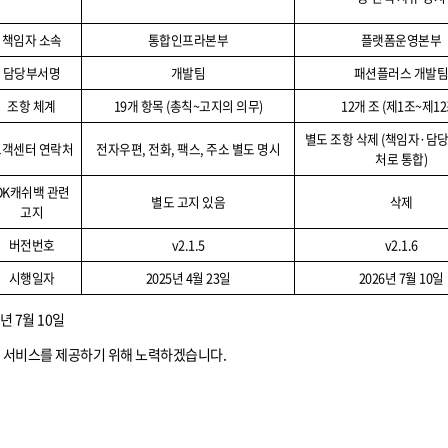
책임자 소속
통합인프라본부
플랫폼운영본부
담당부서명
개발팀
패션플러스 개발
조항 체계
19
개 항목
(
총칙
~
고지의 의무
)
12
개 조
(
제
1
조
~
제
12
별도 조항 삭제
(
책임자
·
담당
고객센터 연락처
전자우편
,
전화
,
팩스
,
주소 별도 명시
처로 통합
)
OK
캐쉬백 관련
별도 고지 있음
삭제
고지
버전번호
v2.1.5
v2.1.6
시행일자
2025
년
4
월
23
일
2026
년
7
월
10
일
년
7
월
10
일
은 서비스를 제공하기 위해 노력하겠습니다
.