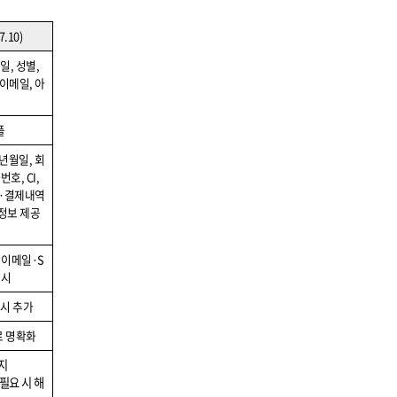
7.10)
월일
,
성별
,
이메일
,
아
플
년월일
,
회
화번호
, CI,
·
결제내역
정보 제공
/
이메일
·S
명시
시 추가
로 명확화
지
필요 시 해