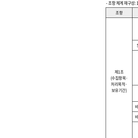
-
조항 체계 재구성
: 
조항
제
1
조
(
수집항목
·
처리목적
·
보유기간
)