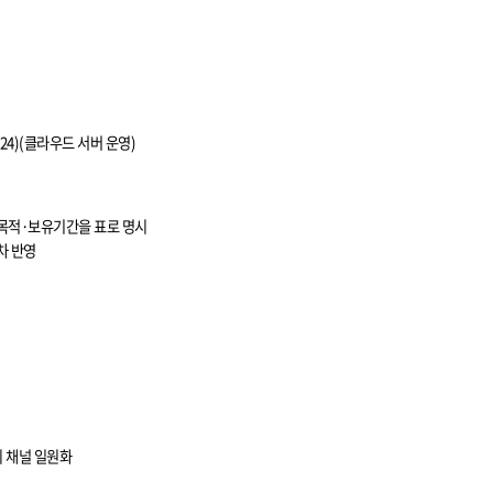
24)(
클라우드 서버 운영
)
목적
·
보유기간을 표로 명시
차 반영
 채널 일원화