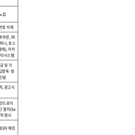
노칩
번호 삭제
㈜쿠콘
,
㈜
퍼니
,
토스
결제
),
카카
이타시스템
공 및 거
집항목
·
방
 신설
력
,
광고식
안드로이
단 절차
(Sa
적 명시
제
3
자 해킹