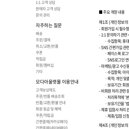
1:1 고객 상담
판매자 고객 상담
■ 주요 개정 내용
문의 관리
제
1
조
(
개인정보의
자주하는 질문
-
회원가입 시 필수항
배송
- 1:1
문의하기 관련 
주문/결제
·
수집항목
:
휴
취소/교환/반품
- SNS
간편가입 관련
쿠폰
·
페이스북 로그
적립금
· SNS
로그인 연
회원/멤버십
-
마케팅
/
광고 수신동
기타
·
수집항목
:
아
·
목적
:
개인 맞
모다아울렛몰 이용안내
·
보유기간
:
회원
고객보상제도
-
비회원 처리 관련 
주문/반품 배송조회
·
처리목적에
'
본
반품/교환/환불 안내
·
보유기간을
'
법
회원 등급 및 혜택
-
제휴 입점사 처리 
쿠폰/적립금
·
제휴
/
입점 신
간편결제(카카오페이)
제
4
조
(
개인정보의
간편결제(네이버페이)