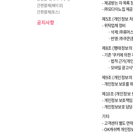
-
제공받는 자 목록 
간편결제(페이코)
-
㈜모다이노칩 제공
간편결제(토스)
제
5
조
(
개인정보 처
공지사항
-
위탁업체 정비
·
삭제
:
㈜휴머
·
반영
:
㈜쿠콘
(
제
8
조
(
행태정보의
-
기존
'
쿠키에 의한 
·
법적 근거
(
개인
·
모바일 광고식
제
9
조
(
개인정보의
-
개인정보 보호를 위
제
10
조
(
개인정보 
-
개인정보 보호책임
-
개인정보보호 담당
기타
-
고객센터 별도 연
- OK
캐쉬백 개인정